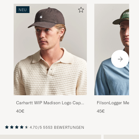
NEU
Carhartt WIP Madison Logo Cap
FilsonLogger Mesh C
Tobacco
Green
40€
45€
4.70/5
5553 BEWERTUNGEN