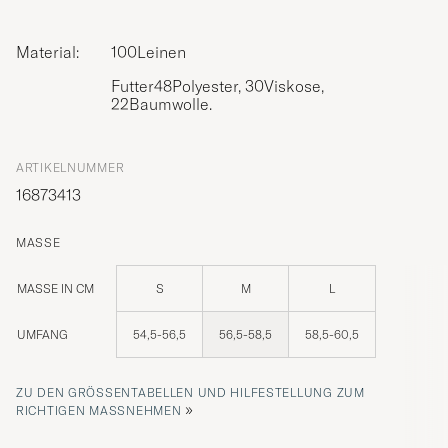
Material:
100Leinen
Futter48Polyester, 30Viskose,
22Baumwolle.
ARTIKELNUMMER
16873413
MASSE
MASSE IN CM
S
M
L
UMFANG
54,5-56,5
56,5-58,5
58,5-60,5
ZU DEN GRÖSSENTABELLEN UND HILFESTELLUNG ZUM R
»
ICHTIGEN MASSNEHMEN