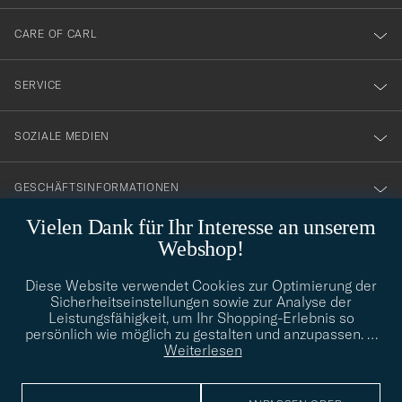
dig
till
CARE OF CARL
vårt
nyhetsbrev!
SERVICE
SOZIALE MEDIEN
GESCHÄFTSINFORMATIONEN
Vielen Dank für Ihr Interesse an unserem
Webshop!
STILBERATUNG
Diese Website verwendet Cookies zur Optimierung der
Benötigen Sie Hilfe bei der Suche nach Ihrem persönlichen Stil?
Sicherheitseinstellungen sowie zur Analyse der
Wenden Sie sich an uns, wir helfen Ihnen gerne weiter!
Leistungsfähigkeit, um Ihr Shopping-Erlebnis so
persönlich wie möglich zu gestalten und anzupassen.
…
info@careofcarl.de
STILBERATUNG
Weiterlesen