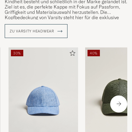
Kindheit besteht und schließlich in der Marke gelandet ist.
Ziel ist es, die perfekte Kappe mit Fokus auf Passform,
Griffigkeit und Materialauswahl herzustellen. Die
Kopfbedeckung von Varsity steht hier für die exklusive
Vielfalt und wird hauptsächlich aus Kaschmir hergestellt.
Inspiration erhalten Sie durch Reisen rund um die Welt
ZU VARSITY HEADWEAR
und durch die Integration mit Menschen und Kulturen.
30%
40%