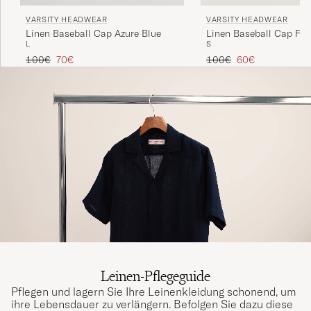
VARSITY HEADWEAR
VARSITY HEADWEAR
Linen Baseball Cap Azure Blue
Linen Baseball Cap Fre
L
S
Regulärer Preis
Reduzierter Preis
Regulärer Preis
Reduzierter Preis
100€
70€
100€
60€
Leinen-Pflegeguide
Pflegen und lagern Sie Ihre Leinenkleidung schonend, um
ihre Lebensdauer zu verlängern. Befolgen Sie dazu diese