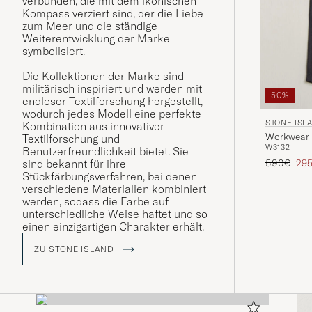
verbunden, die mit dem ikonischen
Kompass verziert sind, der die Liebe
zum Meer und die ständige
Weiterentwicklung der Marke
symbolisiert.
Die Kollektionen der Marke sind
militärisch inspiriert und werden mit
50%
endloser Textilforschung hergestellt,
wodurch jedes Modell eine perfekte
STONE ISL
Kombination aus innovativer
Workwear 
Textilforschung und
W31
32
Benutzerfreundlichkeit bietet. Sie
Regulärer 
Red
590€
29
sind bekannt für ihre
Stückfärbungsverfahren, bei denen
verschiedene Materialien kombiniert
werden, sodass die Farbe auf
unterschiedliche Weise haftet und so
einen einzigartigen Charakter erhält.
ZU STONE ISLAND