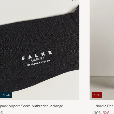
3-PACK
60%
pack Airport Socks Anthracite Melange
-1 Nordic Den
Regulärer Pre
Reduzie
2€
130€
52€