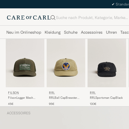
✔
Standar
Suche
Neu im Onlineshop
Kleidung
Schuhe
Accessoires
Uhren
Tasc
RRL
FILSON
RRL
RRLSportsman CapBlack
FilsonLogger Mesh
RRLBall CapBrewster
CapOtter Green
Green
130€
45€
95€
ACCESSOIRES