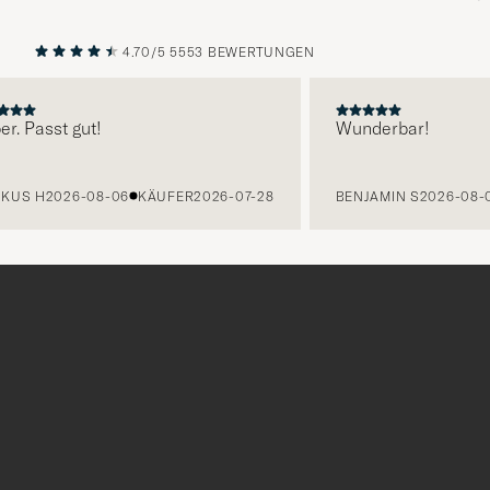
4.70/5
5553 BEWERTUNGEN
VORHERIGE
NÄCHST
Passt gut!
Wunderbar!
S H
2026-08-06
KÄUFER
2026-07-28
BENJAMIN S
2026-08-06
Tack
för