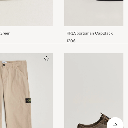
RRLSportsman CapBlack
 Green
130€