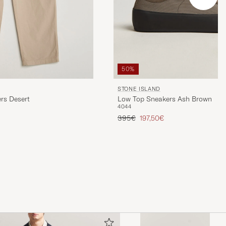
50%
STONE ISLAND
rs Desert
Low Top Sneakers Ash Brown
40
44
is
Regulärer Preis
Reduzierter Preis
395€
197,50€