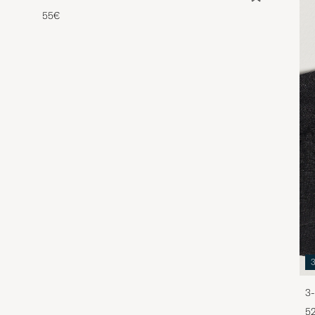
55€
3-
5