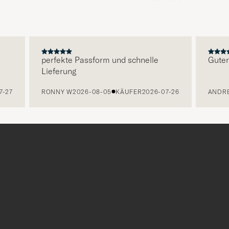
perfekte Passform und schnelle
Guter Ser
Lieferung
7
RONNY W
2026-08-05
KÄUFER
2026-07-26
ANDREA 
r