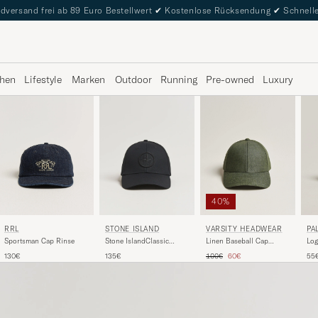
dversand frei ab 89 Euro Bestellwert
✔
Kostenlose Rücksendung
✔
Schnelle
hen
Lifestyle
Marken
Outdoor
Running
Pre-owned
Luxury
40%
VARSITY HEADWEAR
RRL
STONE ISLAND
PA
Linen Baseball Cap
Sportsman Cap Rinse
Stone IslandClassic
Log
French Olive
Cotton CapBlack
Gr
Regulärer Preis
Reduzierter Preis
100€
60€
130€
135€
55