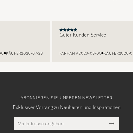
E
Guter Kunden Service
KÄUFER
2026-07-28
FARHAN A
2026-08-05
KÄUFER
2026-07-2
ABONNIEREN SIE UNSEREN NEWSLETTER
Exklusiver Vorrang zu Neuheiten und Inspirationen
E-
Pflichtfeld
Mail
Submit
Adresse
Newslette