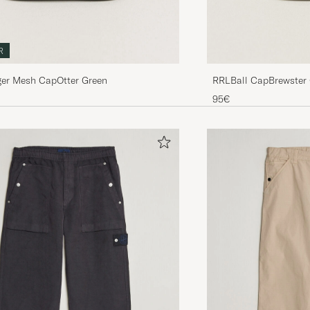
R
ger Mesh CapOtter Green
RRLBall CapBrewster
95€