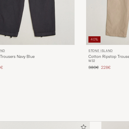
40%
AND
STONE ISLAND
Trousers Navy Blue
Cotton Ripstop Trouse
W32
Preis
uzierter Preis
Regulärer Preis
Reduzierter Pre
5€
380€
228€