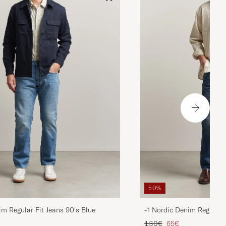
50%
im Regular Fit Jeans 90's Blue
-1 Nordic Denim Regular 
is
rter Preis
Regulärer Preis
Reduzierter Preis
130€
65€