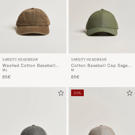
VARSITY HEADWEAR
VARSITY HEADWEAR
Washed Cotton Baseball
Cotton Baseball Cap Sage
M
L
M
Cap Beige
Green
85€
85€
30%