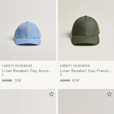
die
Funktion
"Mein
Stil"
zu
aktivieren
und
erleben
Sie
eine
VARSITY HEADWEAR
VARSITY HEADWEAR
handverl
Linen Baseball Cap Azure
Linen Baseball Cap French
Auswahl,
L
S
Blue
Olive
die
Regulärer Preis
Reduzierter Preis
Regulärer Preis
Reduzierter Preis
100€
70€
100€
60€
nun
Ihrem
Stil
entspricht