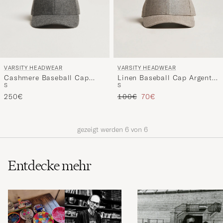
VARSITY HEADWEAR
VARSITY HEADWEAR
Cashmere Baseball Cap
Linen Baseball Cap Argent
S
S
Flint Grey
Khaki
Regulärer Preis
Reduzierter Preis
250€
100€
70€
gezeigt werden
6
von
6
Entdecke mehr