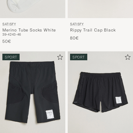
SATISFY
SATISFY
Merino Tube Socks White
Rippy Trail Cap Black
39-42
43-46
80€
50€
SPORT
SPORT