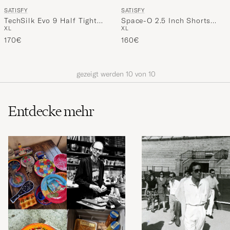
SATISFY
SATISFY
TechSilk Evo 9 Half Tight
Space-O 2.5 Inch Shorts
XL
XL
Black
Black
170€
160€
gezeigt werden
10
von
10
Entdecke mehr