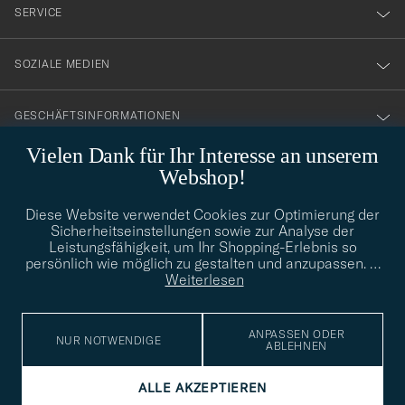
nyhetsbrev!
SERVICE
SOZIALE MEDIEN
GESCHÄFTSINFORMATIONEN
Vielen Dank für Ihr Interesse an unserem
Webshop!
STILBERATUNG
Diese Website verwendet Cookies zur Optimierung der
Benötigen Sie Hilfe bei der Suche nach Ihrem persönlichen Stil?
Sicherheitseinstellungen sowie zur Analyse der
Wenden Sie sich an uns, wir helfen Ihnen gerne weiter!
Leistungsfähigkeit, um Ihr Shopping-Erlebnis so
persönlich wie möglich zu gestalten und anzupassen.
…
info@careofcarl.de
STILBERATUNG
Weiterlesen
ANPASSEN ODER
NUR NOTWENDIGE
ABLEHNEN
© Care of Carl 2026
ALLE AKZEPTIEREN