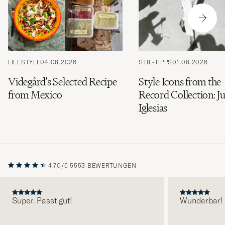
LIFESTYLE
04.08.2026
STIL-TIPPS
01.08.2026
Videgård's Selected Recipe
Style Icons from the
from Mexico
Record Collection: Ju
Iglesias
4.70/5
5553 BEWERTUNGEN
Super. Passt gut!
Wunderbar!
VORHERIGE