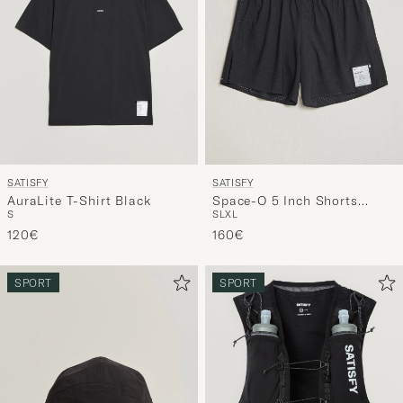
SATISFY
SATISFY
AuraLite T-Shirt Black
Space-O 5 Inch Shorts
S
S
L
XL
Black
120€
160€
SPORT
SPORT