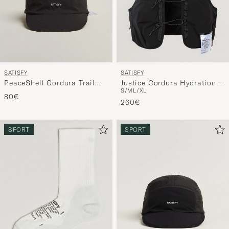
SATISFY
SATISFY
PeaceShell Cordura Trail
Justice Cordura Hydration
S/M
L/XL
Cap Black
Vest 5L Black
80€
260€
SPORT
SPORT