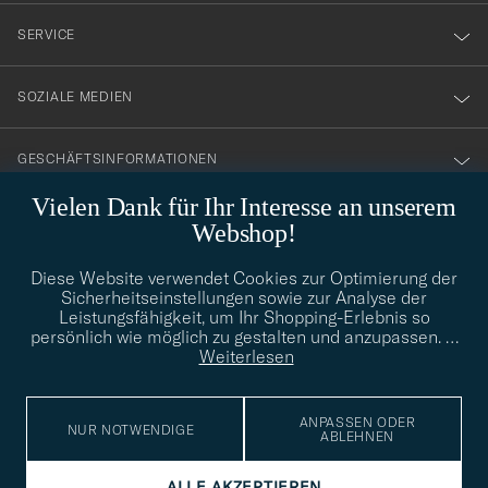
nyhetsbrev!
SERVICE
SOZIALE MEDIEN
GESCHÄFTSINFORMATIONEN
Vielen Dank für Ihr Interesse an unserem
Webshop!
STILBERATUNG
Diese Website verwendet Cookies zur Optimierung der
Benötigen Sie Hilfe bei der Suche nach Ihrem persönlichen Stil?
Sicherheitseinstellungen sowie zur Analyse der
Wenden Sie sich an uns, wir helfen Ihnen gerne weiter!
Leistungsfähigkeit, um Ihr Shopping-Erlebnis so
persönlich wie möglich zu gestalten und anzupassen.
…
info@careofcarl.de
STILBERATUNG
Weiterlesen
ANPASSEN ODER
NUR NOTWENDIGE
ABLEHNEN
© Care of Carl 2026
ALLE AKZEPTIEREN