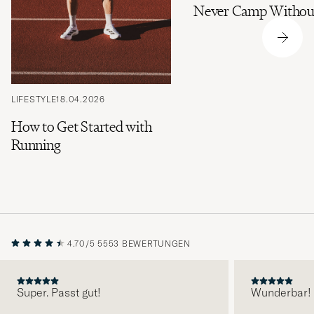
Never Camp Withou
LIFESTYLE
18.04.2026
How to Get Started with
Running
4.70/5
5553 BEWERTUNGEN
Super. Passt gut!
Wunderbar!