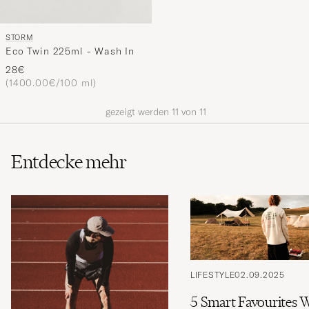
STORM
Eco Twin 225ml - Wash In
28€
(1400.00€/100 ml)
gezeigt werden
11
von
11
Entdecke mehr
LIFESTYLE
02.09.2025
5 Smart Favourites 