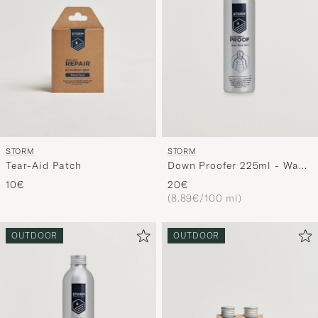
STORM
STORM
Tear-Aid Patch
Down Proofer 225ml - Wash
In
10€
20€
(8.89€/100 ml)
OUTDOOR
OUTDOOR