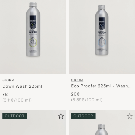
Stil
entspricht
STORM
STORM
Eco Proofer 225ml - Wash
Down Wash 225ml
In
20€
7€
(8.89€/100 ml)
(3.11€/100 ml)
OUTDOOR
OUTDOOR