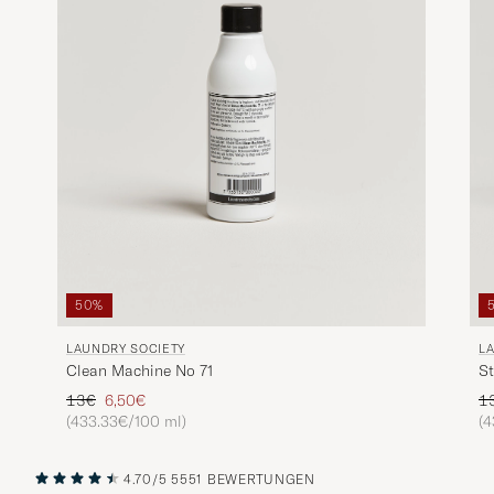
50%
LAUNDRY SOCIETY
L
Clean Machine No 71
St
Regulärer Preis
Reduzierter Preis
Re
13€
6,50€
1
(433.33€/100 ml)
(4
4.70/5
5551 BEWERTUNGEN