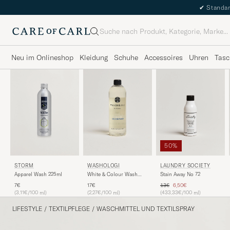
✔
Standar
Suche
Neu im Onlineshop
Kleidung
Schuhe
Accessoires
Uhren
Tasc
50%
STORM
WASHOLOGI
LAUNDRY SOCIETY
Apparel Wash 225ml
White & Colour Wash
Stain Away No 72
750ml
Regulärer Preis
Reduzierter Preis
7€
17€
13€
6,50€
(3.11€/100 ml)
(2.27€/100 ml)
(433.33€/100 ml)
LIFESTYLE
/
TEXTILPFLEGE
/
WASCHMITTEL UND TEXTILSPRAY