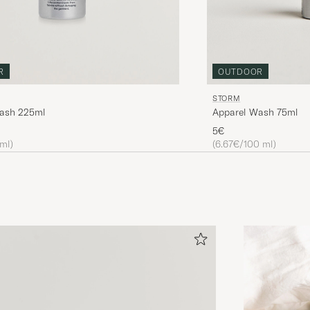
R
OUTDOOR
STORM
ash 225ml
Apparel Wash 75ml
5€
 ml)
(6.67€/100 ml)