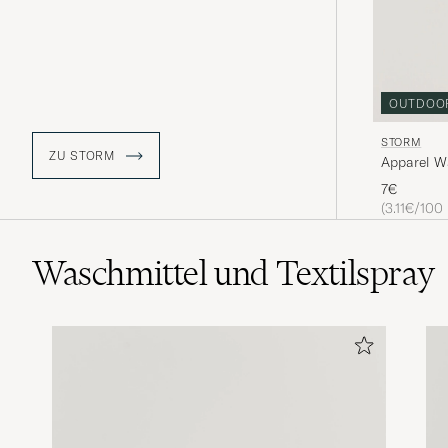
OUTDOO
STORM
ZU STORM
Apparel W
7€
(3.11€/100
Waschmittel und Textilspray