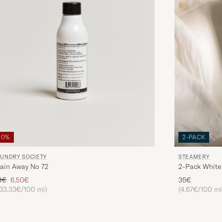
50%
2-PACK
AUNDRY SOCIETY
STEAMERY
ain Away No 72
2-Pack White
gulärer Preis
Reduzierter Preis
3€
6,50€
35€
33.33€/100 ml)
(4.67€/100 ml