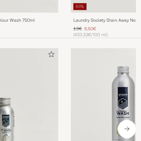
50%
olour Wash 750ml
Laundry Society Stain Away No 7
Regulärer Preis
Reduzierter Preis
13€
6,50€
(433.33€/100 ml)