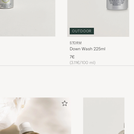
OUTDOOR
STORM
Down Wash 225ml
7€
(3.11€/100 ml)