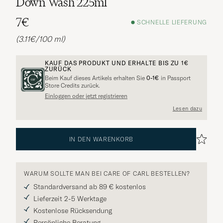
Down Wash 225ml
7€
SCHNELLE LIEFERUNG
(3.11€/100 ml)
KAUF DAS PRODUKT UND ERHALTE BIS ZU
1€
ZURÜCK
Beim Kauf dieses Artikels erhalten Sie
0-1€
in Passport
Store Credits zurück.
Weitere Alternativen?
Einloggen oder jetzt registrieren
Lesen dazu
VERGLEICHBARE MODELLE ANSEHEN
IN DEN WARENKORB
WARUM SOLLTE MAN BEI CARE OF CARL BESTELLEN?
Standardversand ab 89 € kostenlos
Lieferzeit 2-5 Werktage
Kostenlose Rücksendung
Persönliche Beratung