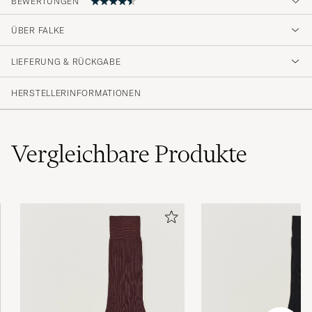
BEWERTUNGEN
4.7
ÜBER FALKE
LIEFERUNG & RÜCKGABE
(46 Bewertung)
(38)
HERSTELLERINFORMATIONEN
(5)
(2)
(1)
(0)
Vergleichbare
Produkte
Veldig bra kvalitet. Myke og gode og sitter
godt på foten.
MARIANNE Ø
GEKAUFT AM AUF CAREOFCARL.NO
Varene har god kvalitet, og er lette å bestille,