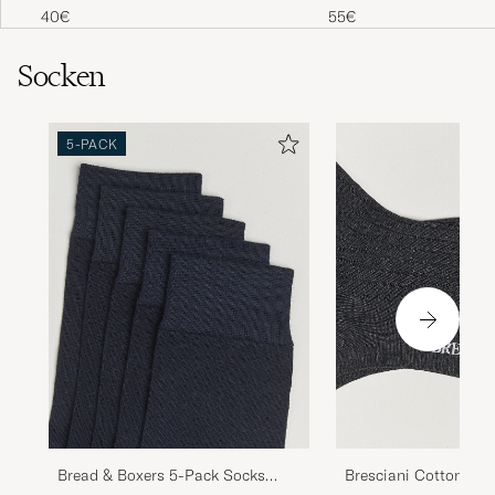
Bra kvalitet
40€
55€
JAN K
GEKAUFT AM AUF CAREOFCARL.SE
Socken
Kaunis väri ja laadukas tuote.
5-PACK
SANNA S
GEKAUFT AM AUF CAREOFCARL.FI
Deilig!!!!!
TARALD R
GEKAUFT AM AUF CAREOFCARL.NO
Laadukkaat sukat. Nettikuvien perusteella
luulin väriä vaaleammaksi beessiksi, olikin
yllättävän tummat.
JOHANNA K
GEKAUFT AM AUF CAREOFCARL.FI
Bread & Boxers 5-Pack Socks
Bresciani Cotton Rib