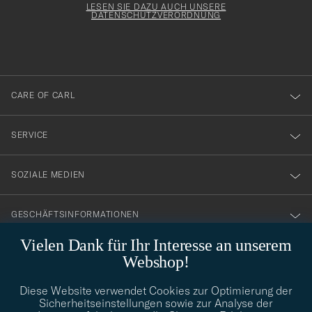
Form
LESEN SIE DAZU AUCH UNSERE
att
DATENSCHUTZVERORDNUNG
du
anmälde
dig
till
CARE OF CARL
vårt
nyhetsbrev!
SERVICE
SOZIALE MEDIEN
GESCHÄFTSINFORMATIONEN
Vielen Dank für Ihr Interesse an unserem
Webshop!
STILBERATUNG
Diese Website verwendet Cookies zur Optimierung der
Benötigen Sie Hilfe bei der Suche nach Ihrem persönlichen Stil?
Sicherheitseinstellungen sowie zur Analyse der
Wenden Sie sich an uns, wir helfen Ihnen gerne weiter!