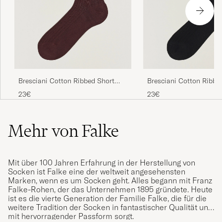
og forsendelsen utført akkurat slik vi vil ha
det: Til rett adresse og raskt levert! Godt
jobba!
SVEIN M
GEKAUFT AM AUF CAREOFCARL.NO
Bresciani Cotton Ribbed Short
Bresciani Cotton Ribbe
Kjapt levert og sokkene lever opp til
Socks Burgundy
Socks Black
forventningene!
23€
23€
ERIK R
GEKAUFT AM AUF CAREOFCARL.NO
Mehr von Falke
Kanonsköna!
Mit über 100 Jahren Erfahrung in der Herstellung von
PER N
GEKAUFT AM AUF CAREOFCARL.SE
Socken ist Falke eine der weltweit angesehensten
Marken, wenn es um Socken geht. Alles begann mit Franz
Falke-Rohen, der das Unternehmen 1895 gründete. Heute
ist es die vierte Generation der Familie Falke, die für die
perfekte Herbst-Winter- Socken
weitere Tradition der Socken in fantastischer Qualität und
mit hervorragender Passform sorgt.
KARSTEN T
GEKAUFT AM AUF CAREOFCARL.DE