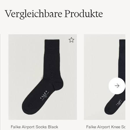
(5)
Vergleichbare
Produkte
Rask og effektivt.
LEIF S
GEKAUFT AM AUF CAREOFCARL.NO
Bra utvalg og rask levering.
LEIF S
GEKAUFT AM AUF CAREOFCARL.NO
Godt utvalg.
LEIF S
GEKAUFT AM AUF CAREOFCARL.NO
Falke Airport Socks Black
Falke Airport Knee Soc