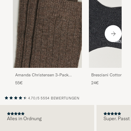
Mycket bekväm strumpa. Blandingen av ull
och bomull andas och passar alla klimat –
både hemma och på resande fot.
KRISTIAN M
GEKAUFT AM AUF CAREOFCARL.SE
Beste sokkene
CHRISTIAN C
GEKAUFT AM AUF CAREOFCARL.NO
Amanda Christensen 3-Pack
Bresciani Cotton Rib
Supreme Wool/Cashmere Sock
Grey Melange
55€
24€
Brown Melange
Har köpt Faike Airport sedan 90-talet och
4.70/5
5554 BEWERTUNGEN
aldrig blivit besviken
ANDERS H
GEKAUFT AM AUF CAREOFCARL.SE
Alles in Ordnung
Super. Passt 
VORHERIGE