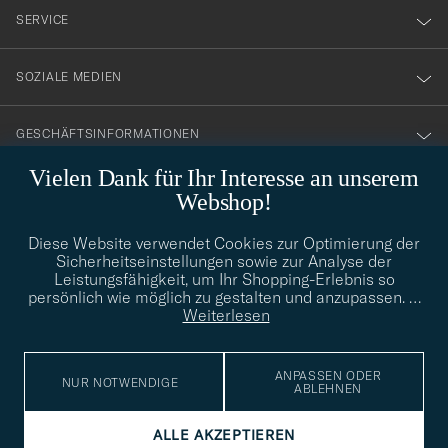
nyhetsbrev!
service på absolut högsta nivå!
SERVICE
DANIEL O
GEKAUFT AM AUF CAREOFCARL.SE
SOZIALE MEDIEN
Perfekt passform
GESCHÄFTSINFORMATIONEN
CHRISTIAN C
GEKAUFT AM AUF CAREOFCARL.NO
Vielen Dank für Ihr Interesse an unserem
Webshop!
STILBERATUNG
Alltid lika perfekt.
Diese Website verwendet Cookies zur Optimierung der
Benötigen Sie Hilfe bei der Suche nach Ihrem persönlichen Stil?
Sicherheitseinstellungen sowie zur Analyse der
HARRY R
GEKAUFT AM AUF CAREOFCARL.SE
Wenden Sie sich an uns, wir helfen Ihnen gerne weiter!
Leistungsfähigkeit, um Ihr Shopping-Erlebnis so
persönlich wie möglich zu gestalten und anzupassen.
…
info@careofcarl.de
STILBERATUNG
Weiterlesen
Veldig fornøyd Bra sokker Holdt fint i vask!
ANPASSEN ODER
BEATE A
GEKAUFT AM AUF CAREOFCARL.NO
NUR NOTWENDIGE
ABLEHNEN
© Care of Carl 2026
ALLE AKZEPTIEREN