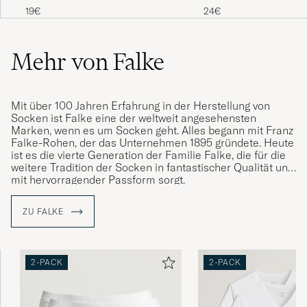
Navy
19€
24€
Raskt og effektivt 👍😀
LEIF S
GEKAUFT AM AUF CAREOFCARL.NO
Mehr von Falke
Nice socks...
Mit über 100 Jahren Erfahrung in der Herstellung von
STEF G
GEKAUFT AM AUF CAREOFCARL.COM
Socken ist Falke eine der weltweit angesehensten
Marken, wenn es um Socken geht. Alles begann mit Franz
Falke-Rohen, der das Unternehmen 1895 gründete. Heute
ist es die vierte Generation der Familie Falke, die für die
weitere Tradition der Socken in fantastischer Qualität und
Bra strumpa till vardags som fest.
mit hervorragender Passform sorgt.
ULF B
GEKAUFT AM AUF CAREOFCARL.SE
ZU FALKE
Har använt mig av Falke Airport dom senaste
30 åren och kan inte tänka mig något annat.
2-PACK
2-PACK
Dessa är helt kanonbra helt enkelt //Lars
Rindö