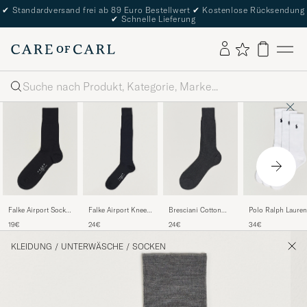
✔
Standardversand frei ab 89 Euro Bestellwert
✔
Kostenlose Rücksendung
✔
Schnelle Lieferung
Suche
Falke Airport Socks
Falke Airport Knee
Bresciani Cotton
Polo Ralph Lauren
Black
Socks Dark Navy
Ribbed Short Grey
3-Pack Crew Sock
19€
24€
24€
34€
Melange
White
KLEIDUNG
/
UNTERWÄSCHE
/
SOCKEN