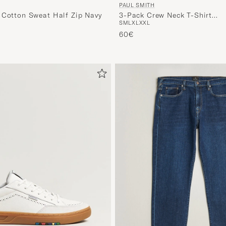
PAUL SMITH
 Cotton Sweat Half Zip Navy
3-Pack Crew Neck T-Shirt
S
M
L
XL
XXL
Black/Navy/White
60€