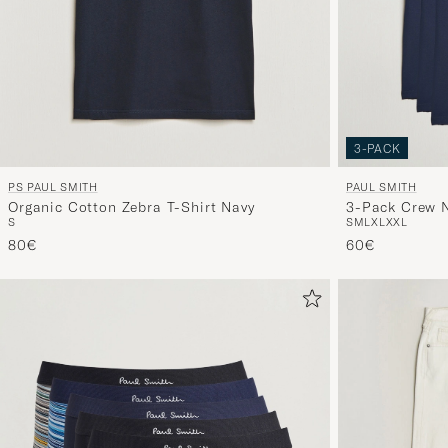
3-PACK
PS PAUL SMITH
PAUL SMITH
Organic Cotton Zebra T-Shirt Navy
3-Pack Crew N
S
S
M
L
XL
XXL
80€
60€