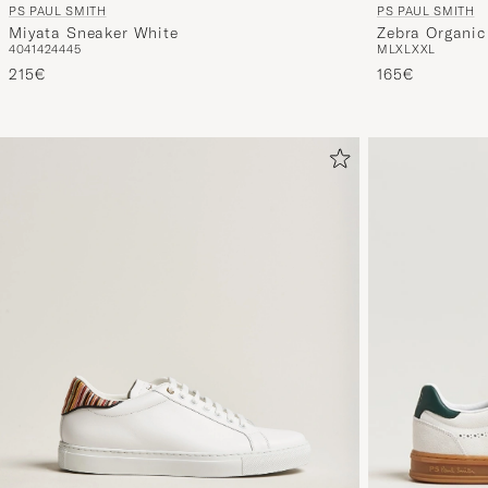
PS PAUL SMITH
PS PAUL SMITH
Miyata Sneaker White
Zebra Organic
40
41
42
44
45
M
L
XL
XXL
215€
165€