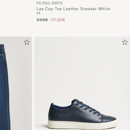
PS PAUL SMITH
Lee Cap Toe Leather Sneaker White
45
Regulärer Preis
Reduzierter Preis
235€
117,50€