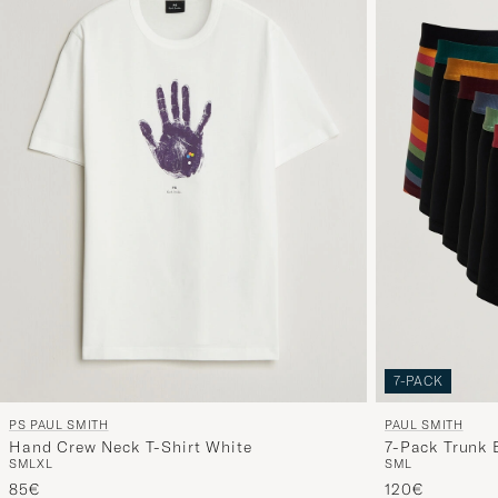
7-PACK
PAUL SMITH
PS PAUL SMITH
7-Pack Trunk 
Hand Crew Neck T-Shirt White
S
M
L
S
M
L
XL
120€
85€