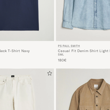
PS PAUL SMITH
eck T-Shirt Navy
Casual Fit Denim Shirt Light
S
M
L
180€