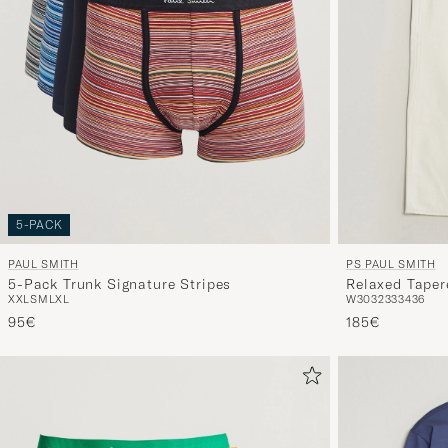
5-PACK
PAUL SMITH
PS PAUL SMITH
5-Pack Trunk Signature Stripes
Relaxed Taper
XXL
S
M
L
XL
W30
32
33
34
36
95€
185€