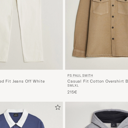
PS PAUL SMITH
ed Fit Jeans Off White
Casual Fit Cotton Overshirt B
S
M
L
XL
215€