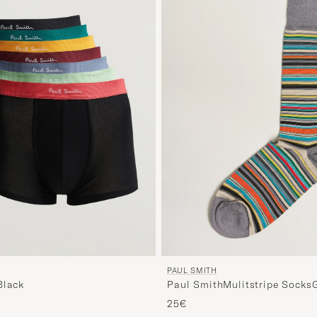
PAUL SMITH
Black
Paul SmithMulitstripe Socks
25€