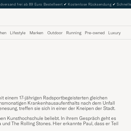
dversand frei ab 89 Euro Bestellwert
✔
Kostenlose Rücksendung
✔
Schnelle
hen
Lifestyle
Marken
Outdoor
Running
Pre-owned
Luxury
it einem 17-jährigen Radsportbegeisterten gleichen
hsmonatigen Krankenhausaufenthalts nach dem Unfall
sung, treffen sie sich in einer der Kneipen der Stadt.
nen Kunsthochschule beliebt. In ihrem Gespräch geht es
nd The Rolling Stones. Hier erkannte Paul, dass er Teil