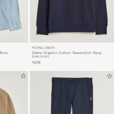
PS PAUL SMITH
Zebra Organic Cotton Sweatshirt Navy
 Blue
S
L
M
L
XL
XXL
150€