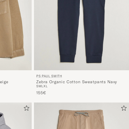
PS PAUL SMITH
eige
Zebra Organic Cotton Sweatpants Navy
S
M
L
XL
155€