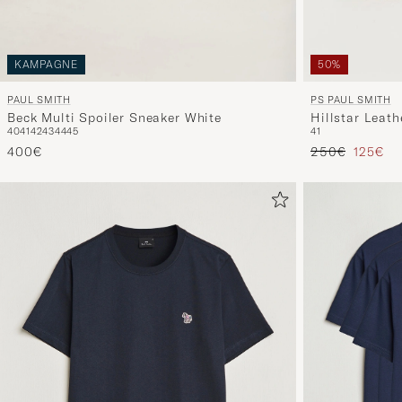
KAMPAGNE
50%
PAUL SMITH
PS PAUL SMITH
Beck Multi Spoiler Sneaker White
Hillstar Leat
40
41
42
43
44
45
41
Regulärer Prei
Reduzie
400€
250€
125€