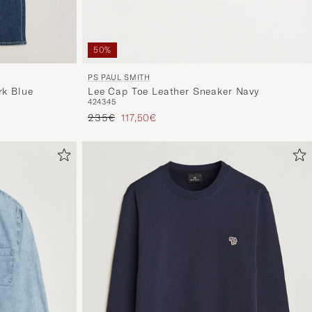
50%
PS PAUL SMITH
Lee Cap Toe Leather Sneaker Navy
rk Blue
42
43
45
Regulärer Preis
Reduzierter Preis
235€
117,50€