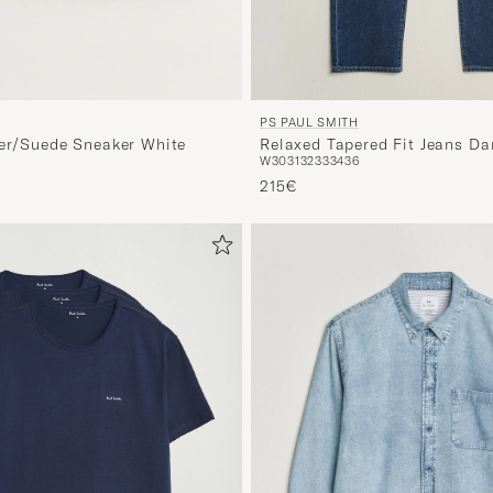
PS PAUL SMITH
Relaxed Tapered Fit Jeans Da
her/Suede Sneaker White
W30
31
32
33
34
36
s
rter Preis
215€