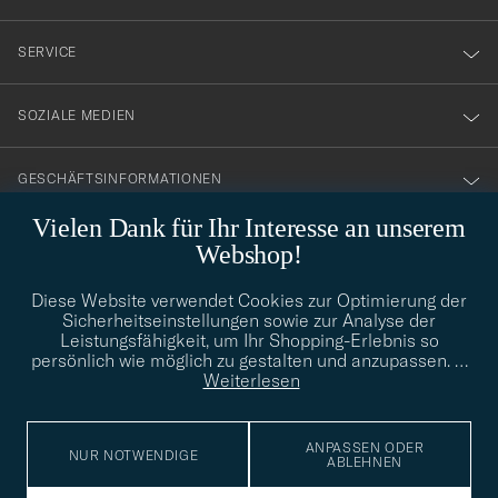
vårt
service på absolut högsta nivå!
nyhetsbrev!
DANIEL O
GEKAUFT AM AUF CAREOFCARL.SE
SERVICE
SOZIALE MEDIEN
Perfekt passform
CHRISTIAN C
GEKAUFT AM AUF CAREOFCARL.NO
GESCHÄFTSINFORMATIONEN
Vielen Dank für Ihr Interesse an unserem
Webshop!
Alltid lika perfekt.
STILBERATUNG
HARRY R
GEKAUFT AM AUF CAREOFCARL.SE
Diese Website verwendet Cookies zur Optimierung der
Benötigen Sie Hilfe bei der Suche nach Ihrem persönlichen Stil?
Sicherheitseinstellungen sowie zur Analyse der
Wenden Sie sich an uns, wir helfen Ihnen gerne weiter!
Leistungsfähigkeit, um Ihr Shopping-Erlebnis so
persönlich wie möglich zu gestalten und anzupassen.
…
info@careofcarl.de
STILBERATUNG
Weiterlesen
Veldig fornøyd Bra sokker Holdt fint i vask!
BEATE A
GEKAUFT AM AUF CAREOFCARL.NO
ANPASSEN ODER
NUR NOTWENDIGE
ABLEHNEN
© Care of Carl 2026