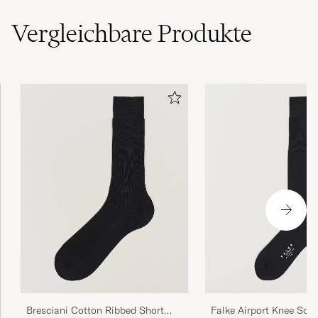
(5)
Vergleichbare
Produkte
Rask og effektivt.
LEIF S
GEKAUFT AM AUF CAREOFCARL.NO
Bra utvalg og rask levering.
LEIF S
GEKAUFT AM AUF CAREOFCARL.NO
Godt utvalg.
LEIF S
GEKAUFT AM AUF CAREOFCARL.NO
Bresciani Cotton Ribbed Short
Falke Airport Knee Soc