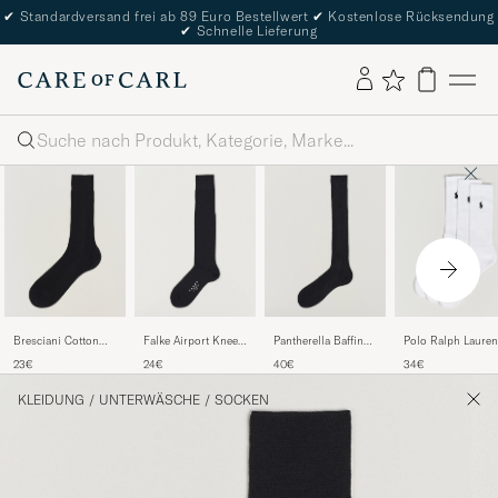
✔
Standardversand frei ab 89 Euro Bestellwert
✔
Kostenlose Rücksendung
✔
Schnelle Lieferung
Suche
Bresciani Cotton
Falke Airport Knee
Pantherella Baffin
Polo Ralph Lauren
Ribbed Short Socks
Socks Black
Silk Long Sock
3-Pack Crew Sock
23€
24€
40€
34€
Black
Black
White
KLEIDUNG
/
UNTERWÄSCHE
/
SOCKEN