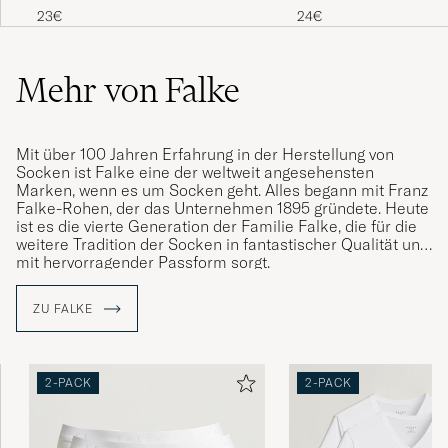
Socks Black
23€
24€
Raskt og effektivt 👍😀
LEIF S
GEKAUFT AM AUF CAREOFCARL.NO
Mehr von Falke
Nice socks...
Mit über 100 Jahren Erfahrung in der Herstellung von
STEF G
GEKAUFT AM AUF CAREOFCARL.COM
Socken ist Falke eine der weltweit angesehensten
Marken, wenn es um Socken geht. Alles begann mit Franz
Falke-Rohen, der das Unternehmen 1895 gründete. Heute
ist es die vierte Generation der Familie Falke, die für die
weitere Tradition der Socken in fantastischer Qualität und
Bra strumpa till vardags som fest.
mit hervorragender Passform sorgt.
ULF B
GEKAUFT AM AUF CAREOFCARL.SE
ZU FALKE
Har använt mig av Falke Airport dom senaste
30 åren och kan inte tänka mig något annat.
2-PACK
2-PACK
Dessa är helt kanonbra helt enkelt //Lars
Rindö