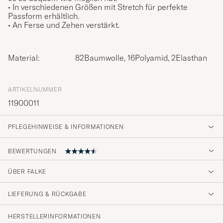
• In verschiedenen Größen mit Stretch für perfekte
Passform erhältlich.
• An Ferse und Zehen verstärkt.
Material:
82Baumwolle, 16Polyamid, 2Elasthan
ARTIKELNUMMER
11900011
PFLEGEHINWEISE & INFORMATIONEN
BEWERTUNGEN
ÜBER FALKE
Prisvärda strumpor.
LIEFERUNG & RÜCKGABE
PATRIK L
GEKAUFT AM AUF CAREOFCARL.SE
HERSTELLERINFORMATIONEN