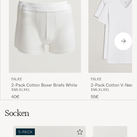
FALKE
FALKE
2-Pack Cotton Boxer Briefs White
2-Pack Cotton V-Neck T
S
M
L
XL
XXL
S
M
L
XL
XXL
White
40€
55€
Socken
5-PACK