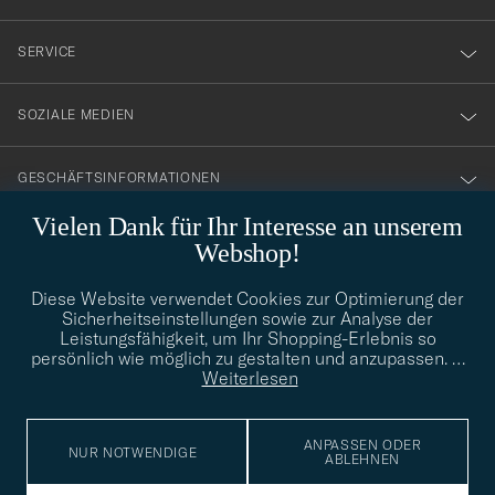
vårt
nyhetsbrev!
SERVICE
SOZIALE MEDIEN
GESCHÄFTSINFORMATIONEN
Vielen Dank für Ihr Interesse an unserem
Webshop!
STILBERATUNG
Diese Website verwendet Cookies zur Optimierung der
Benötigen Sie Hilfe bei der Suche nach Ihrem persönlichen Stil?
Sicherheitseinstellungen sowie zur Analyse der
Wenden Sie sich an uns, wir helfen Ihnen gerne weiter!
Leistungsfähigkeit, um Ihr Shopping-Erlebnis so
persönlich wie möglich zu gestalten und anzupassen.
…
info@careofcarl.de
STILBERATUNG
Weiterlesen
ANPASSEN ODER
NUR NOTWENDIGE
ABLEHNEN
© Care of Carl 2026