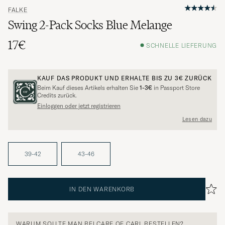
FALKE
Swing 2-Pack Socks Blue Melange
17€
SCHNELLE LIEFERUNG
KAUF DAS PRODUKT UND ERHALTE BIS ZU
3€
ZURÜCK
Beim Kauf dieses Artikels erhalten Sie
1-3€
in Passport Store
Credits zurück.
Einloggen oder jetzt registrieren
Lesen dazu
39-42
43-46
IN DEN WARENKORB
WARUM SOLLTE MAN BEI CARE OF CARL BESTELLEN?