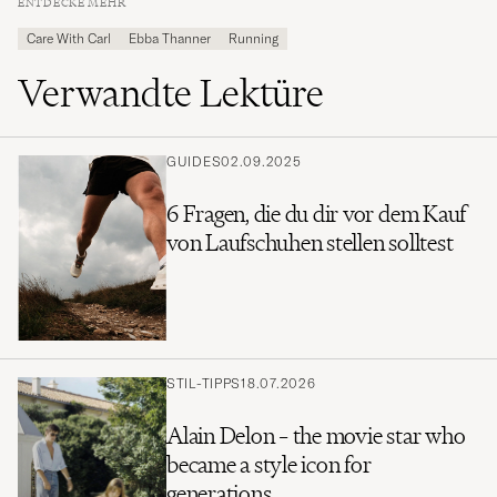
ENTDECKE MEHR
Care With Carl
Ebba Thanner
Running
Verwandte Lektüre
GUIDES
02.09.2025
6 Fragen, die du dir vor dem Kauf
von Laufschuhen stellen solltest
STIL-TIPPS
18.07.2026
Alain Delon – the movie star who
became a style icon for
generations