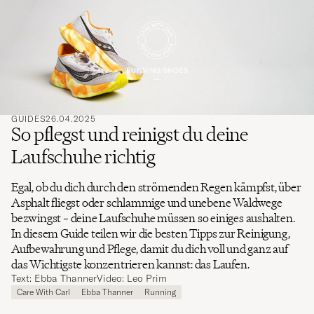
ein,
nach
dem Sie
suchen
möchten
GUIDES
26.04.2025
So pflegst und reinigst du deine
Laufschuhe richtig
Egal, ob du dich durch den strömenden Regen kämpfst, über
Asphalt fliegst oder schlammige und unebene Waldwege
bezwingst – deine Laufschuhe müssen so einiges aushalten.
In diesem Guide teilen wir die besten Tipps zur Reinigung,
Aufbewahrung und Pflege, damit du dich voll und ganz auf
das Wichtigste konzentrieren kannst: das Laufen.
Text: Ebba Thanner
Video: Leo Prim
Care With Carl
Ebba Thanner
Running