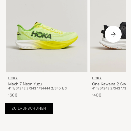
HOKA
HOKA
Mach 7 Neon Yuzu
One Kawana 2 Sneak
41 1/3
42
42 2/3
43 1/3
44
44 2/3
45 1/3
41 1/3
42
42 2/3
43 1/3
160€
140€
ZU LAUFSCHUHEN