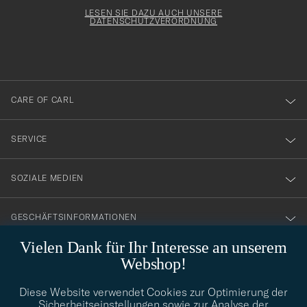
för
Newsl
Form
LESEN SIE DAZU AUCH UNSERE
att
DATENSCHUTZVERORDNUNG
du
anmälde
dig
till
CARE OF CARL
vårt
nyhetsbrev!
SERVICE
SOZIALE MEDIEN
GESCHÄFTSINFORMATIONEN
Vielen Dank für Ihr Interesse an unserem
Webshop!
STILBERATUNG
Diese Website verwendet Cookies zur Optimierung der
Benötigen Sie Hilfe bei der Suche nach Ihrem persönlichen Stil?
Sicherheitseinstellungen sowie zur Analyse der