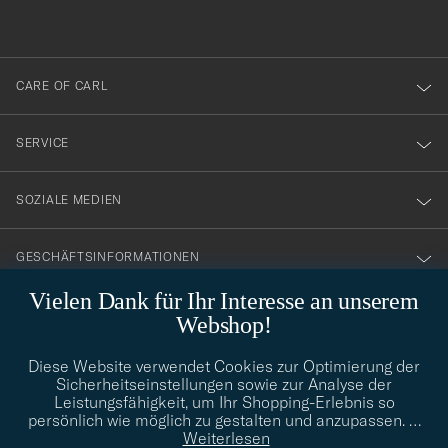
anmälde
dig
till
CARE OF CARL
vårt
nyhetsbrev!
SERVICE
SOZIALE MEDIEN
GESCHÄFTSINFORMATIONEN
Vielen Dank für Ihr Interesse an unserem
Webshop!
STILBERATUNG
Diese Website verwendet Cookies zur Optimierung der
Benötigen Sie Hilfe bei der Suche nach Ihrem persönlichen Stil?
Sicherheitseinstellungen sowie zur Analyse der
Wenden Sie sich an uns, wir helfen Ihnen gerne weiter!
Leistungsfähigkeit, um Ihr Shopping-Erlebnis so
persönlich wie möglich zu gestalten und anzupassen.
…
info@careofcarl.de
STILBERATUNG
Weiterlesen