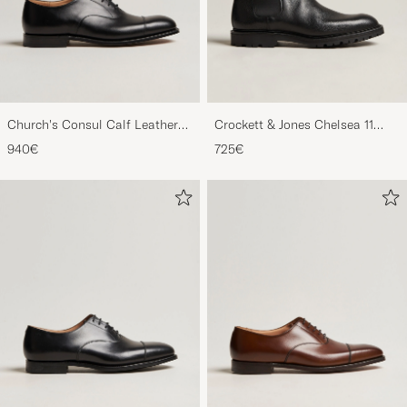
Church's Consul Calf Leather
Crockett & Jones Chelsea 11
Oxford Black
Black Calf Grained
940€
725€