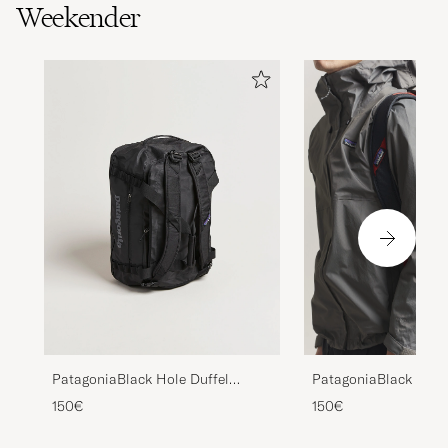
Weekender
PatagoniaBlack Hole Duffel
PatagoniaBlack Hole
40LBlack
40LSmolder Blue
150€
150€