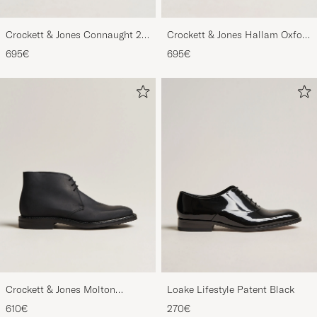
Crockett & Jones Connaught 2
Crockett & Jones Hallam Oxford
City Sole Black Calf
Dark Brown Calf
695€
695€
Crockett & Jones Molton
Loake Lifestyle Patent Black
Chukka Black Rough-Out Suede
610€
270€