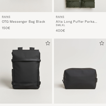
RAINS
RAINS
Alta Long Puffer Parka
OTG Messenger Bag Black
S
M
L
XL
Green
150€
400€