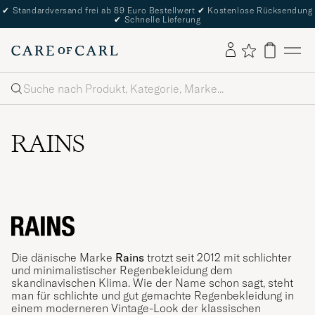
✔
Standardversand frei ab 89 Euro Bestellwert
✔
Kostenlose Rücksendung
✔
Schnelle Lieferung
Suche
RAINS
Die dänische Marke
Rains
trotzt seit 2012 mit schlichter
und minimalistischer Regenbekleidung dem
skandinavischen Klima. Wie der Name schon sagt, steht
man für schlichte und gut gemachte Regenbekleidung in
einem moderneren Vintage-Look der klassischen