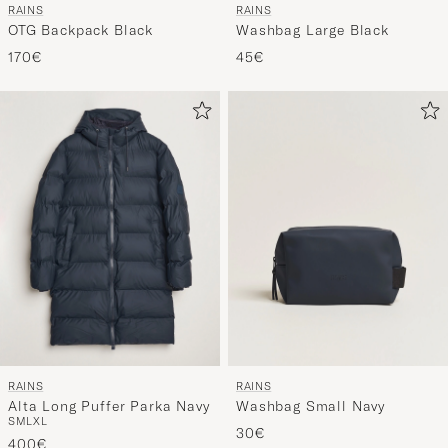
RAINS
RAINS
Washbag Large Black
OTG Backpack Black
45€
170€
RAINS
RAINS
Alta Long Puffer Parka Navy
Washbag Small Navy
S
M
L
XL
30€
400€