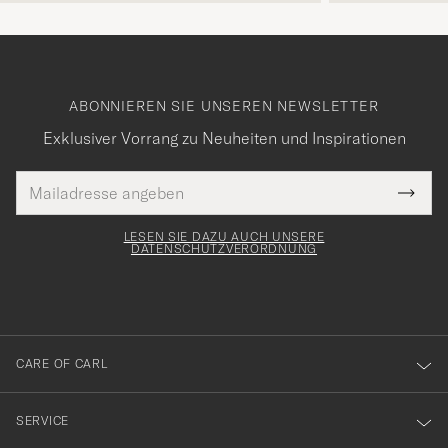
ABONNIEREN SIE UNSEREN NEWSLETTER
Exklusiver Vorrang zu Neuheiten und Inspirationen
E-
Tack
lichtfeld
Mail
Submi
Adresse
för
Newsl
Form
LESEN SIE DAZU AUCH UNSERE
att
DATENSCHUTZVERORDNUNG
du
anmälde
dig
till
CARE OF CARL
vårt
nyhetsbrev!
SERVICE