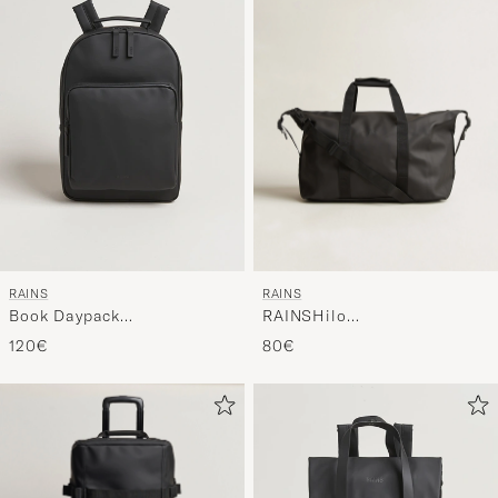
RAINS
RAINS
RAINSHilo
Book Daypack
WeekendbagBlack
BackpackBlack
80€
120€