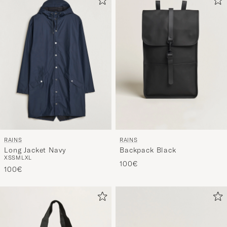
RAINS
RAINS
Long Jacket Navy
Backpack Black
XS
S
M
L
XL
100€
100€