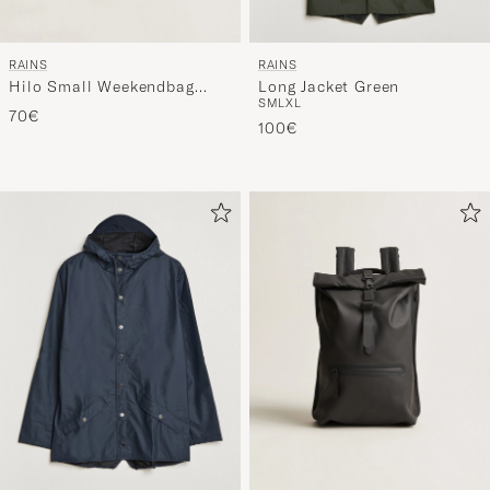
RAINS
RAINS
Hilo Small Weekendbag
Long Jacket Green
S
M
L
XL
Black
70€
100€