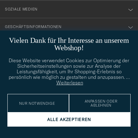
SOZIALE MEDIEN
GESCHÄFTSINFORMATIONEN
Vielen Dank für Ihr Interesse an unserem
Webshop!
STILBERATUNG
Diese Website verwendet Cookies zur Optimierung der
Benötigen Sie Hilfe bei der Suche nach Ihrem persönlichen Stil?
Sicherheitseinstellungen sowie zur Analyse der
Wenden Sie sich an uns, wir helfen Ihnen gerne weiter!
Leistungsfähigkeit, um Ihr Shopping-Erlebnis so
persönlich wie möglich zu gestalten und anzupassen.
…
info@careofcarl.de
STILBERATUNG
Weiterlesen
ANPASSEN ODER
NUR NOTWENDIGE
ABLEHNEN
© Care of Carl 2026
ALLE AKZEPTIEREN