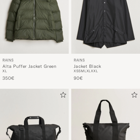
RAINS
RAINS
Alta Puffer Jacket Green
Jacket Black
XL
XS
S
M
L
XL
XXL
350€
90€