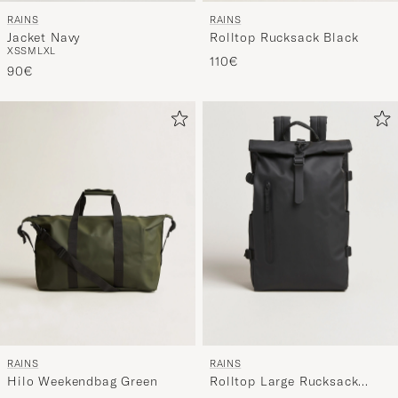
RAINS
RAINS
Jacket Navy
Rolltop Rucksack Black
XS
S
M
L
XL
110€
90€
RAINS
RAINS
Hilo Weekendbag Green
Rolltop Large Rucksack
Black