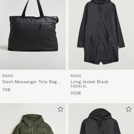
Stil
entspricht
RAINS
RAINS
Long Jacket Black
Dash Messenger Tote Bag
XS
S
M
L
XL
Black
70€
100€