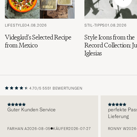
LIFESTYLE
04.08.2026
STIL-TIPPS
01.08.2026
Videgård's Selected Recipe
Style Icons from the
from Mexico
Record Collection: Ju
Iglesias
4.70/5
5551 BEWERTUNGEN
Guter Kunden Service
perfekte Pas
Lieferung
VORHERIGE
FARHAN A
2026-08-05
KÄUFER
2026-07-27
RONNY W
2026