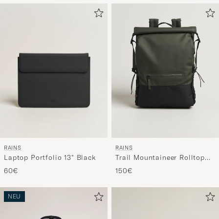
RAINS
RAINS
Laptop Portfolio 13" Black
Trail Mountaineer Rolltop
Backpack Green
60€
150€
NEU