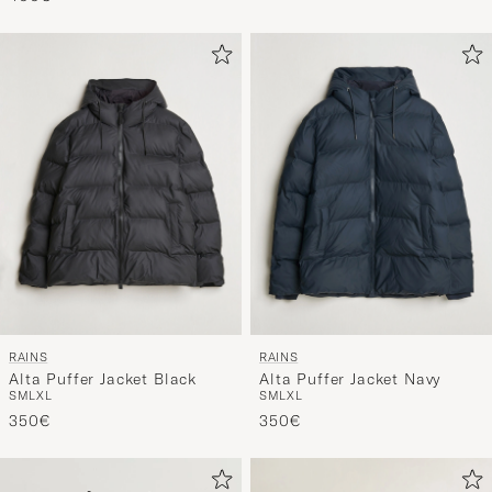
RAINS
RAINS
Alta Puffer Jacket Black
Alta Puffer Jacket Navy
S
M
L
XL
S
M
L
XL
350€
350€