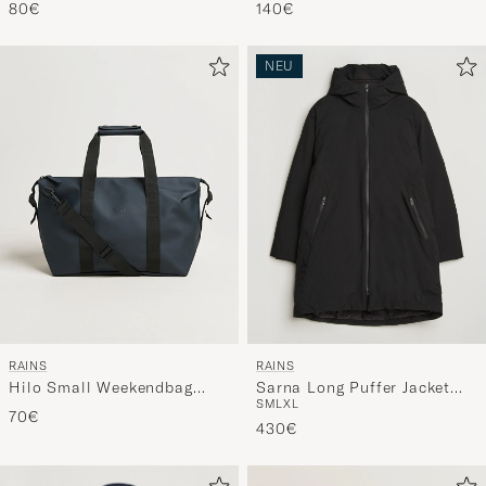
80€
140€
NEU
RAINS
RAINS
Hilo Small Weekendbag
Sarna Long Puffer Jacket
S
M
L
XL
Navy
Black
70€
430€