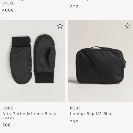
S
M
L
XL
Black
30€
400€
RAINS
RAINS
Alta Puffer Mittens Black
Laptop Bag 13" Black
S/M
M/L
70€
50€