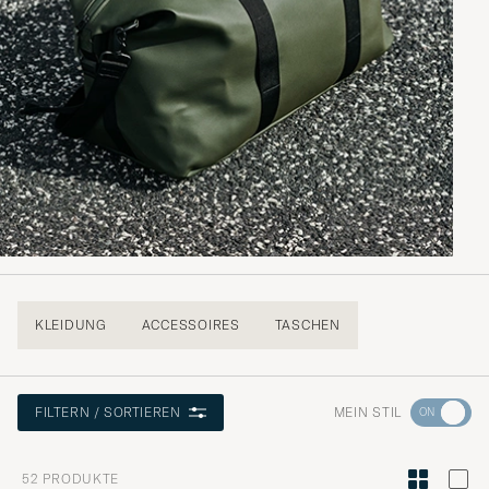
KLEIDUNG
ACCESSOIRES
TASCHEN
Wechseln
MEIN STIL
FILTERN / SORTIEREN
Sie
zur
52
PRODUKTE