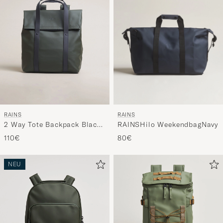
RAINS
RAINS
RAINSHilo WeekendbagNavy
2 Way Tote Backpack Black
Green
80€
110€
NEU