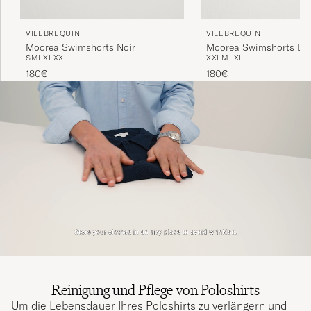
VILEBREQUIN
VILEBREQUIN
Moorea Swimshorts Noir
Moorea Swimshorts Bl
S
M
L
XL
XXL
XXL
M
L
XL
180€
180€
Reinigung und Pflege von Poloshirts
Um die Lebensdauer Ihres Poloshirts zu verlängern und