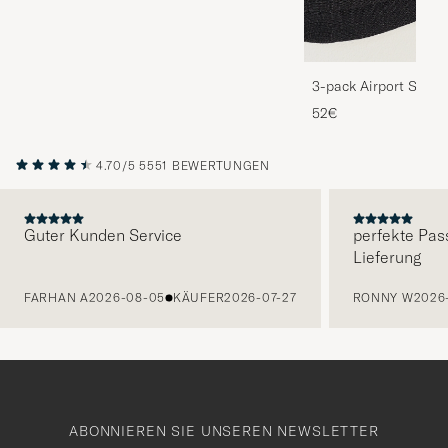
3-pack Airport Socks
Melange
52€
4.70/5
5551 BEWERTUNGEN
Guter Kunden Service
perfekte Pas
Lieferung
VORHERIGE
FARHAN A
2026-08-05
KÄUFER
2026-07-27
RONNY W
2026
ABONNIEREN SIE UNSEREN NEWSLETTER