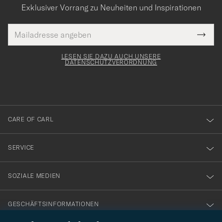
Exklusiver Vorrang zu Neuheiten und Inspirationen
E-
Tack
lichtfeld
Mail
Submi
Adresse
för
Newsl
Form
LESEN SIE DAZU AUCH UNSERE
att
DATENSCHUTZVERORDNUNG
du
anmälde
dig
till
CARE OF CARL
vårt
nyhetsbrev!
SERVICE
SOZIALE MEDIEN
GESCHÄFTSINFORMATIONEN