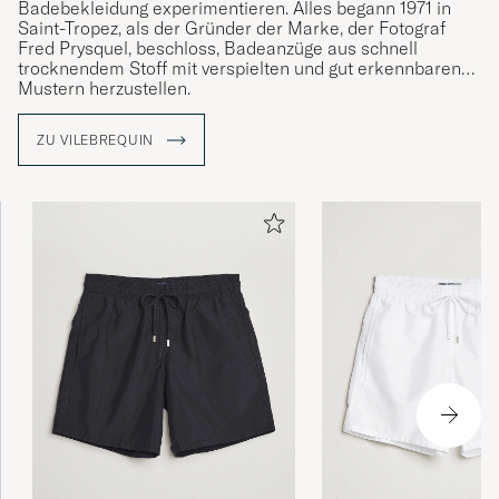
Badebekleidung experimentieren. Alles begann 1971 in
Saint-Tropez, als der Gründer der Marke, der Fotograf
Fred Prysquel, beschloss, Badeanzüge aus schnell
trocknendem Stoff mit verspielten und gut erkennbaren
Mustern herzustellen.
Die Badebekleidung hat sich zu einem modernen
ZU VILEBREQUIN
Klassiker entwickelt und ist jetzt in verschiedenen
Modellen mit skurrilen Mustern und lebendigen
Fotodrucken erhältlich.