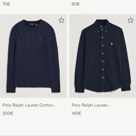
Neck T-Shirt
Sports Cap White
70€
60€
White/Black/Andover Heather
Polo Ralph Lauren Cotton
Polo Ralph Lauren
Cable Pullover Hunter Navy
Featherweight Mesh Shirt
200€
140€
Aviator Navy