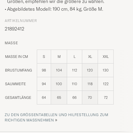
Größen, empfehlen wir die größere zu wählen.
Abgebildetes Modell: 190 cm, 84 kg, Größe
M
.
ARTIKELNUMMER
21892412
MASSE
MASSE IN CM
S
M
L
XL
XXL
BRUSTUMFANG
98
104
112
120
130
SAUMWEITE
94
100
110
118
122
GESAMTLÄNGE
64
65
66
70
72
ZU DEN GRÖSSENTABELLEN UND HILFESTELLUNG ZUM R
»
ICHTIGEN MASSNEHMEN