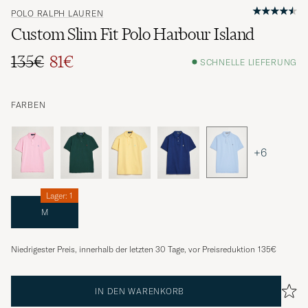
POLO RALPH LAUREN
Custom Slim Fit Polo Harbour Island
135€
81€
SCHNELLE LIEFERUNG
FARBEN
+6
Lager: 1
M
Niedrigester Preis, innerhalb der letzten 30 Tage, vor Preisreduktion
135€
IN DEN WARENKORB