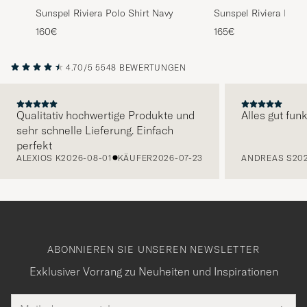
Sunspel Riviera Polo Shirt Navy
Sunspel Riviera Polo
Green
160€
165€
4.70/5
5548 BEWERTUNGEN
Qualitativ hochwertige Produkte und
Alles gut funk
sehr schnelle Lieferung. Einfach
VORHERIGE
perfekt
ALEXIOS K
2026-08-01
KÄUFER
2026-07-23
ANDREAS S
20
ABONNIEREN SIE UNSEREN NEWSLETTER
Exklusiver Vorrang zu Neuheiten und Inspirationen
E-