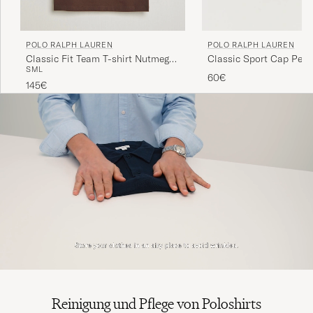
POLO RALPH LAUREN
POLO RALPH LAUREN
Classic Fit Team T-shirt Nutmeg
Classic Sport Cap Perf
S
M
L
Brown
60€
145€
Reinigung und Pflege von Poloshirts