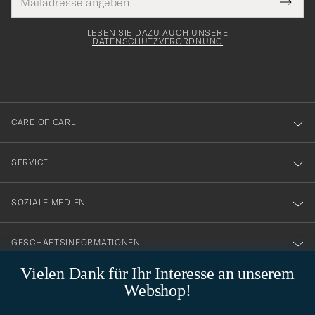
Tack
lichtfeld
Mail
Submi
Adresse
för
Newsl
Form
LESEN SIE DAZU AUCH UNSERE
att
DATENSCHUTZVERORDNUNG
du
anmälde
dig
till
CARE OF CARL
vårt
nyhetsbrev!
SERVICE
SOZIALE MEDIEN
GESCHÄFTSINFORMATIONEN
Vielen Dank für Ihr Interesse an unserem
Webshop!
STILBERATUNG