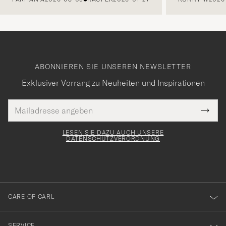
ABONNIEREN SIE UNSEREN NEWSLETTER
Exklusiver Vorrang zu Neuheiten und Inspirationen
E-
Tack
lichtfeld
Mail
Submi
Adresse
för
Newsl
Form
LESEN SIE DAZU AUCH UNSERE
att
DATENSCHUTZVERORDNUNG
du
anmälde
dig
till
CARE OF CARL
vårt
nyhetsbrev!
SERVICE