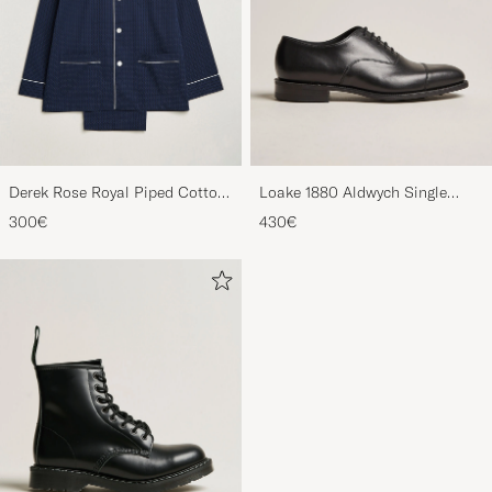
Derek Rose Royal Piped Cotton
Loake 1880 Aldwych Single
Pyjama Set Navy
Oxford Black Calf
300€
430€