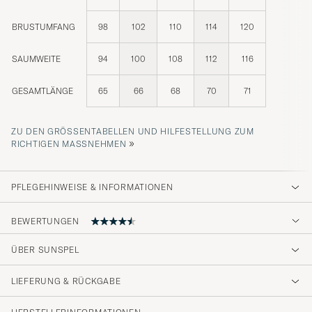
BRUSTUMFANG
98
102
110
114
120
SAUMWEITE
94
100
108
112
116
GESAMTLÄNGE
65
66
68
70
71
ZU DEN GRÖSSENTABELLEN UND HILFESTELLUNG ZUM R
»
ICHTIGEN MASSNEHMEN
PFLEGEHINWEISE & INFORMATIONEN
BEWERTUNGEN
ÜBER SUNSPEL
Material und Sitz sind topp
LIEFERUNG & RÜCKGABE
PETER P
GEKAUFT AM AUF CAREOFCARL.DE