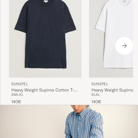
SUNSPEL
SUNSPEL
Heavy Weight Supima C
Heavy Weight Supima Cotton T-
S
L
XL
S
M
L
XL
Shirt White
Shirt Midnight Navy
140€
140€