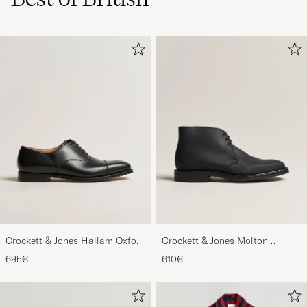
Crockett & Jones Hallam Oxford
Crockett & Jones Molton
Black Calf
Chukka Black Rough-Out Suede
695€
610€