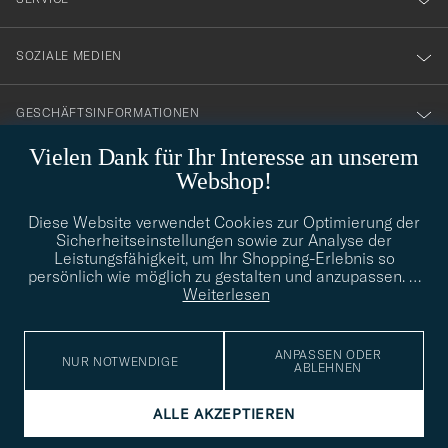
SOZIALE MEDIEN
GESCHÄFTSINFORMATIONEN
Vielen Dank für Ihr Interesse an unserem
Webshop!
STILBERATUNG
Diese Website verwendet Cookies zur Optimierung der
Benötigen Sie Hilfe bei der Suche nach Ihrem persönlichen Stil?
Sicherheitseinstellungen sowie zur Analyse der
Wenden Sie sich an uns, wir helfen Ihnen gerne weiter!
Leistungsfähigkeit, um Ihr Shopping-Erlebnis so
persönlich wie möglich zu gestalten und anzupassen.
…
info@careofcarl.de
STILBERATUNG
Weiterlesen
ANPASSEN ODER
NUR NOTWENDIGE
ABLEHNEN
© Care of Carl 2026
ALLE AKZEPTIEREN