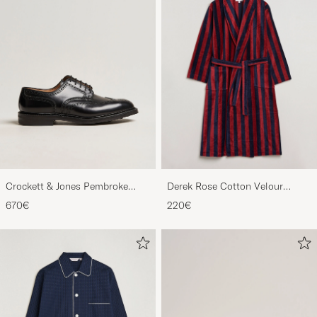
Crockett & Jones Pembroke
Derek Rose Cotton Velour
Derbys Black Calf
Striped Gown Red/Blue
670€
220€