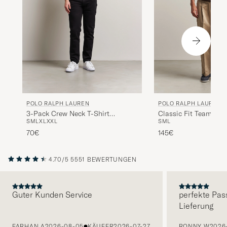
POLO RALPH LAUREN
POLO RALPH LAUREN
3-Pack Crew Neck T-Shirt
Classic Fit Team T-s
S
M
L
XL
XXL
S
M
L
Grey/Beige/Black
Brown
70€
145€
4.70/5
5551 BEWERTUNGEN
Guter Kunden Service
perfekte Pas
Lieferung
VORHERIGE
FARHAN A
2026-08-05
KÄUFER
2026-07-27
RONNY W
2026