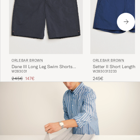
ORLEBAR BROWN
ORLEBAR BROWN
Dane III Long Leg Swim Shorts
Setter II Short Length 
W28
30
31
W28
30
31
32
33
Black
Shorts Navy
Regulärer Preis
Reduzierter Preis
245€
147€
245€