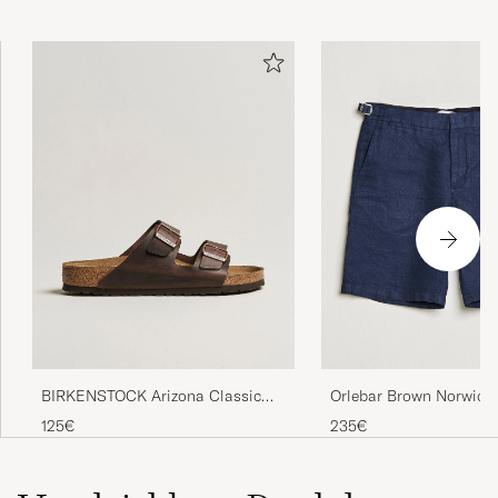
BIRKENSTOCK Arizona Classic
Orlebar Brown Norwich
Footbed Habana Oiled Leather
Shorts Navy
125€
235€