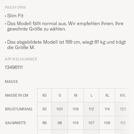
PASSFORM
Slim Fit
Das Modell fällt normal aus. Wir empfehlen Ihnen, Ihre
gewohnte Größe zu wählen.
Das abgebildete Modell ist 189 cm, wiegt 81 kg und trägt
die Größe
M
.
ARTIKELNUMMER
13496111
MASSE
MASSE IN CM
XS
S
M
L
XL
XXL
BRUSTUMFANG
92
100
106
112
114
123
SAUMWEITE
88
98
104
107
108
112