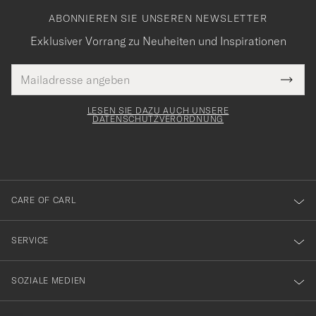
ABONNIEREN SIE UNSEREN NEWSLETTER
Exklusiver Vorrang zu Neuheiten und Inspirationen
E-
Tack
lichtfeld
Mail
Submi
Adresse
för
Newsl
Form
LESEN SIE DAZU AUCH UNSERE
att
DATENSCHUTZVERORDNUNG
du
anmälde
dig
till
CARE OF CARL
vårt
nyhetsbrev!
SERVICE
SOZIALE MEDIEN