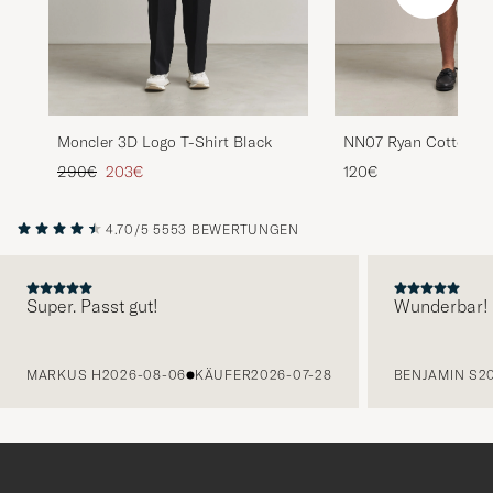
Moncler 3D Logo T-Shirt Black
NN07 Ryan Cotton/Li
Clay Mirage
Regulärer Preis
Reduzierter Preis
290€
203€
120€
4.70/5
5553 BEWERTUNGEN
Super. Passt gut!
Wunderbar!
VORHERIGE
MARKUS H
2026-08-06
KÄUFER
2026-07-28
BENJAMIN S
2