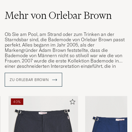
Mehr von Orlebar Brown
Ob Sie am Pool, am Strand oder zum Trinken an der
Starndsbar sind, die Bademode von Orlebar Brown passt
perfekt. Alles begann im Jahr 2005, als der
Markengründer Adam Brown feststellte, dass die
Bademode von Männern nicht so stilvoll war wie die von
Frauen. 2007 wurde die erste Kollektion Bademode in
einer geschneiderten Interpretation eingeführt, die in
einer einzigartigen Passform in Kombination mit sorgfältig
ausgewählten Stoffqualitäten hergestellt wurde. Die
ZU ORLEBAR BROWN
Bademode hat sich zu einem modernen Klassiker
entwickelt und ist nun in verschiedenen Modellen
erhältlich, die unter anderem vom Luxusleben der 1960er
Jahre am Pool inspiriert sind, aber auch von ikonischen
40%
Fotografien der Motive der französischen Riviera und von
Palm Beach, die Sie auf einigen der Bademode der Marke
finden.