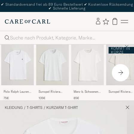
✔
Standardversand frei ab 89 Euro Bestellwert
✔
Kostenlose Rücksendung
✔
Schnelle Lieferung
Suche
KOMMT IN
KÜRZE
Polo Ralph Lauren
Merz b. Schwanen
Sunspel Riviera
Sunspel Riviera
Custom Slim Fit Tee
1950s Classic
Midweight T-Shirt
Midweight T-Shirt
75€
85€
105€
White
Loopwheeled T-shirt
Archive White
White
White
KLEIDUNG
/
T-SHIRTS
/
KURZARM T-SHIRT