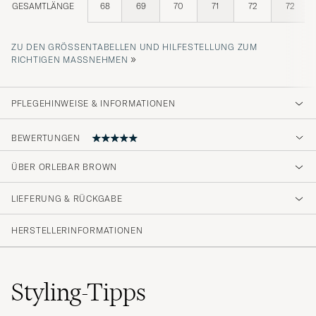
GESAMTLÄNGE
68
69
70
71
72
72
ZU DEN GRÖSSENTABELLEN UND HILFESTELLUNG ZUM R
»
ICHTIGEN MASSNEHMEN
PFLEGEHINWEISE & INFORMATIONEN
BEWERTUNGEN
ÜBER ORLEBAR BROWN
Passet perfekt! Rask og problemfri levering.
Dette blir min go-to white t-shirt!
LIEFERUNG & RÜCKGABE
ØYSTEIN S
GEKAUFT AM AUF CAREOFCARL.NO
HERSTELLERINFORMATIONEN
Styling-Tipps