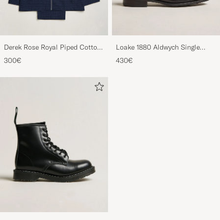
Derek Rose Royal Piped Cotton
Loake 1880 Aldwych Single
Pyjama Set Navy
Oxford Black Calf
300€
430€