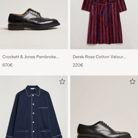
Crockett & Jones Pembroke
Derek Rose Cotton Velour
Derbys Black Calf
Striped Gown Red/Blue
670€
220€