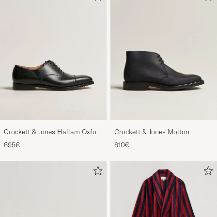
Crockett & Jones Hallam Oxford
Crockett & Jones Molton
Black Calf
Chukka Black Rough-Out Suede
695€
610€