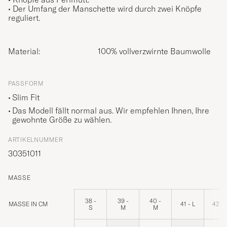
• Der Umfang der Manschette wird durch zwei Knöpfe
reguliert.
Material:
100% vollverzwirnte Baumwolle
PASSFORM
Slim Fit
Das Modell fällt normal aus. Wir empfehlen Ihnen, Ihre
gewohnte Größe zu wählen.
ARTIKELNUMMER
30351011
MASSE
38 -
39 -
40 -
MASSE IN CM
41 - L
42 - 
S
M
M