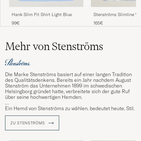
Hank Slim Fit Shirt Light Blue
Stenströms Slimline Wh
Whinchester Shirt Blue
99€
165€
Mehr von Stenströms
Die Marke Stenströms basiert auf einer langen Tradition
des Qualitätsdenkens. Bereits ein Jahr nachdem August
Stenström das Unternehmen 1899 im schwedischen
Helsingborg gründet hatte, verbreitete sich der gute Ruf
über seine hochwertigen Hemden.
Ein Hemd von Stenströms zu wählen, bedeutet heute, Stil,
Komfort und Qualität bis ins kleinste Detail zu wählen.
Jedes Hemd besteht aus 23 sorgfältig ausgeschnittenen
ZU STENSTRÖMS
Teilen, die vor ihrer Fertigstellung mindestens 60
verschiedene Arbeitsschritte durchlaufen und kritischen
Kontrollen unterzogen werden.