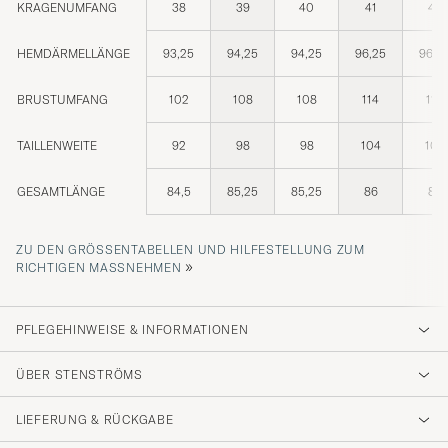
KRAGENUMFANG
38
39
40
41
42
HEMDÄRMELLÄNGE
93,25
94,25
94,25
96,25
96,2
BRUSTUMFANG
102
108
108
114
114
TAILLENWEITE
92
98
98
104
104
GESAMTLÄNGE
84,5
85,25
85,25
86
86
ZU DEN GRÖSSENTABELLEN UND HILFESTELLUNG ZUM R
»
ICHTIGEN MASSNEHMEN
PFLEGEHINWEISE & INFORMATIONEN
ÜBER STENSTRÖMS
LIEFERUNG & RÜCKGABE