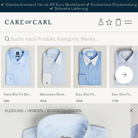
✔
Standardversand frei ab 89 Euro Bestellwert
✔
Kostenlose Rücksendung
✔
Schnelle Lieferung
Suche
Hank Slim Fit Shirt
Stenströms Slimline
Eton Slim Fit
Eton Slim Fit
Light Blue
White Collar
Signature Twill
Signature Twill
99€
165€
195€
170€
Whinchester Shirt
Striped Shirt Mid
Contrast Shirt Ligh
Blue
Blue
Blue
KLEIDUNG
/
HEMDEN
/
BUSINESSHEMDEN