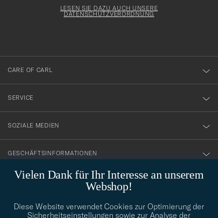
för
Form
LESEN SIE DAZU AUCH UNSERE
att
DATENSCHUTZVERORDNUNG
du
anmälde
dig
till
CARE OF CARL
vårt
nyhetsbrev!
SERVICE
SOZIALE MEDIEN
GESCHÄFTSINFORMATIONEN
Vielen Dank für Ihr Interesse an unserem
Webshop!
STILBERATUNG
Diese Website verwendet Cookies zur Optimierung der
Benötigen Sie Hilfe bei der Suche nach Ihrem persönlichen Stil?
Sicherheitseinstellungen sowie zur Analyse der