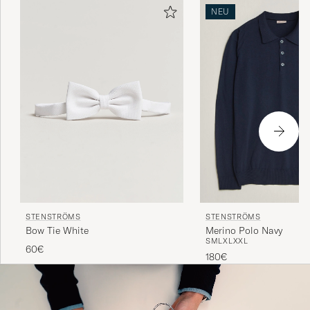
NEU
STENSTRÖMS
STENSTRÖMS
Bow Tie White
Merino Polo Navy
S
M
L
XL
XXL
60€
180€