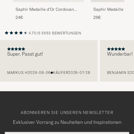
Saphir Medaille d'Or Cordovan
Saphir Medaille d'Or
Creme 75 ml Black
75 ml Nappa
24€
26€
4.70/5
5553 BEWERTUNGEN
Super. Passt gut!
Wunderbar!
VORHERIGE
MARKUS H
2026-08-06
KÄUFER
2026-07-28
BENJAMIN S
2
ABONNIEREN SIE UNSEREN NEWSLETTER
Exklusiver Vorrang zu Neuheiten und Inspirationen