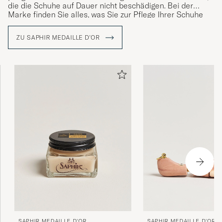
die die Schuhe auf Dauer nicht beschädigen. Bei der
Det skiljer sig inte från liknande andra
Marke finden Sie alles, was Sie zur Pflege Ihrer Schuhe
produkter som har lägre pris.
benötigen, von Schuhcremes über Wachse, Tücher,
Bürsten bis hin zu Reinigungsmitteln für verschiedene
SAMAN A
GEKAUFT AM AUF CAREOFCARL.SE
ZU SAPHIR MEDAILLE D'OR
Leder- und Textilsorten.
Excellent service &amp; product
PATRICK K
GEKAUFT AM AUF CAREOFCARL.COM
Supert produkt, lett å påføre og skoene mine
ser nå som helt nye.
LARS W
GEKAUFT AM AUF CAREOFCARL.NO
Ger ett bra glans, men för en spegelglans bör
den kombineras med &quot;Mirror
Gloss&quot;.
SAPHIR MEDAILLE D'OR
SAPHIR MEDAILLE D'OR