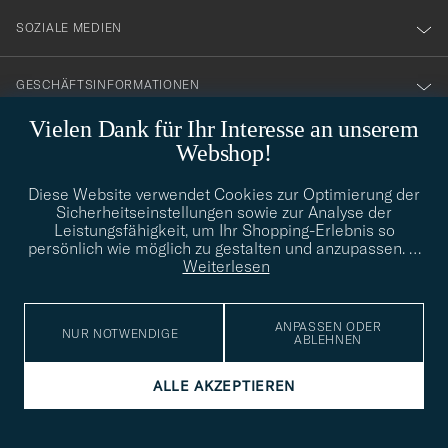
SOZIALE MEDIEN
GESCHÄFTSINFORMATIONEN
Vielen Dank für Ihr Interesse an unserem
Webshop!
STILBERATUNG
Diese Website verwendet Cookies zur Optimierung der
Benötigen Sie Hilfe bei der Suche nach Ihrem persönlichen Stil?
Sicherheitseinstellungen sowie zur Analyse der
Wenden Sie sich an uns, wir helfen Ihnen gerne weiter!
Leistungsfähigkeit, um Ihr Shopping-Erlebnis so
persönlich wie möglich zu gestalten und anzupassen.
…
info@careofcarl.de
STILBERATUNG
Weiterlesen
ANPASSEN ODER
NUR NOTWENDIGE
ABLEHNEN
© Care of Carl 2026
ALLE AKZEPTIEREN