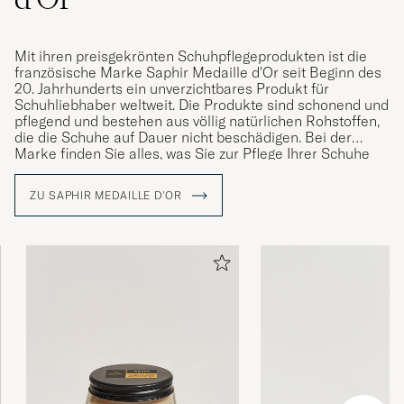
MANUEL S
GEKAUFT AM AUF CAREOFCARL.DE
Mit ihren preisgekrönten Schuhpflegeprodukten ist die
französische Marke Saphir Medaille d'Or seit Beginn des
20. Jahrhunderts ein unverzichtbares Produkt für
Har inget att jämföra med i den kategorin,
Schuhliebhaber weltweit. Die Produkte sind schonend und
kan bara bli tre.
pflegend und bestehen aus völlig natürlichen Rohstoffen,
die die Schuhe auf Dauer nicht beschädigen. Bei der
IVAR J
GEKAUFT AM AUF CAREOFCARL.SE
Marke finden Sie alles, was Sie zur Pflege Ihrer Schuhe
benötigen, von Schuhcremes über Wachse, Tücher,
Bürsten bis hin zu Reinigungsmitteln für verschiedene
ZU SAPHIR MEDAILLE D'OR
Leder- und Textilsorten.
Gav ett riktigt fint resultat på några slitna
läderskor. Blir som nya efter lite arbete
CHRISTOFFER J
GEKAUFT AM AUF CAREOFCARL.SE
Super bra. Positivt överraskad.
MARIO A
GEKAUFT AM AUF CAREOFCARL.SE