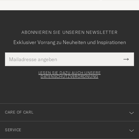
ABONNIEREN SIE UNSEREN NEWSLETTER
Exklusiver Vorrang zu Neuheiten und Inspirationen
E-
Tack
lichtfeld
Mail
Submi
Adresse
för
Newsl
Form
LESEN SIE DAZU AUCH UNSERE
att
DATENSCHUTZVERORDNUNG
du
anmälde
dig
till
CARE OF CARL
vårt
nyhetsbrev!
SERVICE