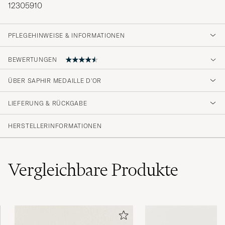
12305910
PFLEGEHINWEISE & INFORMATIONEN
BEWERTUNGEN
4.6
ÜBER SAPHIR MEDAILLE D'OR
LIEFERUNG & RÜCKGABE
(41 Bewertung)
(33)
HERSTELLERINFORMATIONEN
(4)
(1)
(1)
(2)
Vergleichbare
Produkte
Kjempegode produkter levert av en usevanlig
profesjonell butikk. Kjekt å handle i.