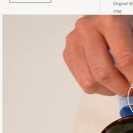
Original W
175€