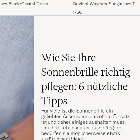
ses Black/Crystal Green
Original Wayfarer Sunglasses Tort
Green
175€
Wie Sie Ihre
Sonnenbrille richtig
pflegen: 6 nützliche
Tipps
Für viele ist die Sonnenbrille ein
geliebtes Accessoire, das oft im Einsatz
ist und daher einiges aushalten muss.
Um ihre Lebensdauer zu verlängern,
bedürfen sie möglicherweise etwas
zusätzlicher Pflege.