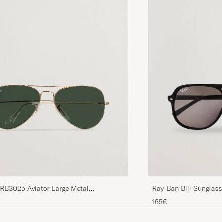
RB3025 Aviator Large Metal
Ray-Ban Bill Sunglass
s Arista/Grey Green
165€