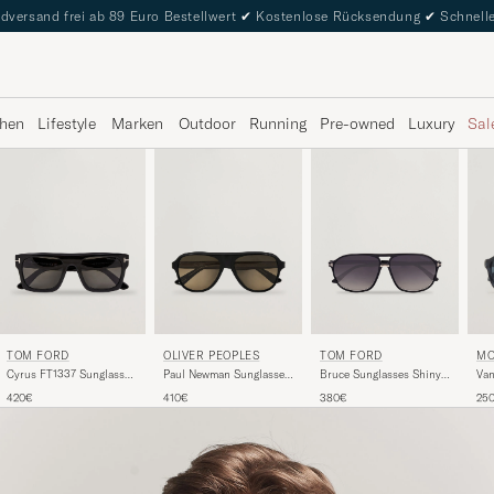
dversand frei ab 89 Euro Bestellwert
✔
Kostenlose Rücksendung
✔
Schnelle
hen
Lifestyle
Marken
Outdoor
Running
Pre-owned
Luxury
Sal
TOM FORD
TOM FORD
OLIVER PEOPLES
MO
Bruce Sunglasses Shiny
Cyrus FT1337 Sunglasses
Paul Newman Sunglasses
Van
Black/Gradient Smoke
Black
Black
Bla
380€
420€
410€
25