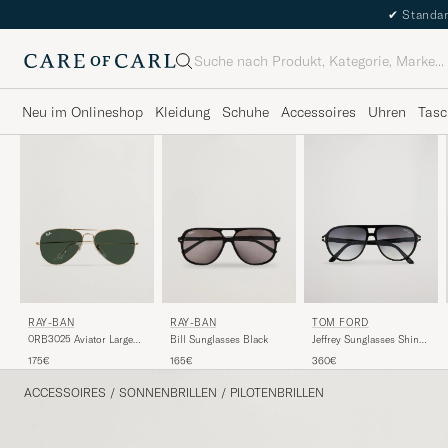
✔
Standar
Suche
Neu im Onlineshop
Kleidung
Schuhe
Accessoires
Uhren
Tasc
RAY-BAN
TOM FORD
RAY-BAN
0RB3025 Aviator Large
Jeffrey Sunglasses Shiny
Bill Sunglasses Black
Metal Sunglasses
Black/Gradient Smoke
175€
360€
165€
Arista/Grey Green
ACCESSOIRES
/
SONNENBRILLEN
/
PILOTENBRILLEN