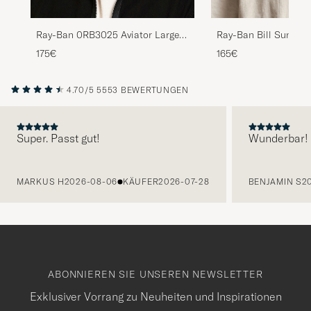
Ray-Ban 0RB3025 Aviator Large
Ray-Ban Bill Sunglas
Metal Sunglasses Arista/Grey
175€
165€
Green
4.70/5
5553 BEWERTUNGEN
Super. Passt gut!
Wunderbar!
VORHERIGE
MARKUS H
2026-08-06
KÄUFER
2026-07-28
BENJAMIN S
2
ABONNIEREN SIE UNSEREN NEWSLETTER
Exklusiver Vorrang zu Neuheiten und Inspirationen