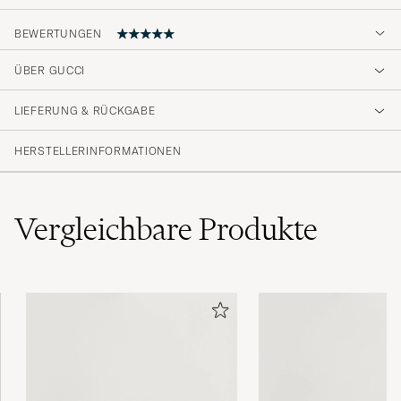
BEWERTUNGEN
ÜBER GUCCI
Jag uppskattar verkligen den höga kvaliteten
på produkten och hur väl den passar mina
LIEFERUNG & RÜCKGABE
behov. Det är verkligen en pålitlig och
användbar produkt! Tack för att du valde en
HERSTELLERINFORMATIONEN
så bra produkt åt mig. 🌟
ALI A
GEKAUFT AM AUF CAREOFCARL.SE
Vergleichbare
Produkte