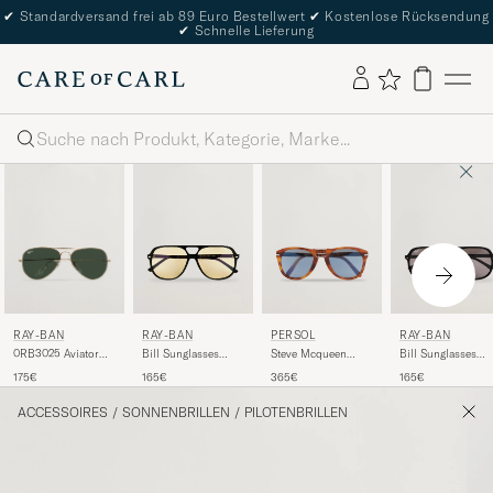
✔
Standardversand frei ab 89 Euro Bestellwert
✔
Kostenlose Rücksendung
✔
Schnelle Lieferung
Suche
RAY-BAN
RAY-BAN
PERSOL
RAY-BAN
0RB3025 Aviator
Bill Sunglasses
Steve Mcqueen
Bill Sunglasses
Large Metal
Black
Sunglasses Light
Black
175€
165€
365€
165€
Sunglasses
Havana
Arista/Grey Green
ACCESSOIRES
/
SONNENBRILLEN
/
PILOTENBRILLEN