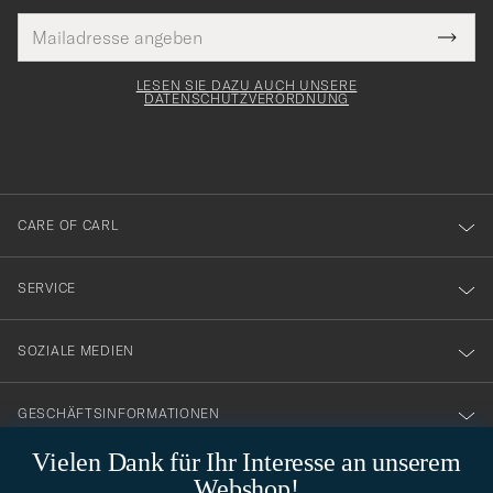
E-
Tack
lichtfeld
Mail
Submi
Adresse
för
Newsl
Form
LESEN SIE DAZU AUCH UNSERE
att
DATENSCHUTZVERORDNUNG
du
anmälde
dig
till
CARE OF CARL
vårt
nyhetsbrev!
SERVICE
SOZIALE MEDIEN
GESCHÄFTSINFORMATIONEN
Vielen Dank für Ihr Interesse an unserem
Webshop!