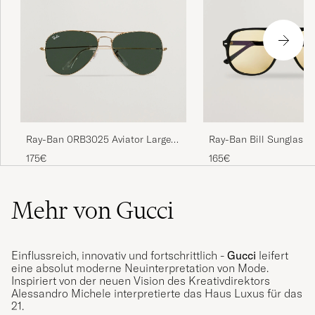
Ray-Ban 0RB3025 Aviator Large
Ray-Ban Bill Sunglasse
Metal Sunglasses Arista/Grey
175€
165€
Green
Mehr von Gucci
Einflussreich, innovativ und fortschrittlich -
Gucci
leifert
eine absolut moderne Neuinterpretation von Mode.
Inspiriert von der neuen Vision des Kreativdirektors
Alessandro Michele interpretierte das Haus Luxus f
ü
r das
21.