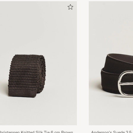
Bra kvalitet och riktigt snygg skjorta! Andra gången jag
härifrån och båda gångerna har jag fått hem mina plag
Inte sista gången jag beställer här!
EMELIE G
GEKAUFT AM AUF CAREOFCARL.SE
Klassikko. Päivitetty hieman vuosien kuluessa, nyt on 
hieman enemmän tilaa.
ANTTON I
GEKAUFT AM AUF CAREOFCARL.FI
🌟🌟🌟🌟🌟🌟🌟🌟🌟🌟
CANE S
GEKAUFT AM AUF CAREOFCARL.SE
Supernöjd med jättefin vara och jättesnabb leverans!!!
SYLVIA H
GEKAUFT AM AUF CAREOFCARL.SE
ristensen Knitted Silk Tie 6 cm Brown
Anderson's Suede 3,5