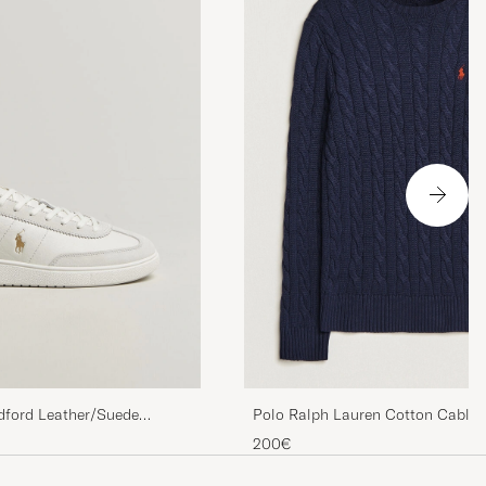
kjortan är
Polo Ralph Lauren Cotton Cable 
dford Leather/Suede
Navy
200€