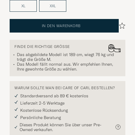
Das abgebildete Modell ist 189 cm, wiegt 76 kg und trägt die Größe
XL
XXL
M.
IN DEN WARENKORB
FINDE DIE RICHTIGE GRÖSSE
Das abgebildete Modell ist 189 cm, wiegt 76 kg und
trägt die Größe
M
.
Das Modell fällt normal aus. Wir empfehlen Ihnen,
Ihre gewohnte Größe zu wählen.
WARUM SOLLTE MAN BEI CARE OF CARL BESTELLEN?
Standardversand ab 89 € kostenlos
Lieferzeit 2-5 Werktage
Kostenlose Rücksendung
Persönliche Beratung
Dieses Produkt können Sie über unser Pre-
Owned verkaufen.