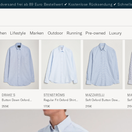
dversand frei ab 89 Euro Bestellwert
✔
Kostenlose Rücksendung
✔
Schnelle
hen
Lifestyle
Marken
Outdoor
Running
Pre-owned
Luxury
DRAKE'S
STENSTRÖMS
MAZZARELLI
MA
Button Down Oxford
Regular Fit Oxford Shirt
Soft Oxford Button Down
Sof
Shirt Blue
Blue/White
Shirt Light Blue Check
Shi
255€
170€
215€
21