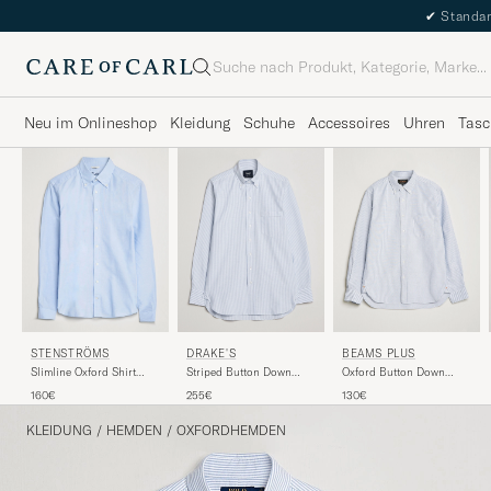
✔
Standar
Suche
Neu im Onlineshop
Kleidung
Schuhe
Accessoires
Uhren
Tasc
STENSTRÖMS
DRAKE'S
BEAMS PLUS
Slimline Oxford Shirt
Striped Button Down
Oxford Button Down
Light Blue
Oxford Shirt Blue
Shirt Blue Stripe
160€
255€
130€
KLEIDUNG
/
HEMDEN
/
OXFORDHEMDEN