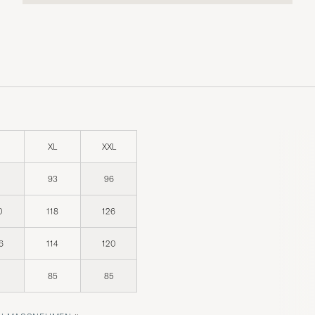
XL
XXL
1
93
96
0
118
126
6
114
120
1
85
85