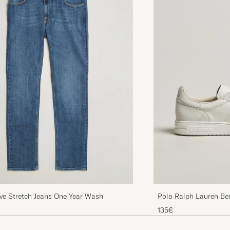
Kvalitet
THOMAS E
GEKAUFT AM AUF CAREOFCARL.SE
Snabbt och snyggt
MÅNS B
GEKAUFT AM AUF CAREOFCARL.SE
Godt produkt og hurtig levering.
MIKAEL H
GEKAUFT AM AUF CAREOFCARL.DK
En present till en student! Blir säkert uppskattad, då s
önskad,
ve Stretch Jeans One Year Wash
Polo Ralph Lauren Be
KARIN O
GEKAUFT AM AUF CAREOFCARL.SE
Sneakers Bianco
135€