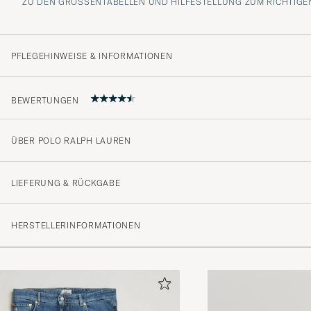
ZU DEN GRÖSSENTABELLEN UND HILFESTELLUNG ZUM RICHTIGEN
PFLEGEHINWEISE & INFORMATIONEN
BEWERTUNGEN
ÜBER POLO RALPH LAUREN
4.7
LIEFERUNG & RÜCKGABE
(99 Bewertung)
HERSTELLERINFORMATIONEN
(79)
(14)
(2)
(0)
(4)