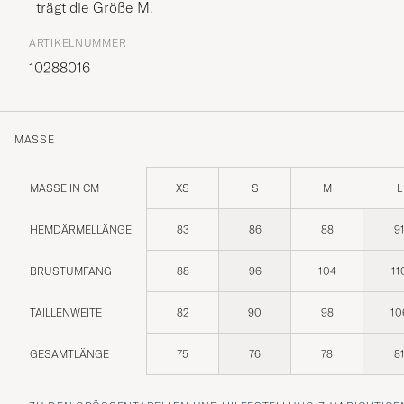
trägt die Größe
M
.
ARTIKELNUMMER
10288016
MASSE
MASSE IN CM
XS
S
M
L
HEMDÄRMELLÄNGE
83
86
88
9
BRUSTUMFANG
88
96
104
11
TAILLENWEITE
82
90
98
10
GESAMTLÄNGE
75
76
78
8