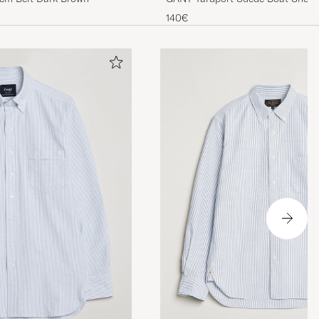
140€
ered very
ed two more
anks.