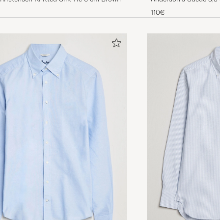
110€
Superrask levering, prima service!⭐️
KATRINE C
GEKAUFT AM AUF CAREOFCARL.NO
Delighted with this order. Promptly packaged and deliv
quickly to our small village in France. Have since plac
orders with same success. Will definitely use again. Th
MAUREEN S
GEKAUFT AM AUF CAREOFCARL.COM