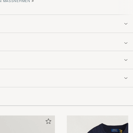
»
 MASSNEHMEN