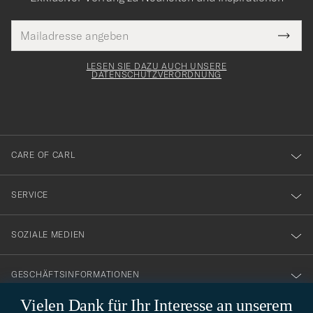
E-
Tack
lichtfeld
Mail
Submi
Adresse
för
Newsl
Form
LESEN SIE DAZU AUCH UNSERE
att
DATENSCHUTZVERORDNUNG
du
anmälde
dig
till
CARE OF CARL
vårt
nyhetsbrev!
SERVICE
SOZIALE MEDIEN
GESCHÄFTSINFORMATIONEN
Vielen Dank für Ihr Interesse an unserem