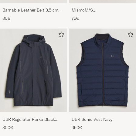
Barnabie Leather Belt 3,5 cm
MismoM/S
Black
CardholderNavy/Dark Brown
80€
75€
UBR Regulator Parka Black
UBR Sonic Vest Navy
Storm
800€
350€