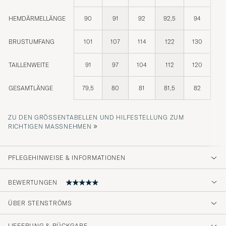
HEMDÄRMELLÄNGE
90
91
92
92,5
94
BRUSTUMFANG
101
107
114
122
130
TAILLENWEITE
91
97
104
112
120
GESAMTLÄNGE
79,5
80
81
81,5
82
ZU DEN GRÖSSENTABELLEN UND HILFESTELLUNG ZUM R
»
ICHTIGEN MASSNEHMEN
PFLEGEHINWEISE & INFORMATIONEN
BEWERTUNGEN
5
ÜBER STENSTRÖMS
LIEFERUNG & RÜCKGABE