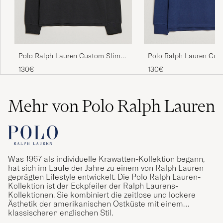
PETTER B
GEKAUFT AM AUF CAREOFCARL.SE
Die Polos passen wie angegossen bei
Polo Ralph Lauren Custom Slim
Polo Ralph Lauren Cus
meinem Mann. Der Stoff ist angenehm an der
Fit Long Sleeve Polo Polo Black
Fit Long Sleeve Polo N
Haut. Die Lieferung war schnell. Ich bin sehr
130€
130€
zufrieden. Danke!
EUN-YOUNG J
Mehr von Polo Ralph Lauren
GEKAUFT AM AUF CAREOFCARL.DE
Was 1967 als individuelle Krawatten-Kollektion begann,
hat sich im Laufe der Jahre zu einem von Ralph Lauren
geprägten Lifestyle entwickelt. Die Polo Ralph Lauren-
Kollektion ist der Eckpfeiler der Ralph Laurens-
Kollektionen. Sie kombiniert die zeitlose und lockere
Ästhetik der amerikanischen Ostküste mit einem
klassischeren englischen Stil.