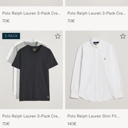
Polo Ralph Lauren 3-Pack Crew
Polo Ralph Lauren 3-Pack Crew
Neck T-Shirt Black
Neck T-Shirt Navy/Light
70€
70€
Navy/Elite Blue
3-PACK
Polo Ralph Lauren 3-Pack Crew
Polo Ralph Lauren Slim Fit
Neck T-Shirt
Shirt Oxford White
70€
140€
White/Black/Andover Heather