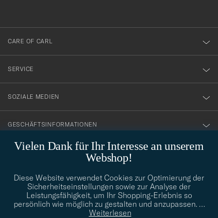
anmälde
dig
till
CARE OF CARL
vårt
nyhetsbrev!
SERVICE
SOZIALE MEDIEN
GESCHÄFTSINFORMATIONEN
Vielen Dank für Ihr Interesse an unserem
Webshop!
STILBERATUNG
Diese Website verwendet Cookies zur Optimierung der
Benötigen Sie Hilfe bei der Suche nach Ihrem persönlichen Stil?
Sicherheitseinstellungen sowie zur Analyse der
Wenden Sie sich an uns, wir helfen Ihnen gerne weiter!
Leistungsfähigkeit, um Ihr Shopping-Erlebnis so
persönlich wie möglich zu gestalten und anzupassen.
…
info@careofcarl.de
STILBERATUNG
Weiterlesen