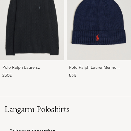
Polo Ralph Lauren
Polo Ralph LaurenMerino
Wool/Cashmere Cable Half Zip
BeanieHunter Navy
255€
85€
Polo Black
Langarm-Poloshirts
So kannst du matchen