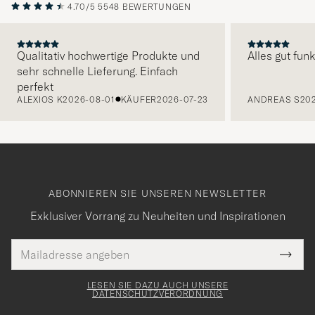
4.70/5
5548 BEWERTUNGEN
Qualitativ hochwertige Produkte und
Alles gut funk
sehr schnelle Lieferung. Einfach
VORHERIGE
perfekt
ALEXIOS K
2026-08-01
KÄUFER
2026-07-23
ANDREAS S
20
ABONNIEREN SIE UNSEREN NEWSLETTER
Exklusiver Vorrang zu Neuheiten und Inspirationen
E-
Tack
lichtfeld
Mail
Submi
Adresse
för
Newsl
Form
LESEN SIE DAZU AUCH UNSERE
att
DATENSCHUTZVERORDNUNG
du