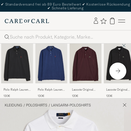
✔
Standardversand frei ab 89 Euro Bestellwert
✔
Kostenlose Rücksendung
✔
Schnelle Lieferung
Suche
Polo Ralph Lauren
Polo Ralph Lauren
Lacoste Original
Lacoste Original
Custom Slim Fit
Custom Slim Fit
Long Sleeve Polo
Long Sleeve Polo
130€
130€
120€
120€
Long Sleeve Polo
Long Sleeve Polo
Piké Black
Piké Oxalis
Polo Black
Newport Navy
KLEIDUNG
/
POLOSHIRTS
/
LANGARM-POLOSHIRTS