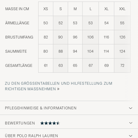
MASSE IN CM
XS
S
M
L
XL
XXL
ÄRMELLÄNGE
50
52
53
53
54
55
BRUSTUMFANG
82
90
96
106
116
126
SAUMWEITE
80
88
94
104
114
124
GESAMTLÄNGE
61
63
65
67
69
72
ZU DEN GRÖSSENTABELLEN UND HILFESTELLUNG ZUM R
»
ICHTIGEN MASSNEHMEN
PFLEGEHINWEISE & INFORMATIONEN
BEWERTUNGEN
ÜBER POLO RALPH LAUREN