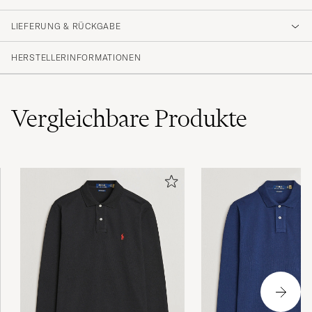
Min längd 174 cm,vikt 67 kg. Storlek M Fin
kvalitet,perfekt passform. Snabb leverans.
LIEFERUNG & RÜCKGABE
MICHAEL P
GEKAUFT AM AUF CAREOFCARL.SE
HERSTELLERINFORMATIONEN
Skönt material och riktigt snygg passform. Dyr
Vergleichbare
Produkte
men definitivt värt det
ERIK A
GEKAUFT AM AUF CAREOFCARL.SE
Finare än vad jag hade tänkt mig. Hade en
svart tidigare men den är inte lika stilig.
PETTER B
GEKAUFT AM AUF CAREOFCARL.SE
Fin men verkar lite ömtålig i sömmarna.