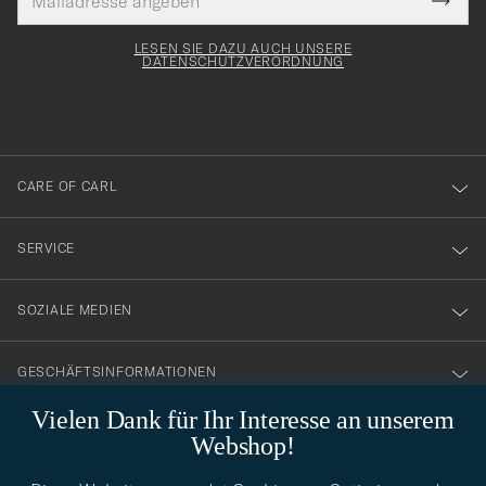
Tack
lichtfeld
Mail
Submi
Adresse
för
Newsl
Form
LESEN SIE DAZU AUCH UNSERE
att
DATENSCHUTZVERORDNUNG
du
anmälde
dig
till
CARE OF CARL
vårt
nyhetsbrev!
SERVICE
SOZIALE MEDIEN
GESCHÄFTSINFORMATIONEN
Vielen Dank für Ihr Interesse an unserem
Webshop!
STILBERATUNG