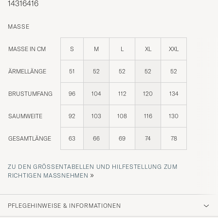
14316416
MASSE
MASSE IN CM
S
M
L
XL
XXL
ÄRMELLÄNGE
51
52
52
52
52
BRUSTUMFANG
96
104
112
120
134
SAUMWEITE
92
103
108
116
130
GESAMTLÄNGE
63
66
69
74
78
ZU DEN GRÖSSENTABELLEN UND HILFESTELLUNG ZUM R
»
ICHTIGEN MASSNEHMEN
PFLEGEHINWEISE & INFORMATIONEN