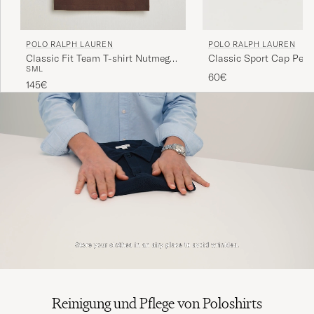
POLO RALPH LAUREN
POLO RALPH LAUREN
Riktig bra i storlek och kvalitet
Classic Fit Team T-shirt Nutmeg
Classic Sport Cap Perf
S
M
L
Brown
60€
ANTON J
GEKAUFT AM AUF CAREOFCARL.SE
145€
Reinigung und Pflege von Poloshirts