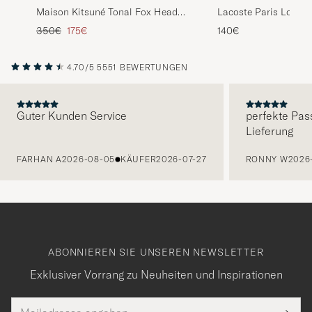
Lacoste Paris Long S
Maison Kitsuné Tonal Fox Head
Piké Navy Blue
Rib Knitted Polo Sandshell
Regulärer Preis
Reduzierter Preis
140€
350€
175€
4.70/5
5551 BEWERTUNGEN
Guter Kunden Service
perfekte Pas
Lieferung
VORHERIGE
FARHAN A
2026-08-05
KÄUFER
2026-07-27
RONNY W
2026
ABONNIEREN SIE UNSEREN NEWSLETTER
Exklusiver Vorrang zu Neuheiten und Inspirationen
E-