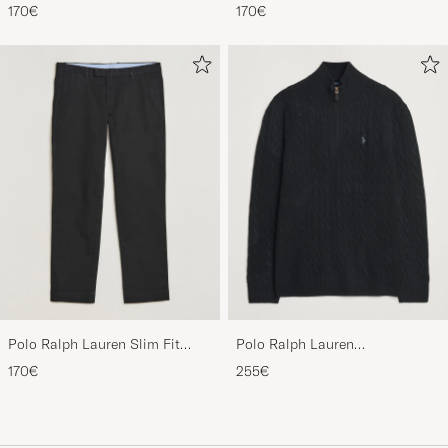
Stretch Chinos Aviator Navy
Stretch Chinos Beige
170€
170€
Polo Ralph Lauren Slim Fit
Polo Ralph Lauren
Stretch Chinos Black
Wool/Cashmere Cable Half Zip
170€
255€
Polo Black