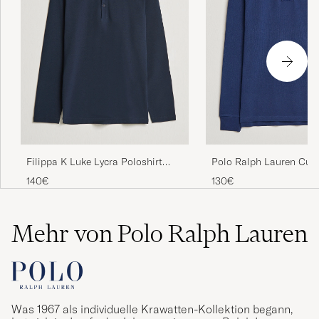
Fint farge blå, finere en på bilde.
BRITA T
GEKAUFT AM AUF CAREOFCARL.NO
Aningen kort
TOBIAS L
GEKAUFT AM AUF CAREOFCARL.SE
Filippa K Luke Lycra Poloshirt
Polo Ralph Lauren Cus
Lett å bestille, meget rask levering!
Navy
Fit Long Sleeve Polo N
140€
130€
WENCHE F
GEKAUFT AM AUF CAREOFCARL.NO
Mehr von Polo Ralph Lauren
Detta är en favorit hos min son
JILL S
GEKAUFT AM AUF CAREOFCARL.SE
Was 1967 als individuelle Krawatten-Kollektion begann,