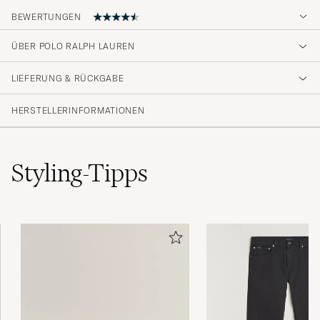
BEWERTUNGEN
4.6
ÜBER POLO RALPH LAUREN
LIEFERUNG & RÜCKGABE
(41 Bewertung)
(33)
HERSTELLERINFORMATIONEN
(5)
(0)
(2)
(1)
Styling-Tipps
Nice product. Happy to shop with Care of
Carl. Fast delivery, well packed and such a
good service.
REMCO D
GEKAUFT AM AUF CAREOFCARL.COM