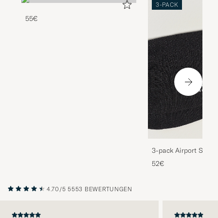
3-PACK
55€
3-pack Airport Socks
Melange
52€
4.70/5
5553 BEWERTUNGEN