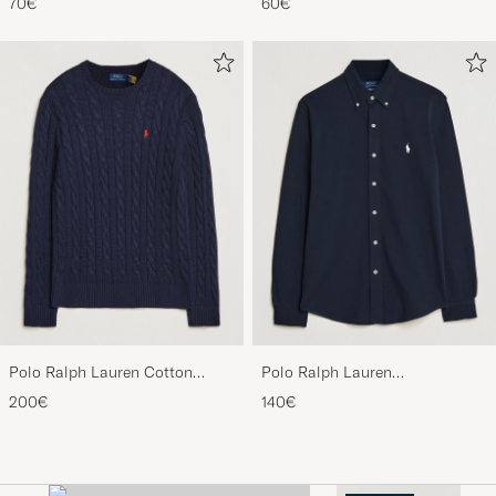
70€
60€
White/Black/Andover Heather
Polo Ralph Lauren Cotton
Polo Ralph Lauren
Cable Pullover Hunter Navy
Featherweight Mesh Shirt
200€
140€
Aviator Navy