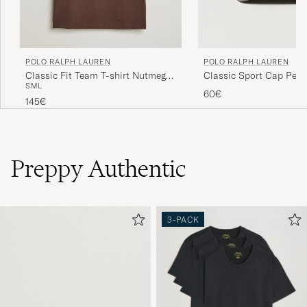
POLO RALPH LAUREN
POLO RALPH LAUREN
Classic Fit Team T-shirt Nutmeg
Classic Sport Cap Perf
S
M
L
Brown
60€
145€
Preppy Authentic
3-PACK