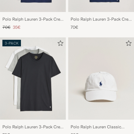
Polo Ralph Lauren 3-Pack Crew
Polo Ralph Lauren 3-Pack Crew
Neck T-Shirt Navy
Neck T-Shirt Navy/Light
Regulärer Preis
Reduzierter Preis
70€
35€
70€
Navy/Elite Blue
3-PACK
Polo Ralph Lauren 3-Pack Crew
Polo Ralph Lauren Classic
Neck T-Shirt
Sports Cap White