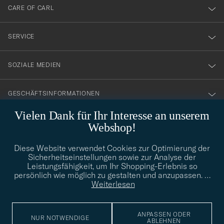
till
CARE OF CARL
vårt
nyhetsbrev!
SERVICE
SOZIALE MEDIEN
GESCHÄFTSINFORMATIONEN
Vielen Dank für Ihr Interesse an unserem
Webshop!
STILBERATUNG
Diese Website verwendet Cookies zur Optimierung der
Benötigen Sie Hilfe bei der Suche nach Ihrem persönlichen Stil?
Sicherheitseinstellungen sowie zur Analyse der
Wenden Sie sich an uns, wir helfen Ihnen gerne weiter!
Leistungsfähigkeit, um Ihr Shopping-Erlebnis so
persönlich wie möglich zu gestalten und anzupassen.
…
info@careofcarl.de
STILBERATUNG
Weiterlesen
ANPASSEN ODER
NUR NOTWENDIGE
ABLEHNEN