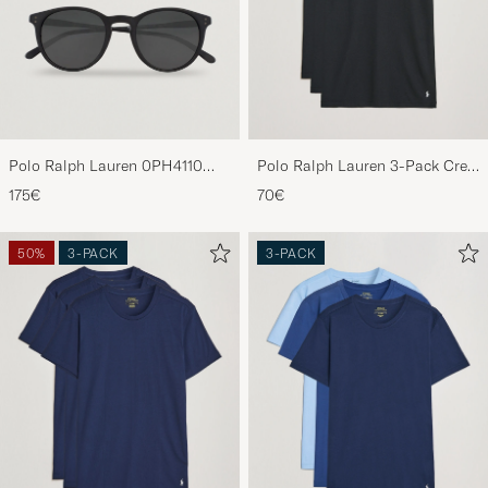
Polo Ralph Lauren 0PH4110
Polo Ralph Lauren 3-Pack Crew
Round Sunglasses Matte Black
Neck T-Shirt Black
175€
70€
50%
3-PACK
3-PACK