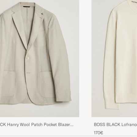
K Hanry Wool Patch Pocket Blazer
BOSS BLACK Lofranco
e
Sweater Open White
170€