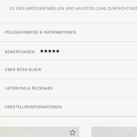
ZU DEN GRÖSSENTABELLEN UND HILFESTELLUNG ZUM RICHTIGEN
PFLEGEHINWEISE & INFORMATIONEN
BEWERTUNGEN
ÜBER BOSS BLACK
Veldig bra, som forventer
DAG I
GEKAUFT AM AUF CAREOFCARL.NO
LIEFERUNG & RÜCKGABE
HERSTELLERINFORMATIONEN
Dere er alltid til å stole på med fantastisk kundeservice.
tide til tross for litt sen bestilling av siste ordre. Tusen 
SIRI S
GEKAUFT AM AUF CAREOFCARL.NO