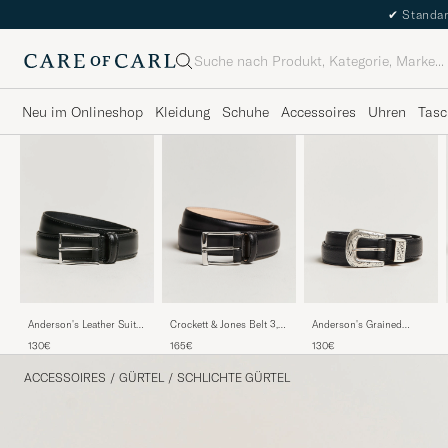
✔
Standar
Suche
Neu im Onlineshop
Kleidung
Schuhe
Accessoires
Uhren
Tasc
Anderson's Leather Suit
Crockett & Jones Belt 3,2
Anderson's Grained
Belt 3 cm Black
cm Black Calf
Western Leather Belt 2,5
130€
165€
130€
cm Black
ACCESSOIRES
/
GÜRTEL
/
SCHLICHTE GÜRTEL