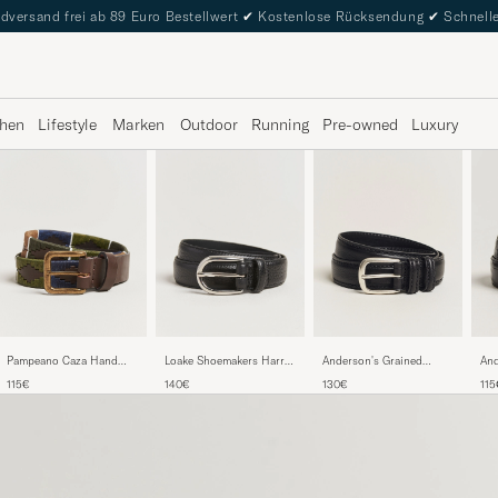
dversand frei ab 89 Euro Bestellwert
✔
Kostenlose Rücksendung
✔
Schnelle
hen
Lifestyle
Marken
Outdoor
Running
Pre-owned
Luxury
Pampeano Caza Hand
Loake Shoemakers Harry
Anderson's Grained
And
Stitched Classic Leather
Grained Leather Belt
Leather Belt 3 cm Black
Wes
115€
140€
130€
115
Belt 3,5cm Green/Blue
Black
Bla