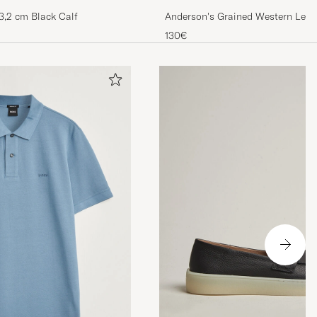
 3,2 cm Black Calf
Anderson's Grained Western Leath
Black
130€