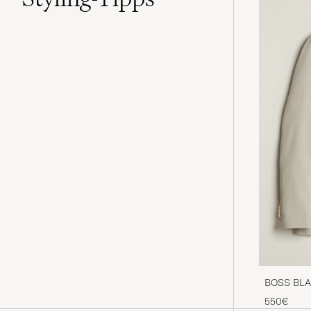
BOSS BLAC
Light Beig
550€