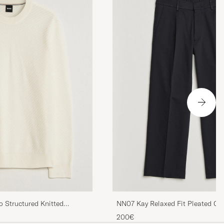
 Structured Knitted
NN07 Kay Relaxed Fit Pleated Co
Navy Blue
200€