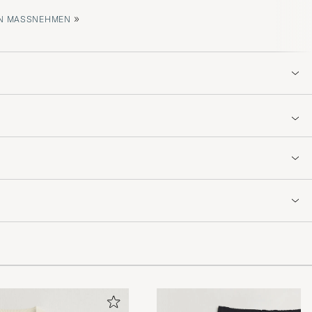
»
 MASSNEHMEN
 Alt levert i
takk.