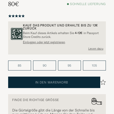
80€
SCHNELLE LIEFERUNG
KAUF DAS PRODUKT UND ERHALTE BIS ZU
12€
ZURÜCK
Beim Kauf dieses Artikels erhalten Sie
4-12€
in Passport
Weitere Alternativen?
Store Credits zurück.
Einloggen oder jetzt registrieren
Lesen dazu
VERGLEICHBARE MODELLE ANSEHEN
85
90
95
105
IN DEN WARENKORB
FINDE DIE RICHTIGE GRÖSSE
Die Gürtelgröße gibt die Länge von der Schnalle bis