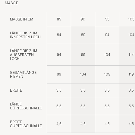
MASSE
MASSE IN CM
85
90
95
105
LÄNGE BIS ZUM
84
89
94
104
INNERSTEN LOCH
LÄNGE BIS ZUM
ÄUSSERSTEN L
94
99
104
114
OCH
GESAMTLÄNGE,
99
104
109
119
RIEMEN
BREITE
3,5
3,5
3,5
3,5
LÄNGE
5,5
5,5
5,5
5,5
GÜRTELSCHNALLE
BREITE
4,5
4,5
4,5
4,5
GÜRTELSCHNALLE