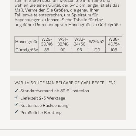
zum mittleren Loch an. Messen Sie Ihre Taille und
wählen Sie einen Gürtel, der 5–10 cm länger ist als das
Maß. Vermeiden Sie Größen, die genau Ihrer
Taillenweite entsprechen, um Spielraum für
Anpassungen zu lassen. Siehe Tabelle für eine
ungefähre Umrechnung von Hosengröße zu Gürtelgröße.
W29-
W31-
W33-
W38-
Hosengröße
W36/52
30/46
32/48
34/50
40/54
Gürtelgröße
85
90
95
100
105
WARUM SOLLTE MAN BEI CARE OF CARL BESTELLEN?
Standardversand ab 89 € kostenlos
Lieferzeit 2-5 Werktage
Kostenlose Rücksendung
Persönliche Beratung