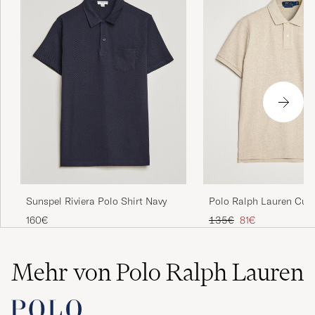
Sunspel Riviera Polo Shirt Navy
Polo Ralph Lauren Cus
Fit Polo Expedition Du
Regulärer Preis
Reduzierter Preis
160€
135€
81€
Mehr von Polo Ralph Lauren