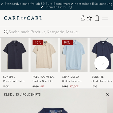
✔
Standardversand frei ab 89 Euro Bestellwert
✔
Kostenlose Rücksendung
✔
Schnelle Lieferung
Suche
40%
50%
SUNSPEL
POLO RALPH LAU
SUNSPEL
GRAN SASSO
REN
Riviera Polo Shirt
Custom Slim Fit
Short Sleeve Piqu
Cotton Textured
Navy
Polo Expedition
Polo Navy
Knitted Polo Light
Regulärer Preis
Reduzierter Preis
Regulärer Preis
Reduzierter Preis
160€
135€
81€
150€
245€
122,50€
Dune Heather
Blue
KLEIDUNG
/
POLOSHIRTS