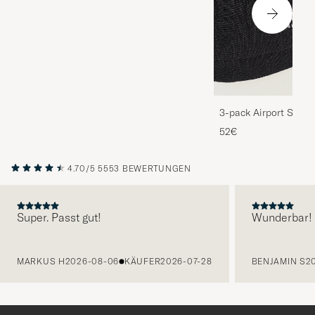
3-pack Airport Socks
Melange
52€
4.70/5
5553 BEWERTUNGEN
Super. Passt gut!
Wunderbar!
VORHERIGE
MARKUS H
2026-08-06
KÄUFER
2026-07-28
BENJAMIN S
2