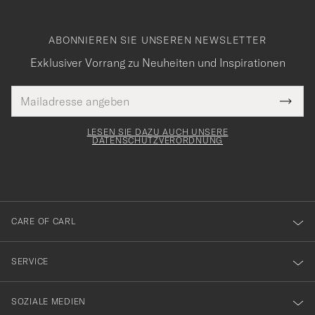
ABONNIEREN SIE UNSEREN NEWSLETTER
Exklusiver Vorrang zu Neuheiten und Inspirationen
E-
Tack
lichtfeld
Mail
Submi
Adresse
för
Newsl
Form
LESEN SIE DAZU AUCH UNSERE
att
DATENSCHUTZVERORDNUNG
du
anmälde
dig
till
CARE OF CARL
vårt
nyhetsbrev!
SERVICE
SOZIALE MEDIEN