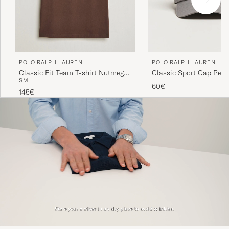
POLO RALPH LAUREN
POLO RALPH LAUREN
Classic Fit Team T-shirt Nutmeg
Classic Sport Cap Perf
S
M
L
Brown
60€
145€