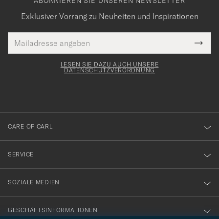
ABONNIEREN SIE UNSEREN NEWSLETTER
Exklusiver Vorrang zu Neuheiten und Inspirationen
E-
Tack
lichtfeld
Mail
Submi
Adresse
för
Newsl
Form
LESEN SIE DAZU AUCH UNSERE
att
DATENSCHUTZVERORDNUNG
du
anmälde
dig
till
CARE OF CARL
vårt
nyhetsbrev!
SERVICE
SOZIALE MEDIEN
GESCHÄFTSINFORMATIONEN