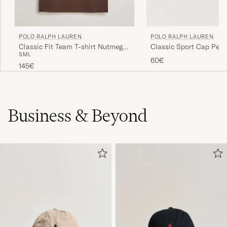
VICO T
GEKAUFT AM AUF CAREOFCARL.DE
POLO RALPH LAUREN
POLO RALPH LAUREN
Classic Fit Team T-shirt Nutmeg
Classic Sport Cap Perf
Rask og riktig levering. Meget god kvalitet på
S
M
L
Brown
60€
varen.
145€
ANN H
GEKAUFT AM AUF CAREOFCARL.NO
Business & Beyond