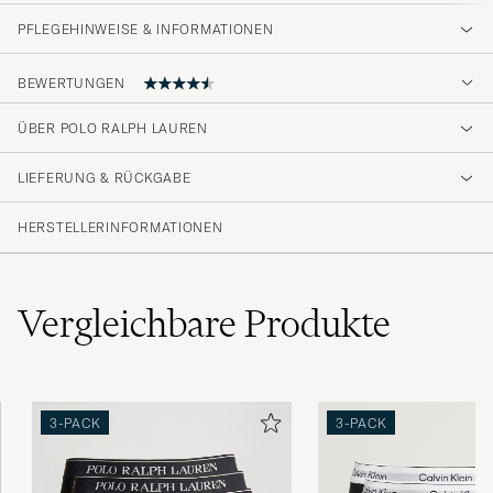
PFLEGEHINWEISE & INFORMATIONEN
BEWERTUNGEN
4.2
ÜBER POLO RALPH LAUREN
LIEFERUNG & RÜCKGABE
(54 Bewertung)
(34)
HERSTELLERINFORMATIONEN
(9)
(4)
(1)
(6)
Vergleichbare
Produkte
super bequem
3-PACK
3-PACK
MUSA A
GEKAUFT AM AUF CAREOFCARL.DE