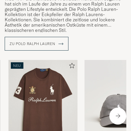
hat sich im Laufe der Jahre zu einem von Ralph Lauren
geprägten Lifestyle entwickelt. Die Polo Ralph Lauren-
Alles Bestens!
Kollektion ist der Eckpfeiler der Ralph Laurens-
Kollektionen. Sie kombiniert die zeitlose und lockere
DAVID H
GEKAUFT AM AUF CAREOFCARL.DE
Ästhetik der amerikanischen Ostküste mit einem
klassischeren englischen Stil.
ZU POLO RALPH LAUREN
Pahaat boxerit, mitä olen käyttänyt.
KAI L
GEKAUFT AM AUF CAREOFCARL.FI
NEU
Leider sehr schlechte Qualität, bereits nach
einmaligem Tragen Löcher in 2 von 3 der
Trunks
BENEDIKT P
GEKAUFT AM AUF CAREOFCARL.DE
Gibt keine Besseren!