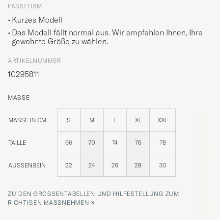
PASSFORM
Kurzes Modell
Das Modell fällt normal aus. Wir empfehlen Ihnen, Ihre
gewohnte Größe zu wählen.
ARTIKELNUMMER
10295811
MASSE
MASSE IN CM
S
M
L
XL
XXL
TAILLE
66
70
74
76
78
AUSSENBEIN
22
24
26
28
30
ZU DEN GRÖSSENTABELLEN UND HILFESTELLUNG ZUM R
»
ICHTIGEN MASSNEHMEN