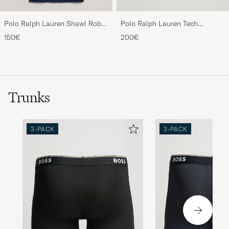
Polo Ralph Lauren Shawl Robe
Polo Ralph Lauren Tech
Navy
Performance Full Zip Light
150€
200€
Sport Heather
Trunks
3-PACK
3-PACK