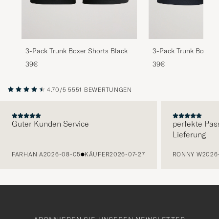
3-Pack Trunk Boxer Shorts Black
3-Pack Trunk Boxer 
Blue
39€
39€
4.70/5
5551 BEWERTUNGEN
Guter Kunden Service
perfekte Pas
Lieferung
VORHERIGE
FARHAN A
2026-08-05
KÄUFER
2026-07-27
RONNY W
2026