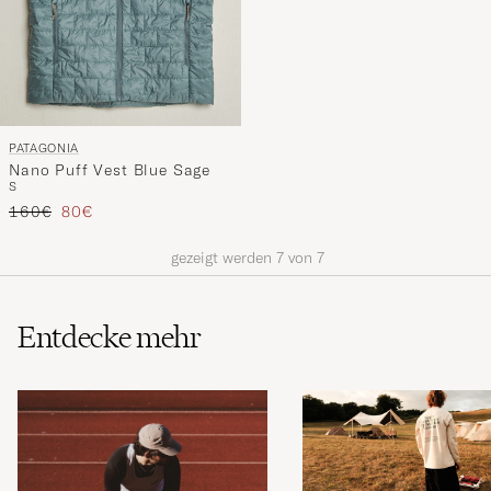
PATAGONIA
Nano Puff Vest Blue Sage
S
Regulärer Preis
Reduzierter Preis
160€
80€
gezeigt werden
7
von
7
Entdecke mehr