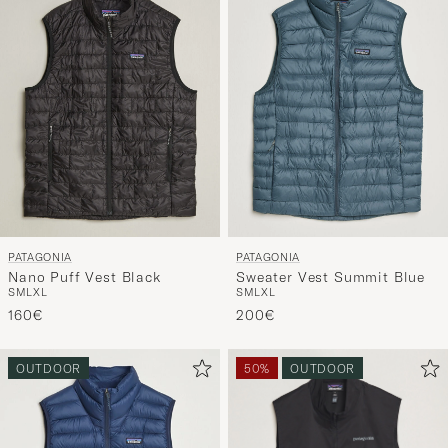
Stil
entspricht
PATAGONIA
PATAGONIA
Nano Puff Vest Black
Sweater Vest Summit Blue
S
M
L
XL
S
M
L
XL
160€
200€
OUTDOOR
50%
OUTDOOR