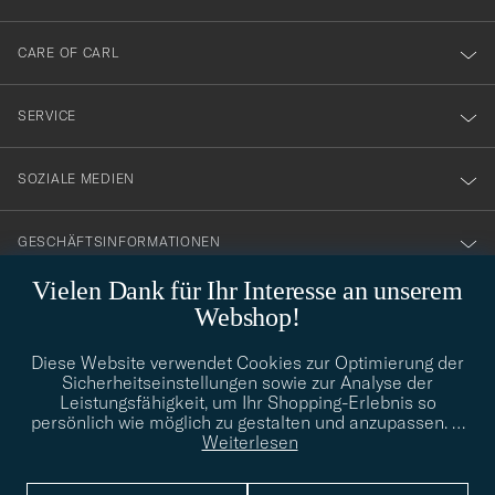
dig
till
CARE OF CARL
vårt
nyhetsbrev!
SERVICE
SOZIALE MEDIEN
GESCHÄFTSINFORMATIONEN
Vielen Dank für Ihr Interesse an unserem
Webshop!
STILBERATUNG
Diese Website verwendet Cookies zur Optimierung der
Benötigen Sie Hilfe bei der Suche nach Ihrem persönlichen Stil?
Sicherheitseinstellungen sowie zur Analyse der
Wenden Sie sich an uns, wir helfen Ihnen gerne weiter!
Leistungsfähigkeit, um Ihr Shopping-Erlebnis so
persönlich wie möglich zu gestalten und anzupassen.
…
info@careofcarl.de
STILBERATUNG
Weiterlesen