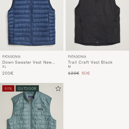
PATAGONIA
PATAGONIA
Trail Craft Vest Black
Down Sweater Vest New
M
XL
Navy
Regulärer Preis
Reduzierter Preis
120€
60€
200€
50%
OUTDOOR