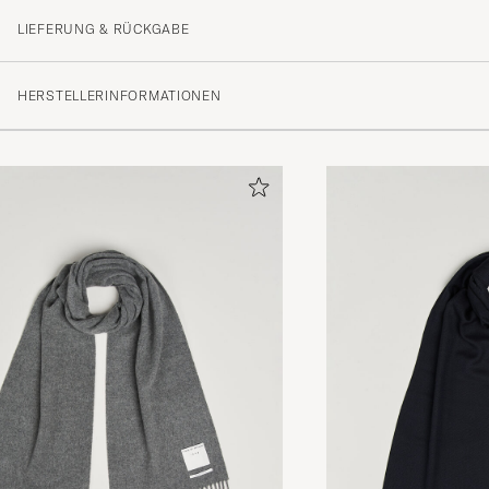
MARLIES S
GEKAUFT AM AUF CAREOFCARL.DE
LIEFERUNG & RÜCKGABE
HERSTELLERINFORMATIONEN
Top Quality - timeless chic - colorful statement
FABIAN F
GEKAUFT AM AUF CAREOFCARL.DE
Deilig og mykt skjerf!
LISE E
GEKAUFT AM AUF CAREOFCARL.NO