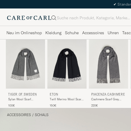
✔
Standar
Suche
Neu im Onlineshop
Kleidung
Schuhe
Accessoires
Uhren
Tasc
PIACENZA CASHMERE
TIGER OF SWEDEN
ETON
Cashmere Scarf Grey
Sylan Wool Scarf
Twill Merino Wool Scarf
Melange
Charcoal
Navy Blue
220€
100€
150€
ACCESSOIRES
/
SCHALS