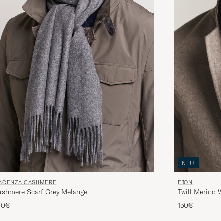
NEU
IACENZA CASHMERE
ETON
ashmere Scarf Grey Melange
Twill Merino 
20€
150€