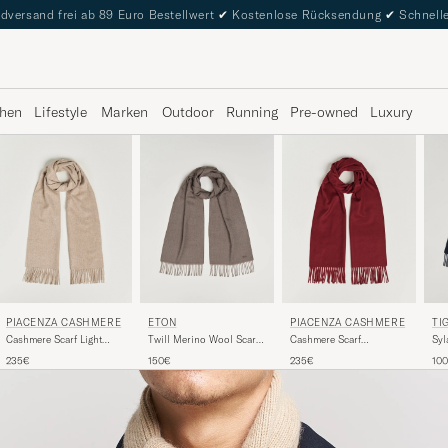
dversand frei ab 89 Euro Bestellwert
✔
Kostenlose Rücksendung
✔
Schnelle
hen
Lifestyle
Marken
Outdoor
Running
Pre-owned
Luxury
PIACENZA CASHMERE
PIACENZA CASHMERE
ETON
TI
Cashmere Scarf Light
Cashmere Scarf
Twill Merino Wool Scarf
Syl
Beige
Burgundy
Brown
Ink
235€
235€
150€
10