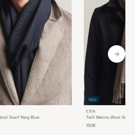
NEU
ETON
Wool Scarf Navy Blue
Twill Merino Wool Scarf
150€