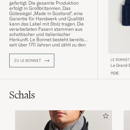
gefertigt. Die gesamte Produktion
erfolgt in Großbritannien. Das
Gütesiegel „Made in Scotland“, eine
Garantie für Handwerk und Qualität
kann das Label mit Stolz tragen. Die
verarbeiteten Fasern stammen aus
schottischer und italienischer
Herkunft. Le Bonnet besteht bereits
seit über 170 Jahren und zählt zu den
ältesten Betrieben des Inselreiches.
LE BONNET
Entdecken Sie Mützen, die nach
ZU LE BONNET
Le Grand 
traditionellen Herstellungsmethoden,
überliefert von Generation zu
110€
Generation, gefertigt wurden.
Schals