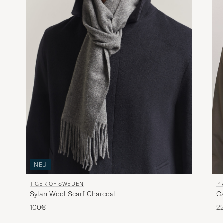
NEU
P
TIGER OF SWEDEN
C
Sylan Wool Scarf Charcoal
2
100€