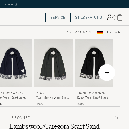
 Lieferung
SERVICE
STILBERATUNG
CARL MAGAZINE
Deutsch
POLO 
GER OF SWEDEN
ETON
TIGER OF SWEDEN
Classic 
an Wool Scarf Light
Twill Merino Wool Scarf
Sylan Wool Scarf Black
Dark Green
145€
0€
150€
100€
LE BONNET
Lambswool/Caregora Scarf Sand