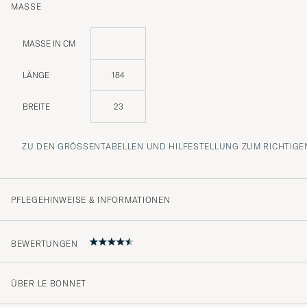
MASSE
MASSE IN CM
LÄNGE
184
BREITE
23
ZU DEN GRÖSSENTABELLEN UND HILFESTELLUNG ZUM RICHTIGEN
PFLEGEHINWEISE & INFORMATIONEN
BEWERTUNGEN
ÜBER LE BONNET
Farbe anders als dargestellt, daher zurück... schade