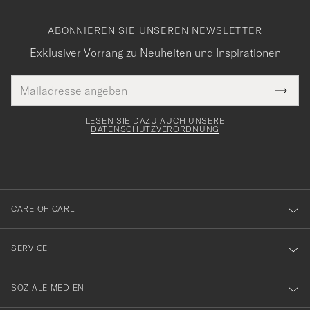
ABONNIEREN SIE UNSEREN NEWSLETTER
Exklusiver Vorrang zu Neuheiten und Inspirationen
E-
Tack
lichtfeld
Mail
Submi
Adresse
för
Newsl
Form
LESEN SIE DAZU AUCH UNSERE
att
DATENSCHUTZVERORDNUNG
du
anmälde
dig
till
CARE OF CARL
vårt
nyhetsbrev!
SERVICE
SOZIALE MEDIEN