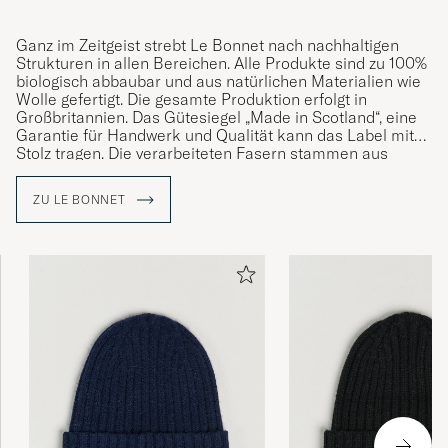
Ganz im Zeitgeist strebt Le Bonnet nach nachhaltigen
Strukturen in allen Bereichen. Alle Produkte sind zu 100%
biologisch abbaubar und aus natürlichen Materialien wie
Wolle gefertigt. Die gesamte Produktion erfolgt in
Großbritannien. Das Gütesiegel „Made in Scotland“, eine
Garantie für Handwerk und Qualität kann das Label mit
Stolz tragen. Die verarbeiteten Fasern stammen aus
schottischer und italienischer Herkunft. Le Bonnet
besteht bereits seit über 170 Jahren und zählt zu den
ZU LE BONNET
ältesten Betrieben des Inselreiches.
Entdecken Sie Mützen, die nach traditionellen
Herstellungsmethoden, überliefert von Generation zu
Generation, gefertigt wurden.