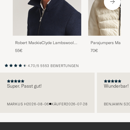
Robert MackieClyde Lambswool
Parajumpers Matio R
BeanieNavy
Taggia Olive
55€
70€
4.70/5
5553 BEWERTUNGEN
Super. Passt gut!
Wunderbar!
VORHERIGE
MARKUS H
2026-08-06
KÄUFER
2026-07-28
BENJAMIN S
2