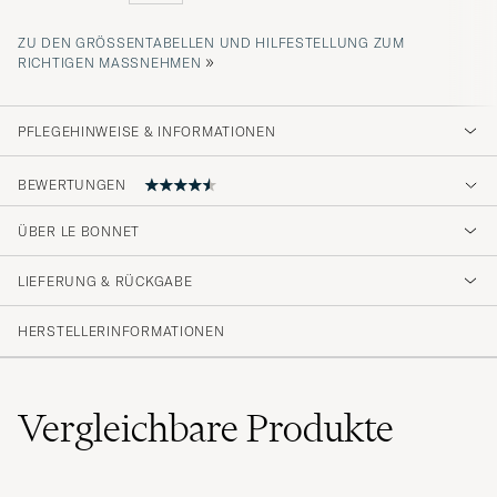
ZU DEN GRÖSSENTABELLEN UND HILFESTELLUNG ZUM R
»
ICHTIGEN MASSNEHMEN
PFLEGEHINWEISE & INFORMATIONEN
BEWERTUNGEN
ÜBER LE BONNET
Super Quality-must have winter essential
LIEFERUNG & RÜCKGABE
FABIAN F
GEKAUFT AM AUF CAREOFCARL.DE
HERSTELLERINFORMATIONEN
Er veldig fornøyd m 2.stk.luer, venter på en ny
bestilling
Vergleichbare
Produkte
TONE H
GEKAUFT AM AUF CAREOFCARL.NO