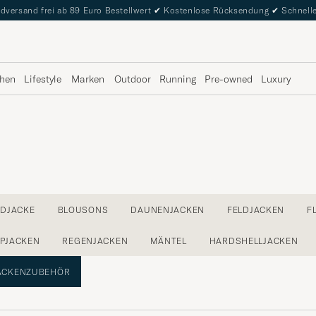
dversand frei ab 89 Euro Bestellwert
✔
Kostenlose Rücksendung
✔
Schnelle
hen
Lifestyle
Marken
Outdoor
Running
Pre-owned
Luxury
DJACKE
BLOUSONS
DAUNENJACKEN
FELDJACKEN
F
PPJACKEN
REGENJACKEN
MÄNTEL
HARDSHELLJACKEN
ACKENZUBEHÖR