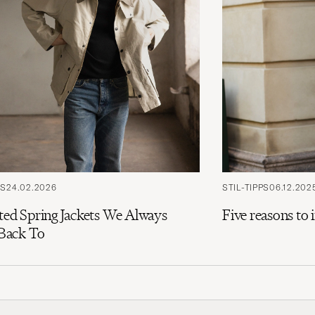
PS
24.02.2026
STIL-TIPPS
06.12.202
cted Spring Jackets We Always
Five reasons to 
Back To