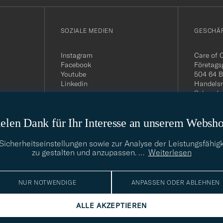
SOZIALE MEDIEN
GESCHÄ
Instagram
Care of 
Facebook
Företags
Youtube
504 64 B
Linkedin
Handelsr
Schwede
MwSt-Nu
399.819
elen Dank für Ihr Interesse an unserem Websh
USt-IdNr
Telefon:
E-Mail-A
cherheitseinstellungen sowie zur Analyse der Leistungsfähigk
info@car
zu gestalten und anzupassen.
…
Weiterlesen
NUR NOTWENDIGE
ANPASSEN ODER ABLEHNEN
ALLE AKZEPTIEREN