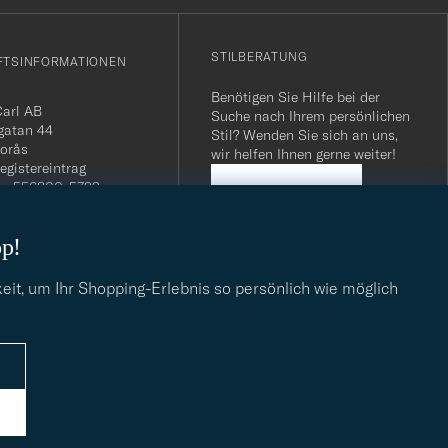
STILBERATUNG
FTSINFORMATIONEN
Benötigen Sie Hilfe bei der
Carl AB
Suche nach Ihrem persönlichen
gatan 44
Stil? Wenden Sie sich an uns,
orås
wir helfen Ihnen gerne weiter!
egistereintrag
n: 556800-5739
STILBERATUNG
mmer Schweiz: CHE-
.275 MWST
op!
.: SE556800573901
040 / 22 63 88 96
dresse:
eit, um Ihr Shopping-Erlebnis so persönlich wie möglich
eofcarl.de