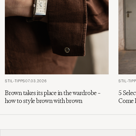
STIL-TIPPS
07.03.2026
STIL-TIP
Brown takes its place in the wardrobe –
5 Sele
how to style brown with brown
Come 