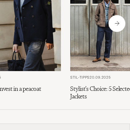
Auswahl,
die
nun
Ihrem
Stil
entspricht
5
STIL-TIPPS
20.09.2025
invest in a peacoat
Stylist’s Choice: 5 Selec
Jackets