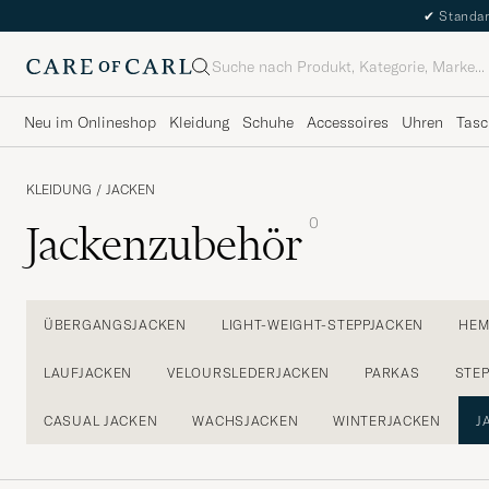
✔
Standar
Suche
Neu im Onlineshop
Kleidung
Schuhe
Accessoires
Uhren
Tasc
KLEIDUNG
/
JACKEN
0
Jackenzubehör
ÜBERGANGSJACKEN
LIGHT-WEIGHT-STEPPJACKEN
HEM
LAUFJACKEN
VELOURSLEDERJACKEN
PARKAS
STE
CASUAL JACKEN
WACHSJACKEN
WINTERJACKEN
J