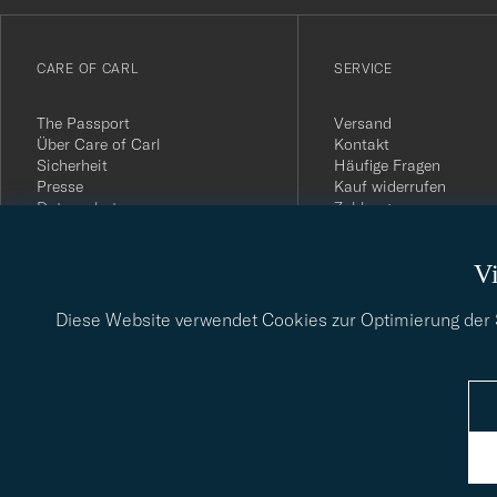
till
vårt
CARE OF CARL
SERVICE
nyhetsbrev!
The Passport
Versand
Über Care of Carl
Kontakt
Sicherheit
Häufige Fragen
Presse
Kauf widerrufen
Datenschutz
Zahlung
Impressum
Kundenbewertungen
AGB
Geschenkkarten
Vi
Widerrufsrecht
Nachhaltigkeitsbericht
Diese Website verwendet Cookies zur Optimierung der Si
© Care of Carl 2026