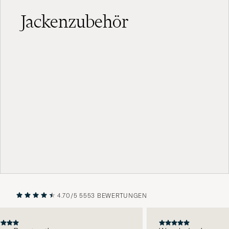
Jackenzubehör
4.70/5
5553 BEWERTUNGEN
VORHERIGE
NÄCHST