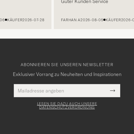
Guter Kunden Service
KÄUFER
2026-07-28
FARHAN A
2026-08-05
KÄUFER
2026-07-
ABONNIEREN SIE UNSEREN NEWSLETTER
Exklusiver Vorrang zu Neuheiten und Inspirationen
E-
Pflichtfeld
Mail
Submit
Adresse
Newslette
Form
LESEN SIE DAZU AUCH UNSERE
DATENSCHUTZVERORDNUNG