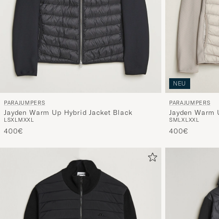
NEU
PARAJUMPERS
PARAJUMPERS
Jayden Warm U
Jayden Warm Up Hybrid Jacket Black
S
M
L
XL
XXL
L
S
XL
M
XXL
400€
400€