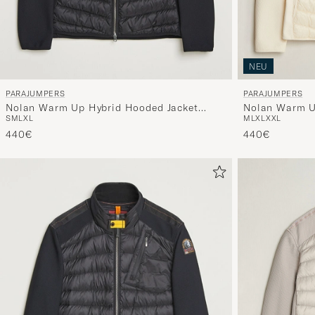
NEU
PARAJUMPERS
PARAJUMPERS
Nolan Warm U
Nolan Warm Up Hybrid Hooded Jacket
M
L
XL
XXL
S
M
L
XL
Warm Ivory
Black
440€
440€