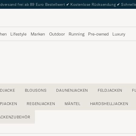
dversand frei ab 89 Euro Bestellwert
✔
Kostenlose Rücksendung
✔
Schnelle
hen
Lifestyle
Marken
Outdoor
Running
Pre-owned
Luxury
DJACKE
BLOUSONS
DAUNENJACKEN
FELDJACKEN
F
PPJACKEN
REGENJACKEN
MÄNTEL
HARDSHELLJACKEN
ACKENZUBEHÖR