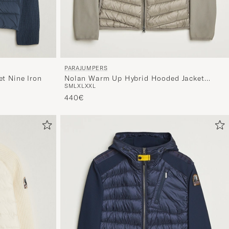
PARAJUMPERS
et Nine Iron
Nolan Warm Up Hybrid Hooded Jacket
S
M
L
XL
XXL
Nowhere
440€