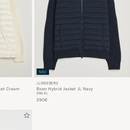
NEU
J.LINDEBERG
ket Cream
Boen Hybrid Jacket JL Navy
S
M
L
XL
290€