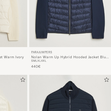
PARAJUMPERS
et Warm Ivory
Nolan Warm Up Hybrid Hooded Jacket Blue
S
M
L
XL
XXL
Navy
440€