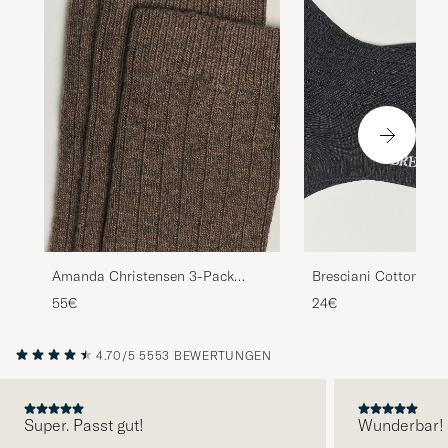
Amanda Christensen 3-Pack
Bresciani Cotton Rib
Supreme Wool/Cashmere Sock
Grey Melange
55€
24€
Brown Melange
4.70/5
5553 BEWERTUNGEN
Super. Passt gut!
Wunderbar!