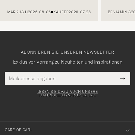
VORHERIGE
MARKUS H
2026-08-06
KÄUFER
2026-07-28
BENJAMIN S
2
ABONNIEREN SIE UNSEREN NEWSLETTER
Exklusiver Vorrang zu Neuheiten und Inspirationen
E-
Tack
lichtfeld
Mail
Submi
Adresse
för
Newsl
Form
LESEN SIE DAZU AUCH UNSERE
att
DATENSCHUTZVERORDNUNG
du
anmälde
dig
till
CARE OF CARL