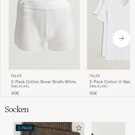
FALKE
FALKE
2-Pack Cotton Boxer Briefs White
2-Pack Cotton V-Neck T
S
M
L
XL
XXL
S
M
L
XL
XXL
White
40€
55€
Socken
3-PACK