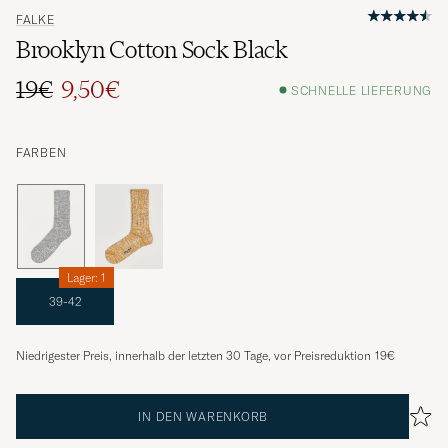
FALKE
Brooklyn Cotton Sock Black
19€
9,50€
SCHNELLE LIEFERUNG
FARBEN
Lager: 1
39-42
Niedrigester Preis, innerhalb der letzten 30 Tage, vor Preisreduktion
19€
IN DEN WARENKORB