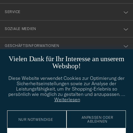
vårt
nyhetsbrev!
SERVICE
SOZIALE MEDIEN
GESCHÄFTSINFORMATIONEN
Vielen Dank für Ihr Interesse an unserem
Webshop!
STILBERATUNG
Diese Website verwendet Cookies zur Optimierung der
Benötigen Sie Hilfe bei der Suche nach Ihrem persönlichen Stil?
Sicherheitseinstellungen sowie zur Analyse der
Wenden Sie sich an uns, wir helfen Ihnen gerne weiter!
Leistungsfähigkeit, um Ihr Shopping-Erlebnis so
persönlich wie möglich zu gestalten und anzupassen.
…
info@careofcarl.de
STILBERATUNG
Weiterlesen
ANPASSEN ODER
NUR NOTWENDIGE
ABLEHNEN
© Care of Carl 2026