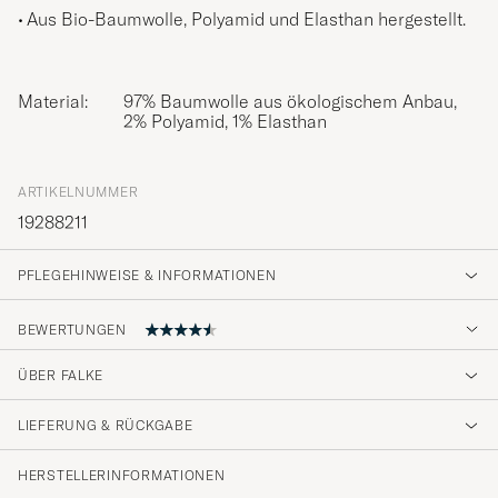
Aus Bio-Baumwolle, Polyamid und Elasthan hergestellt.
Material:
97% Baumwolle aus ökologischem Anbau,
2% Polyamid, 1% Elasthan
ARTIKELNUMMER
19288211
PFLEGEHINWEISE & INFORMATIONEN
BEWERTUNGEN
ÜBER FALKE
sehr gute Qualität…
LIEFERUNG & RÜCKGABE
BASTIAN G
GEKAUFT AM AUF CAREOFCARL.DE
HERSTELLERINFORMATIONEN