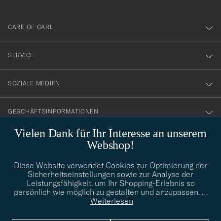
dig
till
CARE OF CARL
vårt
nyhetsbrev!
SERVICE
SOZIALE MEDIEN
GESCHÄFTSINFORMATIONEN
Vielen Dank für Ihr Interesse an unserem
Webshop!
STILBERATUNG
Diese Website verwendet Cookies zur Optimierung der
Benötigen Sie Hilfe bei der Suche nach Ihrem persönlichen Stil?
Sicherheitseinstellungen sowie zur Analyse der
Wenden Sie sich an uns, wir helfen Ihnen gerne weiter!
Leistungsfähigkeit, um Ihr Shopping-Erlebnis so
persönlich wie möglich zu gestalten und anzupassen.
…
info@careofcarl.de
STILBERATUNG
Weiterlesen