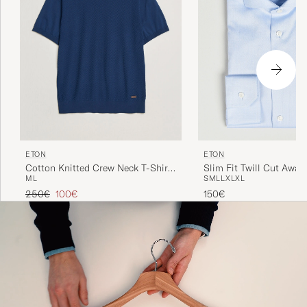
ETON
ETON
Slim Fit Twill Cut Away 
Cotton Knitted Crew Neck T-Shirt
S
M
L
L
XL
XL
M
L
Blue
Navy Blue
Regulärer Preis
Reduzierter Preis
150€
250€
100€