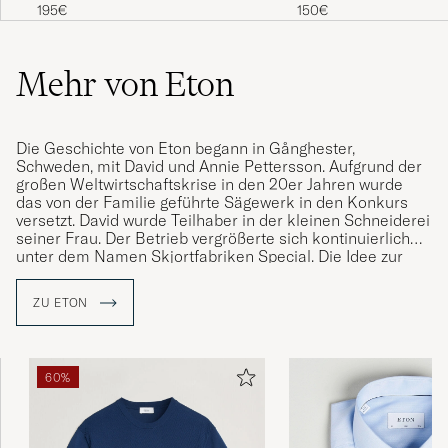
Light Blue
Striped Shirt Mid Blue
150€
195€
Mehr von Eton
Die Geschichte von Eton begann in Gånghester,
Schweden, mit David und Annie Pettersson. Aufgrund der
großen Weltwirtschaftskrise in den 20er Jahren wurde
das von der Familie geführte Sägewerk in den Konkurs
versetzt. David wurde Teilhaber in der kleinen Schneiderei
seiner Frau. Der Betrieb vergrößerte sich kontinuierlich
unter dem Namen Skjortfabriken Special. Die Idee zur
Bezeichnung Eton entstand bei einer Reise durch
England. Das erste "The Eton-Shirt" wurde lanciert und
ZU ETON
erfreute sich schnell großer Beliebtheit. Der Name Eton
war entstanden und manifestierte sich als
Markenbezeichnung.
60%