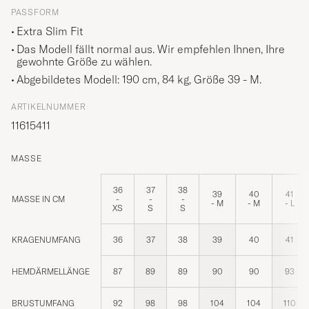
PASSFORM
Extra Slim Fit
Das Modell fällt normal aus. Wir empfehlen Ihnen, Ihre
gewohnte Größe zu wählen.
Abgebildetes Modell: 190 cm, 84 kg, Größe
39 - M
.
ARTIKELNUMMER
11615411
MASSE
36
37
38
39
40
41
MASSE IN CM
-
-
-
- M
- M
- L
XS
S
S
KRAGENUMFANG
36
37
38
39
40
41
HEMDÄRMELLÄNGE
87
89
89
90
90
93
BRUSTUMFANG
92
98
98
104
104
110