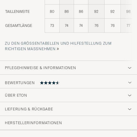
TAILLENWEITE
80
86
86
92
92
98
GESAMTLÄNGE
73
74
74
76
76
77
ZU DEN GRÖSSENTABELLEN UND HILFESTELLUNG ZUM R
»
ICHTIGEN MASSNEHMEN
PFLEGEHINWEISE & INFORMATIONEN
BEWERTUNGEN
ÜBER ETON
Snygg och perfekt storlek
LIEFERUNG & RÜCKGABE
MARIA J
GEKAUFT AM AUF CAREOFCARL.SE
HERSTELLERINFORMATIONEN