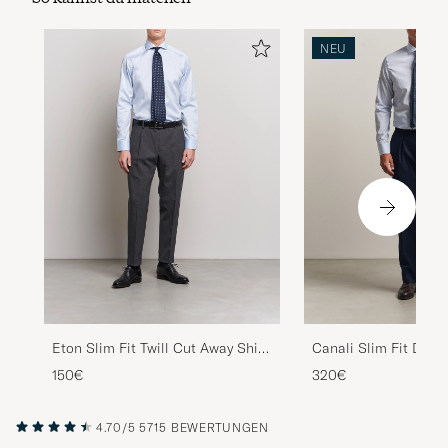
NEU
Eton Slim Fit Twill Cut Away Shirt
Canali Slim Fit Dress
Light Blue
Blue Stripe
150€
320€
4.70/5
5715 BEWERTUNGEN