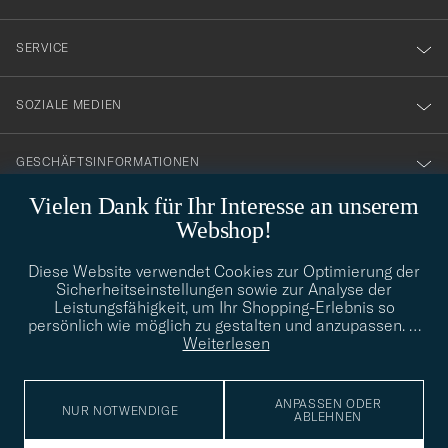
vårt
nyhetsbrev!
SERVICE
SOZIALE MEDIEN
GESCHÄFTSINFORMATIONEN
Vielen Dank für Ihr Interesse an unserem
Webshop!
STILBERATUNG
Diese Website verwendet Cookies zur Optimierung der
Benötigen Sie Hilfe bei der Suche nach Ihrem persönlichen Stil?
Sicherheitseinstellungen sowie zur Analyse der
Wenden Sie sich an uns, wir helfen Ihnen gerne weiter!
Leistungsfähigkeit, um Ihr Shopping-Erlebnis so
persönlich wie möglich zu gestalten und anzupassen.
…
info@careofcarl.de
STILBERATUNG
Weiterlesen
ANPASSEN ODER
NUR NOTWENDIGE
ABLEHNEN
© Care of Carl 2026