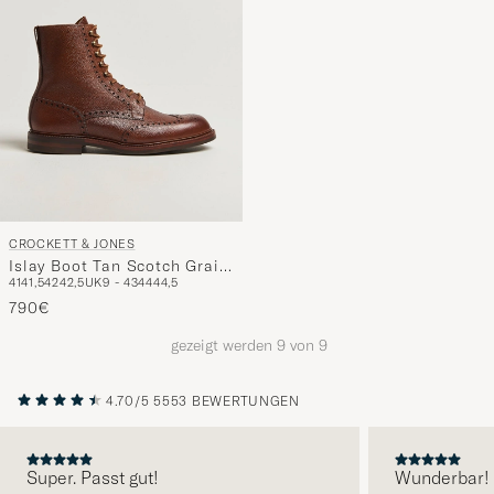
CROCKETT & JONES
Islay Boot Tan Scotch Grain
41
41,5
42
42,5
UK9 - 43
44
44,5
Calf
790€
gezeigt werden
9
von
9
4.70/5
5553 BEWERTUNGEN
Super. Passt gut!
Wunderbar!