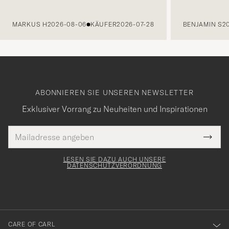
VORHERIGE
MARKUS H
2026-08-06
KÄUFER
2026-07-28
BENJAMIN S
2
ABONNIEREN SIE UNSEREN NEWSLETTER
Exklusiver Vorrang zu Neuheiten und Inspirationen
E-
Tack
lichtfeld
Mail
Submi
Adresse
för
Newsl
Form
LESEN SIE DAZU AUCH UNSERE
att
DATENSCHUTZVERORDNUNG
du
anmälde
dig
till
CARE OF CARL