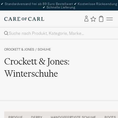
✔
Standardversand frei ab 89 Euro Bestellwert
✔
Kostenlose Rücksendung
✔
Schnelle Lieferung
Suche
CROCKETT & JONES
/
SCHUHE
Crockett & Jones:
Winterschuhe
BROGUE
DERBY
HANDGEFERTIGTE SCHUHE
BOOTS