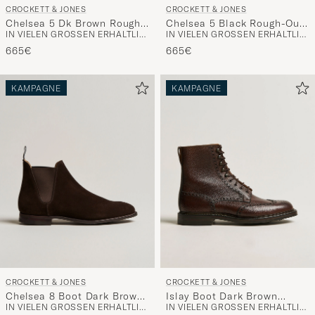
CROCKETT & JONES
CROCKETT & JONES
handverl
Chelsea 5 Dk Brown Rough-
Chelsea 5 Black Rough-Out
Auswahl,
IN VIELEN GRÖSSEN ERHÄLTLICH
IN VIELEN GRÖSSEN ERHÄLTLICH
Out Suede
Suede
die
665€
665€
nun
Ihrem
KAMPAGNE
KAMPAGNE
Stil
entspricht
CROCKETT & JONES
CROCKETT & JONES
Chelsea 8 Boot Dark Brown
Islay Boot Dark Brown
IN VIELEN GRÖSSEN ERHÄLTLICH
IN VIELEN GRÖSSEN ERHÄLTLICH
Suede
Grained Calf