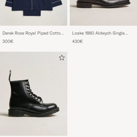
Derek Rose Royal Piped Cotton
Loake 1880 Aldwych Single
Pyjama Set Navy
Oxford Black Calf
300€
430€