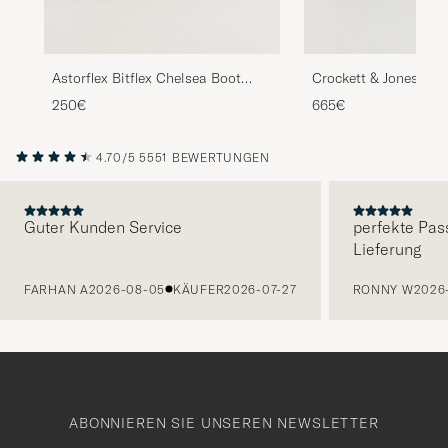
Astorflex Bitflex Chelsea Boot
Crockett & Jones Che
Dark Brown Suede
Brown Rough-Out Su
250€
665€
4.70/5
5551 BEWERTUNGEN
Guter Kunden Service
perfekte Pas
Lieferung
VORHERIGE
FARHAN A
2026-08-05
KÄUFER
2026-07-27
RONNY W
2026
ABONNIEREN SIE UNSEREN NEWSLETTER