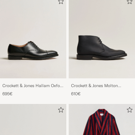
Crockett & Jones Hallam Oxford
Crockett & Jones Molton
Black Calf
Chukka Black Rough-Out Suede
695€
610€