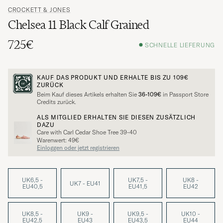
CROCKETT & JONES
Chelsea 11 Black Calf Grained
725€
SCHNELLE LIEFERUNG
KAUF DAS PRODUKT UND ERHALTE BIS ZU
109€
ZURÜCK
Beim Kauf dieses Artikels erhalten Sie
36-109€
in Passport Store
Credits zurück.
ALS MITGLIED ERHALTEN SIE DIESEN ZUSÄTZLICH
DAZU
Care with Carl Cedar Shoe Tree 39-40
Warenwert: 49€
Einloggen oder jetzt registrieren
UK6,5 -
UK7,5 -
UK8 -
UK7 - EU41
EU40,5
EU41,5
EU42
UK8,5 -
UK9 -
UK9,5 -
UK10 -
EU42,5
EU43
EU43,5
EU44