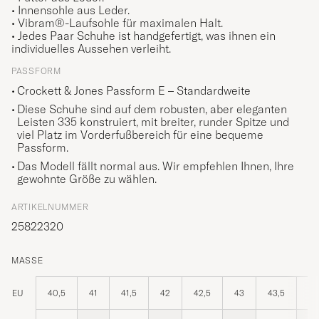
• Innensohle aus Leder.
• Vibram®-Laufsohle für maximalen Halt.
• Jedes Paar Schuhe ist handgefertigt, was ihnen ein
individuelles Aussehen verleiht.
PASSFORM
Crockett & Jones Passform E – Standardweite
Diese Schuhe sind auf dem robusten, aber eleganten
Leisten 335 konstruiert, mit breiter, runder Spitze und
viel Platz im Vorderfußbereich für eine bequeme
Passform.
Das Modell fällt normal aus. Wir empfehlen Ihnen, Ihre
gewohnte Größe zu wählen.
ARTIKELNUMMER
25822320
MASSE
EU
40,5
41
41,5
42
42,5
43
43,5
44