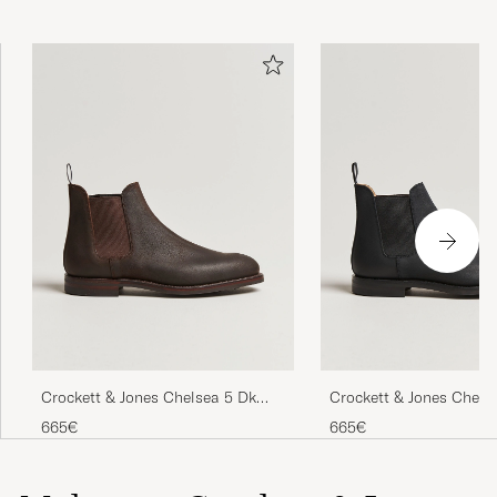
Crockett & Jones Chelsea 5 Dk
Crockett & Jones Chels
Brown Rough-Out Suede
Rough-Out Suede
665€
665€