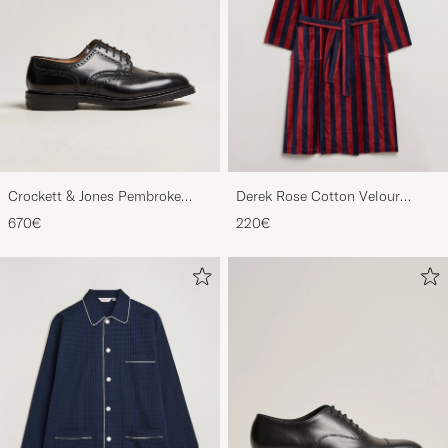
Crockett & Jones Pembroke
Derek Rose Cotton Velour
Derbys Black Calf
Striped Gown Red/Blue
670€
220€