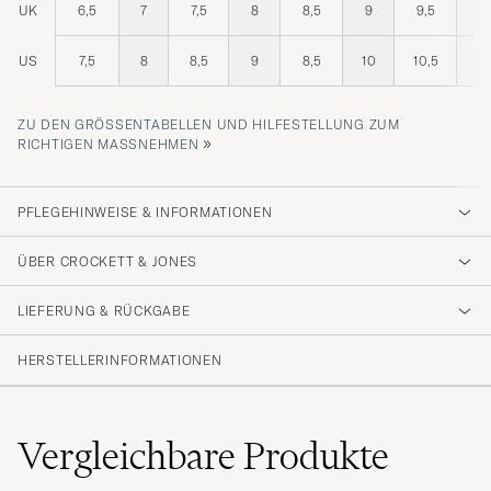
UK
6,5
7
7,5
8
8,5
9
9,5
10
US
7,5
8
8,5
9
8,5
10
10,5
11
ZU DEN GRÖSSENTABELLEN UND HILFESTELLUNG ZUM R
»
ICHTIGEN MASSNEHMEN
PFLEGEHINWEISE & INFORMATIONEN
ÜBER CROCKETT & JONES
LIEFERUNG & RÜCKGABE
HERSTELLERINFORMATIONEN
Vergleichbare
Produkte