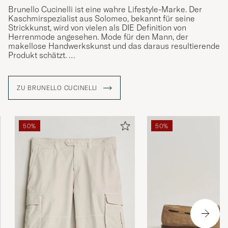
Brunello Cucinelli ist eine wahre Lifestyle-Marke. Der
Kaschmirspezialist aus Solomeo, bekannt für seine
Strickkunst, wird von vielen als DIE Definition von
Herrenmode angesehen. Mode für den Mann, der
makellose Handwerkskunst und das daraus resultierende
Produkt schätzt.
Alles begann in den 1970er Jahren, als sich der junge
Bruno Cucinelli zum zweiten Mal in seinem Leben
ZU BRUNELLO CUCINELLI
verliebte – und zwar in die Heimat seiner Freundin
Frederica, die mittelalterliche Stadt Solomeo. Hier
entdeckte er seine Leidenschaft für das Stricken.
Rückblickend, etwas mehr als ein halbes Jahrhundert
50%
50%
später, war der farbige Kaschmirpullover damals eine
Innovation von Brunello..