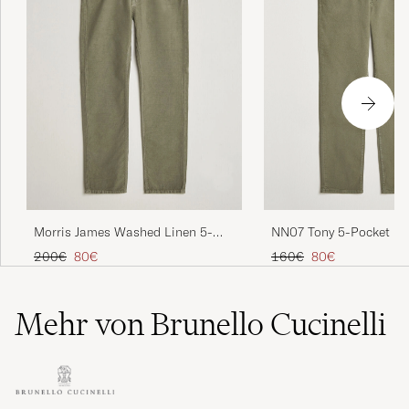
NN07 Tony 5-Pocket Pa
Morris James Washed Linen 5-
Green
Pocket Pants Olive
Regulärer Preis
Reduzierter Preis
Regulärer Preis
Reduzierter Preis
160€
80€
200€
80€
Mehr von Brunello Cucinelli