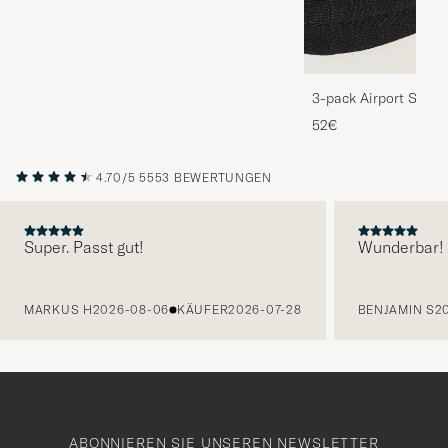
3-pack Airport Socks
Melange
52€
4.70/5
5553 BEWERTUNGEN
Super. Passt gut!
Wunderbar!
VORHERIGE
MARKUS H
2026-08-06
KÄUFER
2026-07-28
BENJAMIN S
2
ABONNIEREN SIE UNSEREN NEWSLETTER