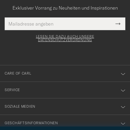
Exklusiver Vorrang zu Neuheiten und Inspirationen
E-
Tack
lichtfeld
Mail
Submi
Adresse
för
Newsl
Form
LESEN SIE DAZU AUCH UNSERE
att
DATENSCHUTZVERORDNUNG
du
anmälde
dig
till
CARE OF CARL
vårt
nyhetsbrev!
SERVICE
SOZIALE MEDIEN
GESCHÄFTSINFORMATIONEN