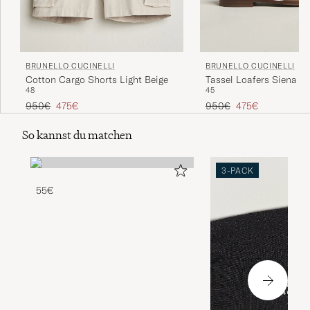
BRUNELLO CUCINELLI
BRUNELLO CUCINELLI
Cotton Cargo Shorts Light Beige
Tassel Loafers Siena B
48
45
Regulärer Preis
Reduzierter Preis
Regulärer Preis
Reduzierter Preis
950€
475€
950€
475€
So kannst du matchen
3-PACK
55€