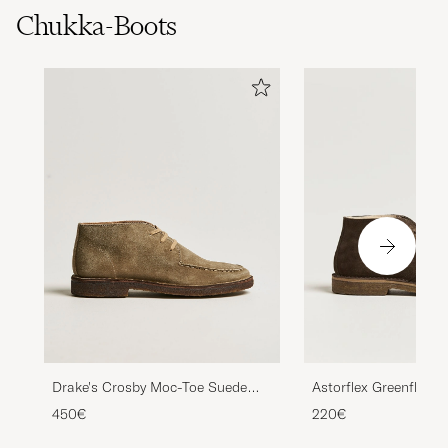
Chukka-Boots
Drake's Crosby Moc-Toe Suede
Astorflex Greenflex D
Chukka Boots Sand
Dark Brown Suede
450€
220€