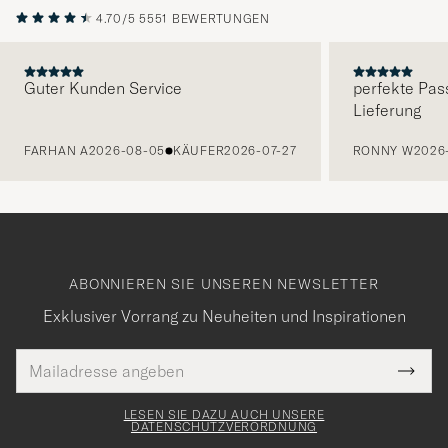
4.70/5
5551 BEWERTUNGEN
Guter Kunden Service
perfekte Pas
Lieferung
VORHERIGE
FARHAN A
2026-08-05
KÄUFER
2026-07-27
RONNY W
2026
ABONNIEREN SIE UNSEREN NEWSLETTER
Exklusiver Vorrang zu Neuheiten und Inspirationen
E-
Tack
lichtfeld
Mail
Submi
Adresse
för
Newsl
Form
LESEN SIE DAZU AUCH UNSERE
att
DATENSCHUTZVERORDNUNG