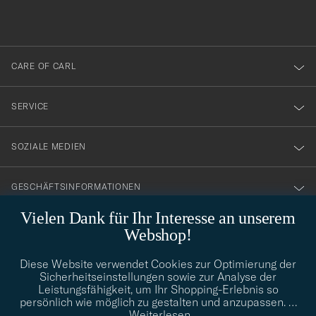
du
anmälde
dig
till
CARE OF CARL
vårt
nyhetsbrev!
SERVICE
SOZIALE MEDIEN
GESCHÄFTSINFORMATIONEN
Vielen Dank für Ihr Interesse an unserem
Webshop!
STILBERATUNG
Diese Website verwendet Cookies zur Optimierung der
Benötigen Sie Hilfe bei der Suche nach Ihrem persönlichen Stil?
Sicherheitseinstellungen sowie zur Analyse der
Wenden Sie sich an uns, wir helfen Ihnen gerne weiter!
Leistungsfähigkeit, um Ihr Shopping-Erlebnis so
persönlich wie möglich zu gestalten und anzupassen.
…
info@careofcarl.de
STILBERATUNG
Weiterlesen