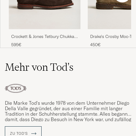
Crockett & Jones Tetbury Chukka
Drake's Crosby Moc-To
Dark Brown Suede
Chukka Boots Sand
595€
450€
Mehr von Tod's
Die Marke Tod's wurde 1978 von dem Unternehmer Diego
Della Valle gegründet, der aus einer Familie mit langer
Tradition in der Schuhherstellung stammte. Alles begann
damit, dass Diego zu Besuch in New York war, und zufällog
hatte er die Idee zu einem Autoschuh mit einfacherem
Aufbau und kam auf eine Idee. Zu Hause in Italien begann
ZU TOD'S
er dann, was die international bekannte Marke Tod's und