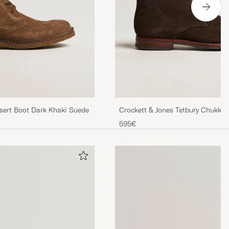
esert Boot Dark Khaki Suede
Crockett & Jones Tetbury Chukka
Suede
595€