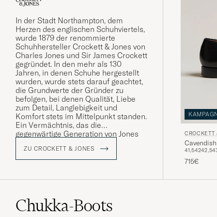
In der Stadt Northampton, dem
Herzen des englischen Schuhviertels,
wurde 1879 der renommierte
Schuhhersteller Crockett & Jones von
Charles Jones und Sir James Crockett
gegründet. In den mehr als 130
Jahren, in denen Schuhe hergestellt
wurden, wurde stets darauf geachtet,
die Grundwerte der Gründer zu
befolgen, bei denen Qualität, Liebe
zum Detail, Langlebigkeit und
KAMPAG
Komfort stets im Mittelpunkt standen.
Ein Vermächtnis, das die
gegenwärtige Generation von Jones
CROCKETT 
mit Stolz verwaltet.
Cavendish 
ZU CROCKETT & JONES
41,5
42
42,5
4
715€
Chukka-Boots