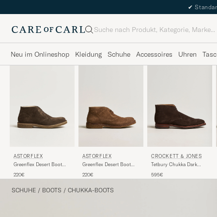
✔
Standar
Suche
Neu im Onlineshop
Kleidung
Schuhe
Accessoires
Uhren
Tasc
ASTORFLEX
CROCKETT & JONES
ASTORFLEX
Greenflex Desert Boot
Tetbury Chukka Dark
Greenflex Desert Boot
Dark Khaki Suede
Brown Suede
Dark Brown Suede
220€
595€
220€
SCHUHE
/
BOOTS
/
CHUKKA-BOOTS