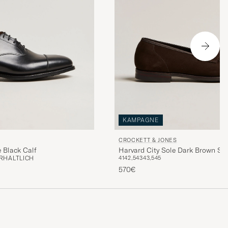
KAMPAGNE
CROCKETT & JONES
 Black Calf
Harvard City Sole Dark Brown Su
RHÄLTLICH
41
42,5
43
43,5
45
570€