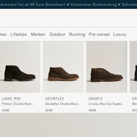
dversand frei ab 89 Euro Bestellwert
✔
Kostenlose Rücksendung
✔
Schnelle
hen
Lifestyle
Marken
Outdoor
Running
Pre-owned
Luxury
LOAKE 1880
DRAKE'S
CR
ASTORFLEX
Pimlico Chukka Boot
Crosby Moc-Toe Suede
Mo
Deukeflex Chukka Boot
Dark Brown Suede
Chukka Boots Dark
Ro
Dark Brown Suede
400€
365€
61
240€
Brown