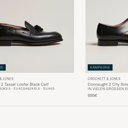
NE
KAMPAGNE
& JONES
CROCKETT & JONES
2 Tassel Loafer Black Calf
Connaught 2 City Sole
3
UK9.5 - EU43,5
44
UK10.5 - EU44,5
IN VIELEN GRÖSSEN E
695€