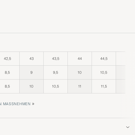
42,5
43
43,5
44
44,5
45
8,5
9
9,5
10
10,5
11
8,5
10
10,5
11
11,5
12
»
 MASSNEHMEN