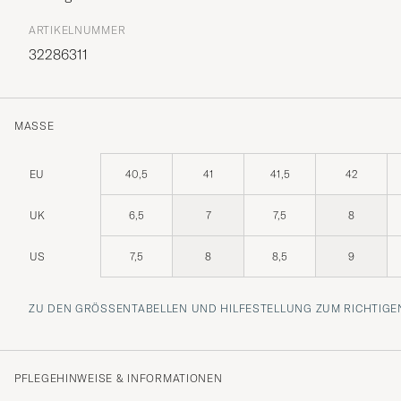
ARTIKELNUMMER
32286311
MASSE
EU
40,5
41
41,5
42
UK
6,5
7
7,5
8
US
7,5
8
8,5
9
ZU DEN GRÖSSENTABELLEN UND HILFESTELLUNG ZUM RICHTIGEN
PFLEGEHINWEISE & INFORMATIONEN