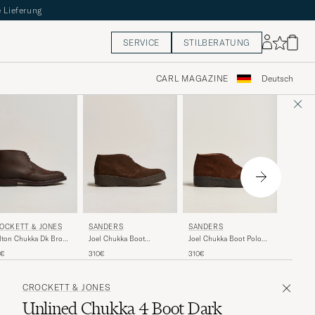
 Lieferung
SERVICE
STILBERATUNG
CARL MAGAZINE
Deutsch
DRAKE
OCKETT & JONES
SANDERS
SANDERS
Clifford
lton Chukka Dk Brown
Joel Chukka Boot
Joel Chukka Boot Polo
Boots 
ugh-Out Suede
Chocolate Suede
Snuff Suede
335€
0€
310€
310€
CROCKETT & JONES
Unlined Chukka 4 Boot Dark