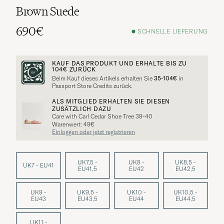
Brown Suede
690€
SCHNELLE LIEFERUNG
KAUF DAS PRODUKT UND ERHALTE BIS ZU
104€
ZURÜCK
Beim Kauf dieses Artikels erhalten Sie
35-104€
in
Passport Store Credits zurück.
ALS MITGLIED ERHALTEN SIE DIESEN
ZUSÄTZLICH DAZU
Care with Carl Cedar Shoe Tree 39-40
Warenwert: 49€
Einloggen oder jetzt registrieren
UK7,5 -
UK8 -
UK8,5 -
UK7 - EU41
EU41,5
EU42
EU42,5
UK9 -
UK9,5 -
UK10 -
UK10,5 -
EU43
EU43,5
EU44
EU44,5
UK11 -