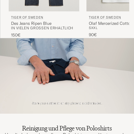
TIGER OF SWEDEN
TIGER OF SWEDEN
Des Jeans Ripen Blue
Olaf Mercerized Cotton 
IN VIELEN GRÖSSEN ERHÄLTLICH
S
XXL
Pure White
90€
150€
Reinigung und Pflege von Poloshirts