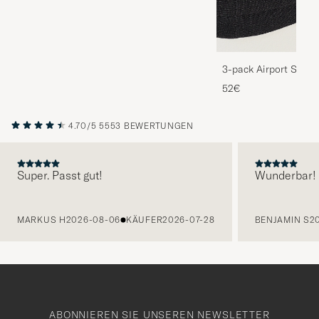
3-pack Airport Socks
Melange
52€
4.70/5
5553 BEWERTUNGEN
Super. Passt gut!
Wunderbar!
VORHERIGE
MARKUS H
2026-08-06
KÄUFER
2026-07-28
BENJAMIN S
2
ABONNIEREN SIE UNSEREN NEWSLETTER