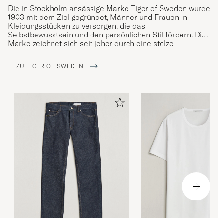
Die
in Stockholm ansässige Marke
Tiger of Sweden wurde
1903 mit dem Ziel gegründet, Männer und Frauen in
Kleidungsstücken zu versorgen, die das
Selbstbewusstsein und den persönlichen Stil fördern. Die
Marke zeichnet sich seit jeher durch eine stolze
Schneidertradition und sorgfältige Verarbeitung mit Fokus
auf Schnitt, Form und Materialien aus.
Die Kernwerte der
ZU TIGER OF SWEDEN
Marke sind Kultur, Kreativität und handwerkliches
Können sowie
das Streben nach
ständiger
Weiterentwicklung sowohl von Design und Qualität als
auch von intellektuellen Werten.