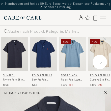
✔
Standardversand frei ab 89 Euro Bestellwert
✔
Kostenlose Rücksendung
✔
Schnelle Lieferung
Suche
50%
40%
SUNSPEL
POLO RALPH LAU
POLO RALPH LA
BOSS BLACK
REN
REN
Riviera Polo Shirt
Slim Fit Polo
Custom Slim Fit
Pallas Polo Light
Navy
Newport Navy
Polo Expedition
Blue
Regulärer Preis
Reduzierter
Regulärer Preis
Reduzierter Preis
160€
125€
135€
81€
110€
55€
Dune Heather
KLEIDUNG
/
POLOSHIRTS