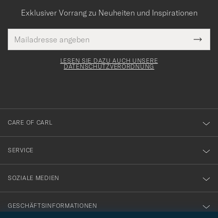
Exklusiver Vorrang zu Neuheiten und Inspirationen
E-
Tack
lichtfeld
Mail
Submi
Adresse
för
Newsl
Form
LESEN SIE DAZU AUCH UNSERE
att
DATENSCHUTZVERORDNUNG
du
anmälde
dig
till
CARE OF CARL
vårt
nyhetsbrev!
SERVICE
SOZIALE MEDIEN
GESCHÄFTSINFORMATIONEN