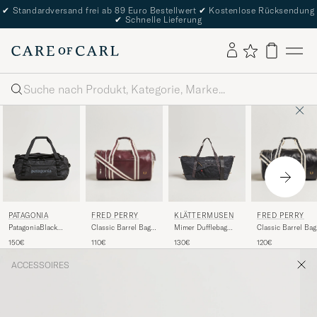
✔
Standardversand frei ab 89 Euro Bestellwert
✔
Kostenlose Rücksendung
✔
Schnelle Lieferung
Suche
FRED PERRY
FRED PERRY
PATAGONIA
KLÄTTERMUSEN
Classic Barrel Bag
Classic Barrel Bag
PatagoniaBlack
Mimer Dufflebag
Oxblood
Black/Ecru
Hole Duffel
25L Raven
110€
120€
150€
130€
40LBlack
ACCESSOIRES