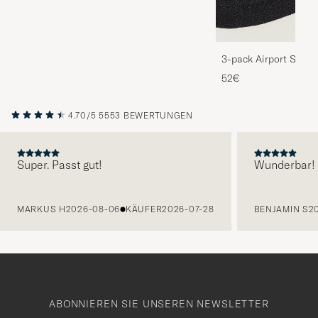
3-pack Airport Socks
Melange
52€
4.70/5
5553 BEWERTUNGEN
Super. Passt gut!
Wunderbar!
VORHERIGE
MARKUS H
2026-08-06
KÄUFER
2026-07-28
BENJAMIN S
2
ABONNIEREN SIE UNSEREN NEWSLETTER