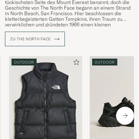
tückischsten Seite des Mount Everest benannt, doch die
Geschichte von The North Face begann an einem Strand
in North Beach, San Francisco. Hier beschlossen die
kletterbegeisterten Gatten Tompkins, ihren Traum zu
verwirklichen und gründeten 1966 einen kleinen
Kletterladen.
ZU THE NORTH FACE
Das Unternehmen bietet heute eine umfassende
Kollektion an Funktionsbekleidung, Ausrüstung und
Schuhen an, die sich sowohl für das Gelände als auch für
die städtische Umgebung eignet.
OUTDOOR
OUTDOOR