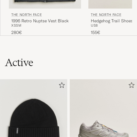
THE NORTH FACE
THE NORTH FACE
1996 Retro Nuptse Vest Black
Hedgehog Trail Shoes B
XS
S
M
US8
280€
155€
Active