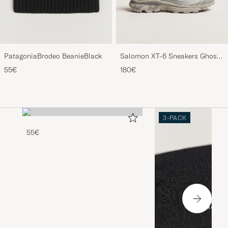
PatagoniaBrodeo BeanieBlack
Salomon XT-6 Sneakers Ghost
Gray
55€
180€
3-PACK
55€