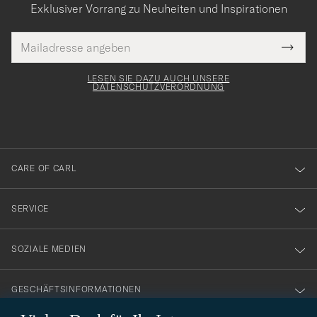
Exklusiver Vorrang zu Neuheiten und Inspirationen
E-
Tack
lichtfeld
Mail
Submi
Adresse
för
Newsl
Form
LESEN SIE DAZU AUCH UNSERE
att
DATENSCHUTZVERORDNUNG
du
anmälde
dig
till
CARE OF CARL
vårt
nyhetsbrev!
SERVICE
SOZIALE MEDIEN
GESCHÄFTSINFORMATIONEN