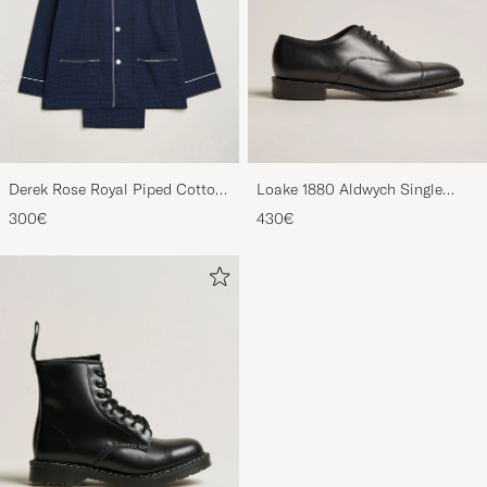
Derek Rose Royal Piped Cotton
Loake 1880 Aldwych Single
Pyjama Set Navy
Oxford Black Calf
300€
430€