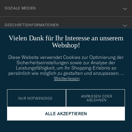
SOZIALE MEDIEN
GESCHÄFTSINFORMATIONEN
Vielen Dank für Ihr Interesse an unserem
Webshop!
STILBERATUNG
Diese Website verwendet Cookies zur Optimierung der
Benötigen Sie Hilfe bei der Suche nach Ihrem persönlichen Stil?
Sicherheitseinstellungen sowie zur Analyse der
Wenden Sie sich an uns, wir helfen Ihnen gerne weiter!
Leistungsfähigkeit, um Ihr Shopping-Erlebnis so
persönlich wie möglich zu gestalten und anzupassen.
…
info@careofcarl.de
STILBERATUNG
Weiterlesen
ANPASSEN ODER
NUR NOTWENDIGE
ABLEHNEN
© Care of Carl 2026
ALLE AKZEPTIEREN