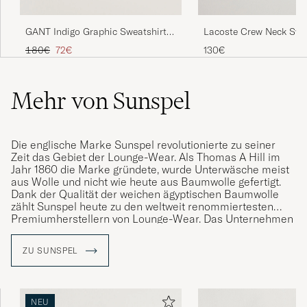
Lacoste Crew Neck Swe
GANT Indigo Graphic Sweatshirt
Navy Blue
Dark Blue
Regulärer Preis
Reduzierter Preis
130€
180€
72€
Mehr von Sunspel
Die englische Marke Sunspel revolutionierte zu seiner
Zeit das Gebiet der Lounge-Wear. Als Thomas A Hill im
Jahr 1860 die Marke gründete, wurde Unterwäsche meist
aus Wolle und nicht wie heute aus Baumwolle gefertigt.
Dank der Qualität der weichen ägyptischen Baumwolle
zählt Sunspel heute zu den weltweit renommiertesten
Premiumherstellern von Lounge-Wear. Das Unternehmen
verfolgt konstant diese Linie und steht für einfachen
Luxus im Alltag.
ZU SUNSPEL
NEU