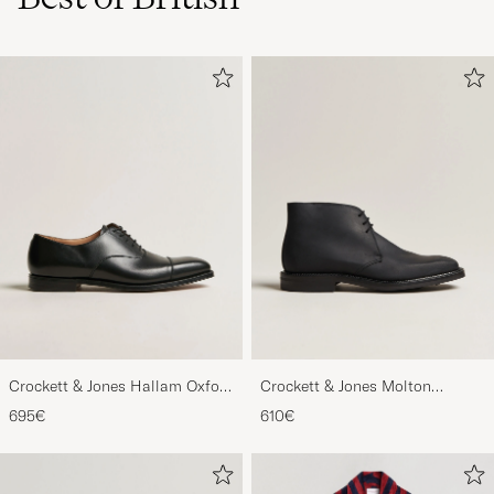
Crockett & Jones Hallam Oxford
Crockett & Jones Molton
Black Calf
Chukka Black Rough-Out Suede
695€
610€