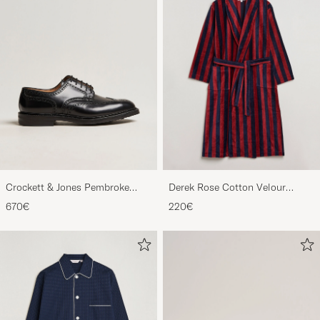
Crockett & Jones Pembroke
Derek Rose Cotton Velour
Derbys Black Calf
Striped Gown Red/Blue
670€
220€