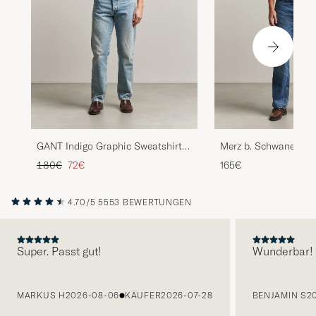
GANT Indigo Graphic Sweatshirt
Merz b. Schwanen Vi
Dark Blue
Machine Sweatshirt 
Regulärer Preis
Reduzierter Preis
180€
72€
165€
4.70/5
5553 BEWERTUNGEN
Super. Passt gut!
Wunderbar!
VORHERIGE
MARKUS H
2026-08-06
KÄUFER
2026-07-28
BENJAMIN S
2