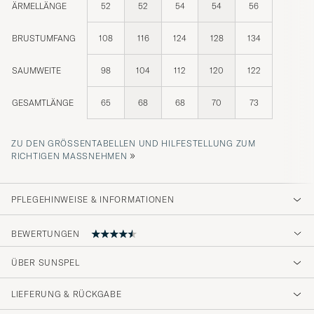
ÄRMELLÄNGE
52
52
54
54
56
BRUSTUMFANG
108
116
124
128
134
SAUMWEITE
98
104
112
120
122
GESAMTLÄNGE
65
68
68
70
73
ZU DEN GRÖSSENTABELLEN UND HILFESTELLUNG ZUM R
»
ICHTIGEN MASSNEHMEN
PFLEGEHINWEISE & INFORMATIONEN
BEWERTUNGEN
4.4
ÜBER SUNSPEL
LIEFERUNG & RÜCKGABE
(5 Bewertung)