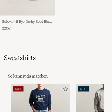
Solovair 8 Eye Derby Boot Black
Shine
220€
Sweatshirts
So kannst du matchen
60%
NEU