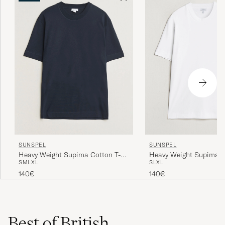
SUNSPEL
SUNSPEL
Heavy Weight Supima C
Heavy Weight Supima Cotton T-
S
L
XL
S
M
L
XL
Shirt White
Shirt Midnight Navy
140€
140€
Best of British