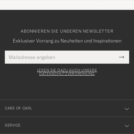
ABONNIEREN SIE UNSEREN NEWSLETTER
Exklusiver Vorrang zu Neuheiten und Inspirationen
E-
Tack
lichtfeld
Mail
Submi
Adresse
för
Newsl
Form
LESEN SIE DAZU AUCH UNSERE
att
DATENSCHUTZVERORDNUNG
du
anmälde
dig
till
CARE OF CARL
vårt
nyhetsbrev!
SERVICE