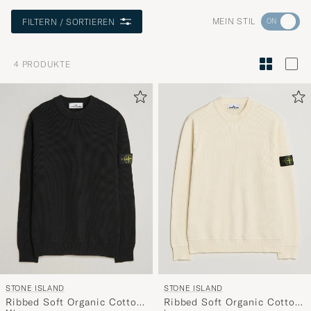
Wechseln
MEIN STIL
FILTERN / SORTIEREN
Sie
zur
4
PRODUKTE
Stilberatu
um
die
Funktion
"Mein
Stil"
zu
aktivieren
und
erleben
Sie
eine
STONE ISLAND
STONE ISLAND
handverl
Ribbed Soft Organic Cotton
Ribbed Soft Organic Cotton
Auswahl,