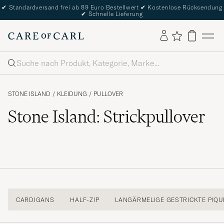
✔
Standardversand frei ab 89 Euro Bestellwert
✔
Kostenlose Rücksendung
✔
Schnelle Lieferung
Suche
STONE ISLAND
/
KLEIDUNG
/
PULLOVER
Stone Island: Strickpullover
CARDIGANS
HALF-ZIP
LANGÄRMELIGE GESTRICKTE PIQU