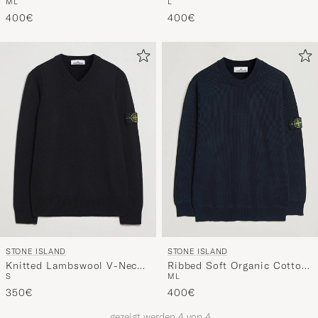
M
L
L
Crew Neck Black
Crewneck Ivory
die
400€
400€
nun
Ihrem
Stil
entspricht
STONE ISLAND
STONE ISLAND
Knitted Lambswool V-Neck
Ribbed Soft Organic Cotton
S
M
L
Black
Crew Neck Navy Blue
350€
400€
gezeigt werden
4
von
4