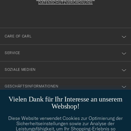
att
DATENSCHUTZVERORDNUNG
du
anmälde
dig
till
CARE OF CARL
vårt
nyhetsbrev!
SERVICE
SOZIALE MEDIEN
GESCHÄFTSINFORMATIONEN
Vielen Dank für Ihr Interesse an unserem
Webshop!
STILBERATUNG
Diese Website verwendet Cookies zur Optimierung der
Benötigen Sie Hilfe bei der Suche nach Ihrem persönlichen Stil?
Sicherheitseinstellungen sowie zur Analyse der
Wenden Sie sich an uns, wir helfen Ihnen gerne weiter!
Leistungsfähigkeit, um Ihr Shopping-Erlebnis so