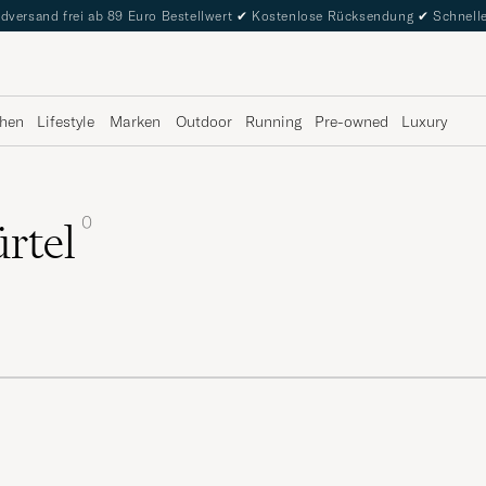
dversand frei ab 89 Euro Bestellwert
✔
Kostenlose Rücksendung
✔
Schnelle
hen
Lifestyle
Marken
Outdoor
Running
Pre-owned
Luxury
0
ürtel