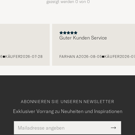
gezeigt werden
0
von
0
E
Guter Kunden Service
6
KÄUFER
2026-07-28
FARHAN A
2026-08-05
KÄUFER
2026-07
ABONNIEREN SIE UNSEREN NEWSLETTER
Exklusiver Vorrang zu Neuheiten und Inspirationen
E-
Pflichtfeld
Mail
Submit
Adresse