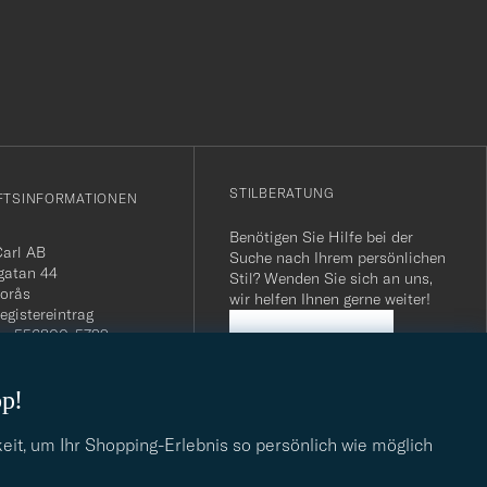
r
Stil
entspricht
STILBERATUNG
FTSINFORMATIONEN
Benötigen Sie Hilfe bei der
Carl AB
Suche nach Ihrem persönlichen
gatan 44
Stil? Wenden Sie sich an uns,
orås
wir helfen Ihnen gerne weiter!
egistereintrag
n: 556800-5739
STILBERATUNG
mmer Schweiz: CHE-
.275 MWST
op!
.: SE556800573901
040 / 22 63 88 96
dresse:
eit, um Ihr Shopping-Erlebnis so persönlich wie möglich
eofcarl.de