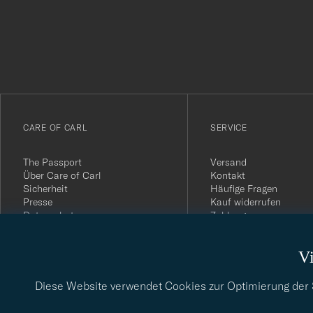
för
att
du
anmälde
dig
till
vårt
CARE OF CARL
SERVICE
nyhetsbrev!
The Passport
Versand
Über Care of Carl
Kontakt
Sicherheit
Häufige Fragen
Presse
Kauf widerrufen
Datenschutz
Zahlung
Impressum
Kundenbewertungen
AGB
Geschenkkarten
Vi
Widerrufsrecht
Nachhaltigkeitsbericht
Diese Website verwendet Cookies zur Optimierung der Si