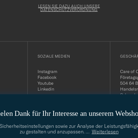
Newslette
Form
LESEN SIE DAZU AUCH UNSERE
DATENSCHUTZVERORDNUNG
SOZIALE MEDIEN
GESCHÄ
Instagram
Care of 
Facebook
Företags
Youtube
504 64 B
Linkedin
Handelsr
Schwede
MwSt-Nu
399.819
elen Dank für Ihr Interesse an unserem Websh
USt-IdNr
Telefon:
E-Mail-A
cherheitseinstellungen sowie zur Analyse der Leistungsfähigk
info@car
zu gestalten und anzupassen.
…
Weiterlesen