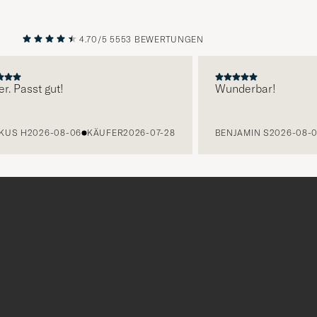
4.70/5
5553 BEWERTUNGEN
VORHERIGE
NÄCHST
r. Passt gut!
Wunderbar!
KUS H
2026-08-06
KÄUFER
2026-07-28
BENJAMIN S
2026-08-0
Tack