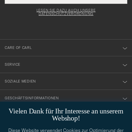
Adresse
för
Newsl
entspricht
Form
LESEN SIE DAZU AUCH UNSERE
att
DATENSCHUTZVERORDNUNG
du
anmälde
dig
till
CARE OF CARL
vårt
nyhetsbrev!
SERVICE
SOZIALE MEDIEN
GESCHÄFTSINFORMATIONEN
Vielen Dank für Ihr Interesse an unserem
Webshop!
STILBERATUNG
Diese Website verwendet Cookies zur Optimierung der