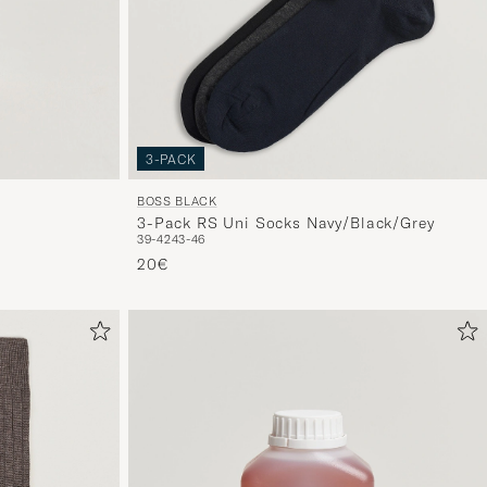
3-PACK
BOSS BLACK
3-Pack RS Uni Socks Navy/Black/Grey
39-42
43-46
20€