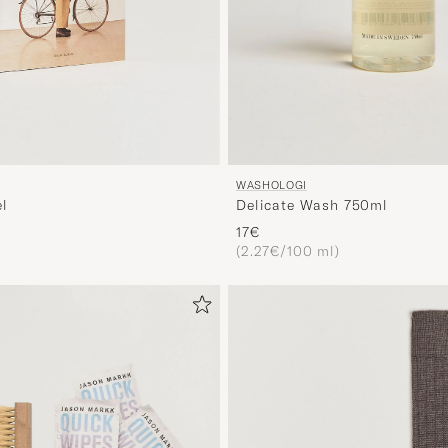
WASHOLOGI
el
Delicate Wash 750ml
17€
(2.27€/100 ml)