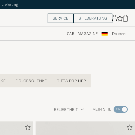
 Lieferung
SERVICE
STILBERATUNG
CARL MAGAZINE
Deutsch
NKE
EID-GESCHENKE
GIFTS FOR HER
Wechseln
MEIN STIL
BELIEBTHEIT
Sie
zur
Stilberatu