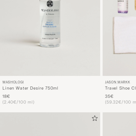
WASHOLOGI
JASON MARKK
Linen Water Desire 750ml
Travel Shoe C
18€
35€
(2.40€/100 ml)
(59.32€/100 m