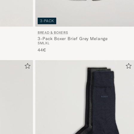
3-PACK
BREAD & BOXERS
3-Pack Boxer Brief Grey Melange
S
M
L
XL
44€