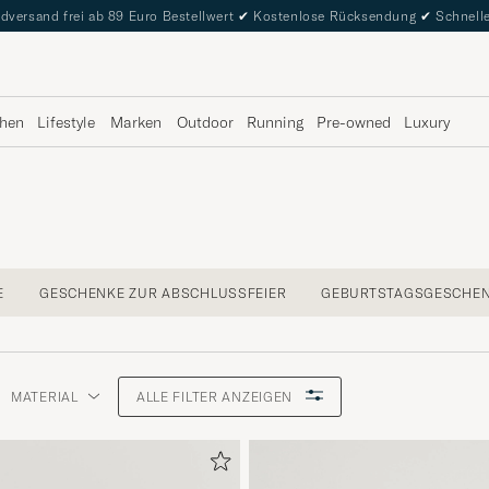
dversand frei ab 89 Euro Bestellwert
✔
Kostenlose Rücksendung
✔
Schnelle
hen
Lifestyle
Marken
Outdoor
Running
Pre-owned
Luxury
E
GESCHENKE ZUR ABSCHLUSSFEIER
GEBURTSTAGSGESCHE
MATERIAL
ALLE FILTER ANZEIGEN