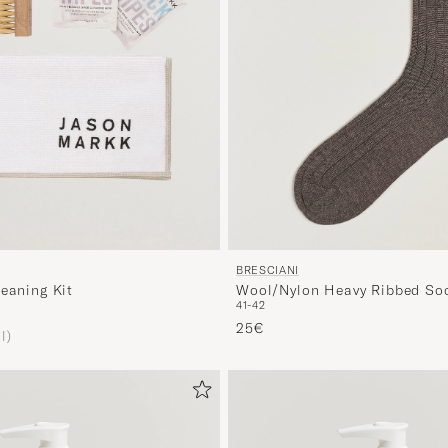
BRESCIANI
leaning Kit
Wool/Nylon Heavy Ribbed So
41-42
25€
l)